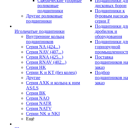
Сферические упорные
Подшипники дл
роликовые
дисковых борон
подшипники
Подшипники к
Другие роликовые
буровым насоса
подшипники
серии F
Подшипники дл
Игольчатые подшипники
дробилок и
Внутренние кольца
оборудования
подшипников
Подшипники дл
Серия NA (424...)
горнорудной
Серия NAV (407...)
промышленност
Серия RNA (425...)
Поставка
Серия RNAV (402...)
подшипников на
Серия HK
заказ
Серии K и KT (без колец)
Подбор
Другие
подшипников на
Серия AXK и кольца к ним
заказ
AS/LS
Серия BK
Серия NAO
Серия NATR
Серия NATV
Серии NK и NKI
Ещё