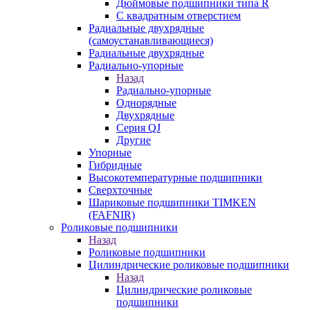
Дюймовые подшипники типа R
С квадратным отверстием
Радиальные двухрядные
(самоустанавливающиеся)
Радиальные двухрядные
Радиально-упорные
Назад
Радиально-упорные
Однорядные
Двухрядные
Серия QJ
Другие
Упорные
Гибридные
Высокотемпературные подшипники
Сверхточные
Шариковые подшипники TIMKEN
(FAFNIR)
Роликовые подшипники
Назад
Роликовые подшипники
Цилиндрические роликовые подшипники
Назад
Цилиндрические роликовые
подшипники