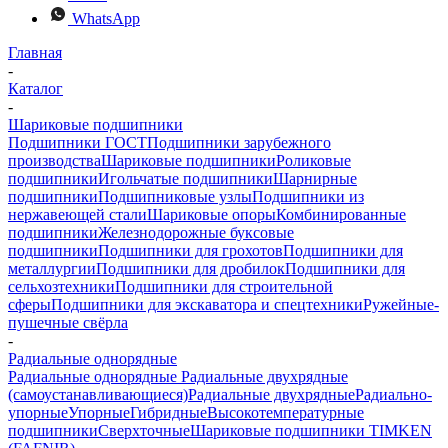
WhatsApp
Главная
-
Каталог
-
Шариковые подшипники
Подшипники ГОСТ
Подшипники зарубежного
производства
Шариковые подшипники
Роликовые
подшипники
Игольчатые подшипники
Шарнирные
подшипники
Подшипниковые узлы
Подшипники из
нержавеющей стали
Шариковые опоры
Комбинированные
подшипники
Железнодорожные буксовые
подшипники
Подшипники для грохотов
Подшипники для
металлургии
Подшипники для дробилок
Подшипники для
сельхозтехники
Подшипники для строительной
сферы
Подшипники для экскаватора и спецтехники
Ружейные-
пушечные свёрла
-
Радиальные однорядные
Радиальные однорядные
Радиальные двухрядные
(самоустанавливающиеся)
Радиальные двухрядные
Радиально-
упорные
Упорные
Гибридные
Высокотемпературные
подшипники
Сверхточные
Шариковые подшипники TIMKEN