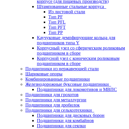
корпусе (для пищевых производств)
Штампованные стальные корпуса
Из листовой стали
Тип PF
Тип PFL
Тип PFT
Тип PP
Каучуковые демпфирующие кольца для
подшипников типа Y
Корпусный узел со сферическим роликовым
подшипником в сборе
Корпусной узел с коническим роликовым
подшипником в сборе
Подшипники из нержавеющей стали
Шариковые опоры
Комбинированные подшипники
Железнодорожные буксовые подшипники
Подшипники для локомотивов и МВПС
Подшипники для грохотов
Подшипники для металлургии
Подшипники для дробилок
Подшипники для сельхозтехники
Подшипники для дисковых борон
Подшипники для комбайнов
Подшипники для сеялки