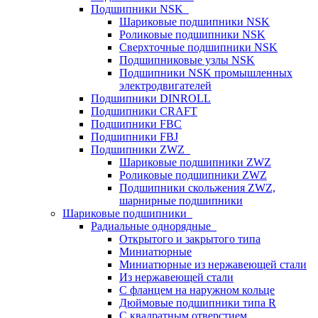
Подшипники NSK
Шариковые подшипники NSK
Роликовые подшипники NSK
Сверхточные подшипники NSK
Подшипниковые узлы NSK
Подшипники NSK промышленных
электродвигателей
Подшипники DINROLL
Подшипники CRAFT
Подшипники FBC
Подшипники FBJ
Подшипники ZWZ
Шариковые подшипники ZWZ
Роликовые подшипники ZWZ
Подшипники скольжения ZWZ,
шарнирные подшипники
Шариковые подшипники
Радиальные однорядные
Открытого и закрытого типа
Миниатюрные
Миниатюрные из нержавеющей стали
Из нержавеющей стали
С фланцем на наружном кольце
Дюймовые подшипники типа R
С квадратным отверстием