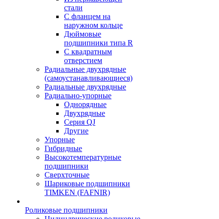
стали
С фланцем на
наружном кольце
Дюймовые
подшипники типа R
С квадратным
отверстием
Радиальные двухрядные
(самоустанавливающиеся)
Радиальные двухрядные
Радиально-упорные
Однорядные
Двухрядные
Серия QJ
Другие
Упорные
Гибридные
Высокотемпературные
подшипники
Сверхточные
Шариковые подшипники
TIMKEN (FAFNIR)
Роликовые подшипники
Цилиндрические роликовые