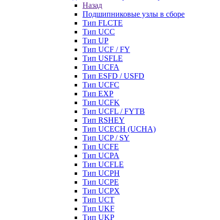
Назад
Подшипниковые узлы в сборе
Тип FLCTE
Тип UCC
Тип UP
Тип UCF / FY
Тип USFLE
Тип UCFA
Тип ESFD / USFD
Тип UCFC
Тип EXP
Тип UCFK
Тип UCFL / FYTB
Тип RSHEY
Тип UCECH (UCHA)
Тип UCP / SY
Тип UCFE
Тип UCPA
Тип UCFLE
Тип UCPH
Тип UCPE
Тип UCPX
Тип UCT
Тип UKF
Тип UKP