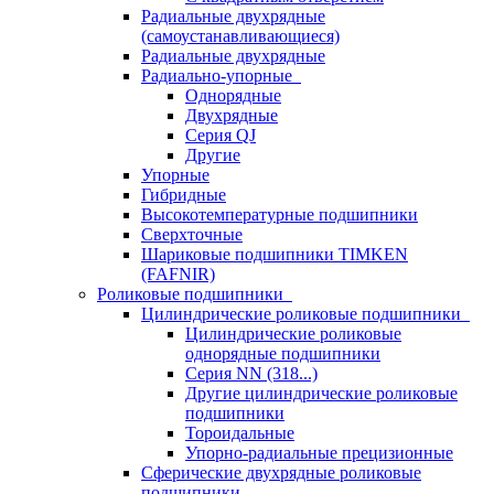
Радиальные двухрядные
(самоустанавливающиеся)
Радиальные двухрядные
Радиально-упорные
Однорядные
Двухрядные
Серия QJ
Другие
Упорные
Гибридные
Высокотемпературные подшипники
Сверхточные
Шариковые подшипники TIMKEN
(FAFNIR)
Роликовые подшипники
Цилиндрические роликовые подшипники
Цилиндрические роликовые
однорядные подшипники
Серия NN (318...)
Другие цилиндрические роликовые
подшипники
Тороидальные
Упорно-радиальные прецизионные
Сферические двухрядные роликовые
подшипники