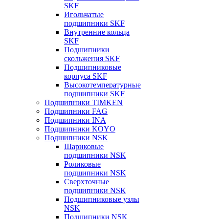
SKF
Игольчатые
подшипники SKF
Внутренние кольца
SKF
Подшипники
скольжения SKF
Подшипниковые
корпуса SKF
Высокотемпературные
подшипники SKF
Подшипники TIMKEN
Подшипники FAG
Подшипники INA
Подшипники KOYO
Подшипники NSK
Шариковые
подшипники NSK
Роликовые
подшипники NSK
Сверхточные
подшипники NSK
Подшипниковые узлы
NSK
Подшипники NSK