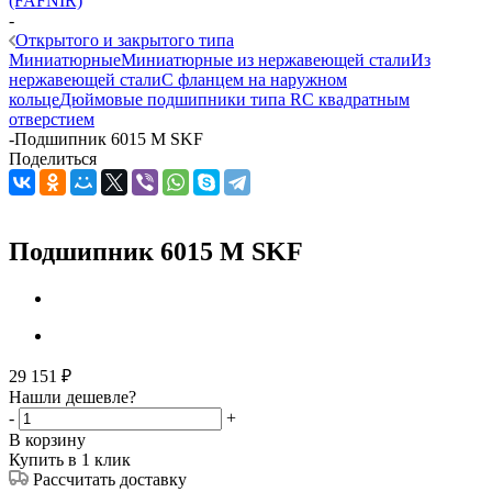
(FAFNIR)
-
Открытого и закрытого типа
Миниатюрные
Миниатюрные из нержавеющей стали
Из
нержавеющей стали
С фланцем на наружном
кольце
Дюймовые подшипники типа R
С квадратным
отверстием
-
Подшипник 6015 M SKF
Поделиться
Подшипник 6015 M SKF
29 151
₽
Нашли дешевле?
-
+
В корзину
Купить в 1 клик
Рассчитать доставку