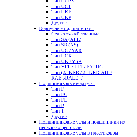
Тип UCPX
Тип UCT
Тип UKF
Тип UKP
Другие
Корпусные подшипники
Сельскохозяйственные
Тип SA (AEL)
Тип SB (AS)
Тип UC / YAR
Тип UCX
Тип UK / YSA
Тип YEL / UEL/ EX/ UG
Тип (2.. KRR / 2.. KRR-AH../
RAE../RALE...)
Подшипниковые корпуса
Тип F
Тип FC
Тип FL
Тип P
Тип T
Другие
Подшипниковые узлы и подшипники из
нержавеющей стали
Подшипниковые узлы в пластиковом