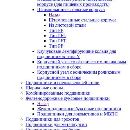
корпусе (для пищевых производств)
Штампованные стальные корпуса
Назад
Штампованные стальные корпуса
Из листовой стали
Тип PF
Тип PFL
Тип PFT
Тип PP
Каучуковые демпфирующие кольца для
подшипников типа Y
Корпусный узел со сферическим роликовым
подшипником в сборе
Корпусной узел с коническим роликовым
подшипником в сборе
Подшипники из нержавеющей стали
Шариковые опоры
Комбинированные подшипники
Железнодорожные буксовые подшипники
Назад
Железнодорожные буксовые подшипники
Подшипники для локомотивов и МВПС
Подшипники для грохотов
Подшипники для металлургии
Подшипники для дробилок