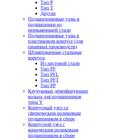
Тип P
Тип T
Другие
Подшипниковые узлы и
подшипники из
нержавеющей стали
Подшипниковые узлы в
пластиковом корпусе (для
пищевых производств)
Штампованные стальные
корпуса
Из листовой стали
Тип PF
Тип PFL
Тип PFT
Тип PP
Каучуковые демпфирующие
кольца для подшипников
типа Y
Корпусный узел со
сферическим роликовым
подшипником в сборе
Корпусной узел с
коническим роликовым
подшипником в сборе