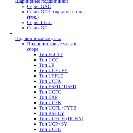
Шарнирные подшипники
Серия GAC
Серия GEH закрытого типа
(тяж.)
Серия ШСЛ
Серия GE
Подшипниковые узлы
Подшипниковые узлы в
сборе
Тип FLCTE
Тип UCC
Тип UP
Тип UCF / FY
Тип USFLE
Тип UCFA
Тип ESFD / USFD
Тип UCFC
Тип EXP
Тип UCFK
Тип UCFL / FYTB
Тип RSHEY
Тип UCECH (UCHA)
Тип UCP / SY
Тип UCFE