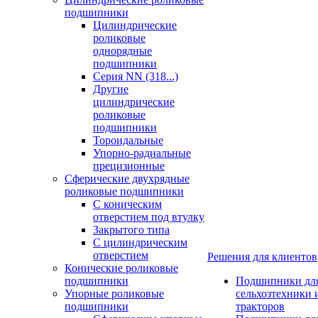
подшипники
Цилиндрические
роликовые
однорядные
подшипники
Серия NN (318...)
Другие
цилиндрические
роликовые
подшипники
Тороидальные
Упорно-радиальные
прецизионные
Сферические двухрядные
роликовые подшипники
С коническим
отверстием под втулку
Закрытого типа
С цилиндрическим
отверстием
Решения для клиентов
Конические роликовые
подшипники
Подшипники дл
Упорные роликовые
сельхозтехники 
подшипники
тракторов