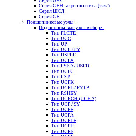
Серия GAC
Серия GEH закрытого типа (тяж.)
Серия ШСЛ
Серия GE
Подшипниковые узлы
Подшипниковые узлы в сборе
Тип FLCTE
Тип UCC
Тип UP
Тип UCF / FY
Тип USFLE
Тип UCFA
Тип ESFD / USFD
Тип UCFC
Тип EXP
Тип UCFK
Тип UCFL / FYTB
Тип RSHEY
Тип UCECH (UCHA)
Тип UCP / SY
Тип UCFE
Тип UCPA
Тип UCFLE
Тип UCPH
Тип UCPE