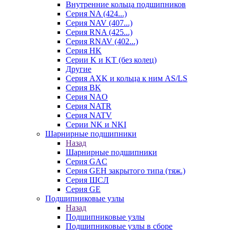
Внутренние кольца подшипников
Серия NA (424...)
Серия NAV (407...)
Серия RNA (425...)
Серия RNAV (402...)
Серия HK
Серии K и KT (без колец)
Другие
Серия AXK и кольца к ним AS/LS
Серия BK
Серия NAO
Серия NATR
Серия NATV
Серии NK и NKI
Шарнирные подшипники
Назад
Шарнирные подшипники
Серия GAC
Серия GEH закрытого типа (тяж.)
Серия ШСЛ
Серия GE
Подшипниковые узлы
Назад
Подшипниковые узлы
Подшипниковые узлы в сборе