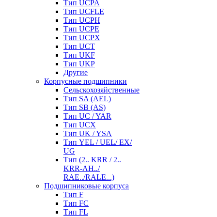
Тип UCPA
Тип UCFLE
Тип UCPH
Тип UCPE
Тип UCPX
Тип UCT
Тип UKF
Тип UKP
Другие
Корпусные подшипники
Сельскохозяйственные
Тип SA (AEL)
Тип SB (AS)
Тип UC / YAR
Тип UCX
Тип UK / YSA
Тип YEL / UEL/ EX/
UG
Тип (2.. KRR / 2..
KRR-AH../
RAE../RALE...)
Подшипниковые корпуса
Тип F
Тип FC
Тип FL