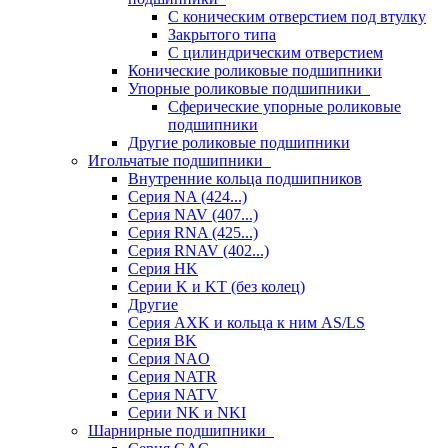
С коническим отверстием под втулку
Закрытого типа
С цилиндрическим отверстием
Конические роликовые подшипники
Упорные роликовые подшипники
Сферические упорные роликовые
подшипники
Другие роликовые подшипники
Игольчатые подшипники
Внутренние кольца подшипников
Серия NA (424...)
Серия NAV (407...)
Серия RNA (425...)
Серия RNAV (402...)
Серия HK
Серии K и KT (без колец)
Другие
Серия AXK и кольца к ним AS/LS
Серия BK
Серия NAO
Серия NATR
Серия NATV
Серии NK и NKI
Шарнирные подшипники