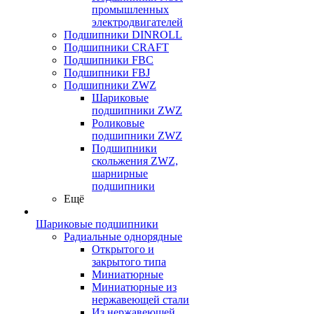
промышленных
электродвигателей
Подшипники DINROLL
Подшипники CRAFT
Подшипники FBC
Подшипники FBJ
Подшипники ZWZ
Шариковые
подшипники ZWZ
Роликовые
подшипники ZWZ
Подшипники
скольжения ZWZ,
шарнирные
подшипники
Ещё
Шариковые подшипники
Радиальные однорядные
Открытого и
закрытого типа
Миниатюрные
Миниатюрные из
нержавеющей стали
Из нержавеющей