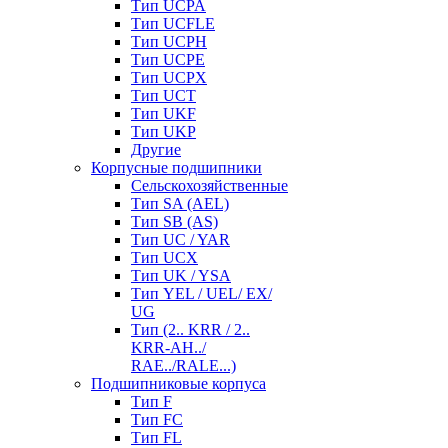
Тип UCPA
Тип UCFLE
Тип UCPH
Тип UCPE
Тип UCPX
Тип UCT
Тип UKF
Тип UKP
Другие
Корпусные подшипники
Сельскохозяйственные
Тип SA (AEL)
Тип SB (AS)
Тип UC / YAR
Тип UCX
Тип UK / YSA
Тип YEL / UEL/ EX/
UG
Тип (2.. KRR / 2..
KRR-AH../
RAE../RALE...)
Подшипниковые корпуса
Тип F
Тип FC
Тип FL