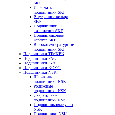
SKF
Игольчатые
подшипники SKF
Внутренние кольца
SKF
Подшипники
скольжения SKF
Подшипниковые
корпуса SKF
Высокотемпературные
подшипники SKF
Подшипники TIMKEN
Подшипники FAG
Подшипники INA
Подшипники KOYO
Подшипники NSK
Шариковые
подшипники NSK
Роликовые
подшипники NSK
Сверхточные
подшипники NSK
Подшипниковые узлы
NSK
Подшипники NSK