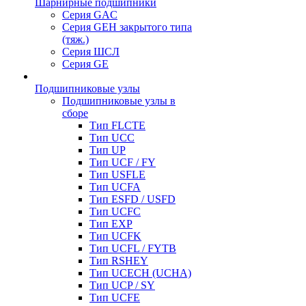
Шарнирные подшипники
Серия GAC
Серия GEH закрытого типа
(тяж.)
Серия ШСЛ
Серия GE
Подшипниковые узлы
Подшипниковые узлы в
сборе
Тип FLCTE
Тип UCC
Тип UP
Тип UCF / FY
Тип USFLE
Тип UCFA
Тип ESFD / USFD
Тип UCFC
Тип EXP
Тип UCFK
Тип UCFL / FYTB
Тип RSHEY
Тип UCECH (UCHA)
Тип UCP / SY
Тип UCFE