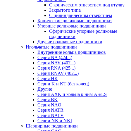
С коническим отверстием под втулку
Закрытого типа
С цилиндрическим отверстием
Конические роликовые подшипники
Упорные роликовые подшипники
Сферические упорные роликовые
подшипники
Другие роликовые подшипники
Игольчатые подшипники
Внутренние кольца подшипников
Серия NA (424...)
Серия NAV (407...)
Серия RNA (425...)
Серия RNAV (402...)
Серия HK
Серии K и KT (без колец)
Другие
Серия AXK и кольца к ним AS/LS
Серия BK
Серия NAO
Серия NATR
Серия NATV
Серии NK и NKI
Шарнирные подшипники