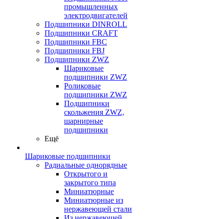
промышленных
электродвигателей
Подшипники DINROLL
Подшипники CRAFT
Подшипники FBC
Подшипники FBJ
Подшипники ZWZ
Шариковые
подшипники ZWZ
Роликовые
подшипники ZWZ
Подшипники
скольжения ZWZ,
шарнирные
подшипники
Ещё
Шариковые подшипники
Радиальные однорядные
Открытого и
закрытого типа
Миниатюрные
Миниатюрные из
нержавеющей стали
Из нержавеющей