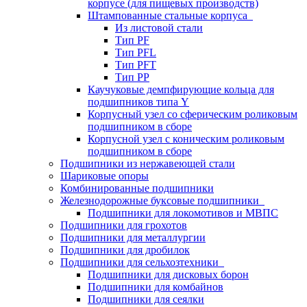
корпусе (для пищевых производств)
Штампованные стальные корпуса
Из листовой стали
Тип PF
Тип PFL
Тип PFT
Тип PP
Каучуковые демпфирующие кольца для
подшипников типа Y
Корпусный узел со сферическим роликовым
подшипником в сборе
Корпусной узел с коническим роликовым
подшипником в сборе
Подшипники из нержавеющей стали
Шариковые опоры
Комбинированные подшипники
Железнодорожные буксовые подшипники
Подшипники для локомотивов и МВПС
Подшипники для грохотов
Подшипники для металлургии
Подшипники для дробилок
Подшипники для сельхозтехники
Подшипники для дисковых борон
Подшипники для комбайнов
Подшипники для сеялки