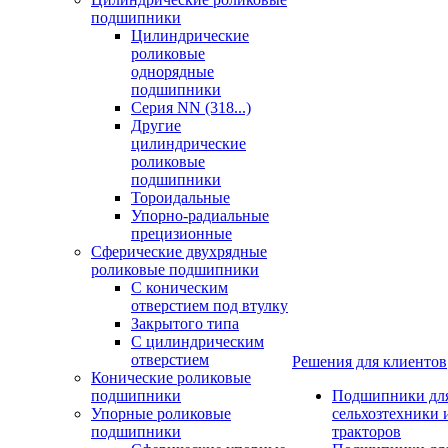
подшипники
Цилиндрические
роликовые
однорядные
подшипники
Серия NN (318...)
Другие
цилиндрические
роликовые
подшипники
Тороидальные
Упорно-радиальные
прецизионные
Сферические двухрядные
роликовые подшипники
С коническим
отверстием под втулку
Закрытого типа
С цилиндрическим
отверстием
Решения для клиентов
Конические роликовые
подшипники
Подшипники дл
Упорные роликовые
сельхозтехники 
подшипники
тракторов