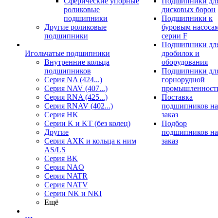
Сферические упорные
Подшипники дл
роликовые
дисковых борон
подшипники
Подшипники к
Другие роликовые
буровым насоса
подшипники
серии F
Подшипники дл
Игольчатые подшипники
дробилок и
Внутренние кольца
оборудования
подшипников
Подшипники дл
Серия NA (424...)
горнорудной
Серия NAV (407...)
промышленност
Серия RNA (425...)
Поставка
Серия RNAV (402...)
подшипников на
Серия HK
заказ
Серии K и KT (без колец)
Подбор
Другие
подшипников на
Серия AXK и кольца к ним
заказ
AS/LS
Серия BK
Серия NAO
Серия NATR
Серия NATV
Серии NK и NKI
Ещё