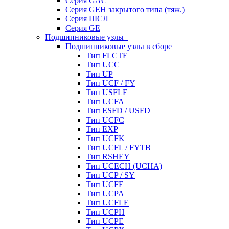
Серия GAC
Серия GEH закрытого типа (тяж.)
Серия ШСЛ
Серия GE
Подшипниковые узлы
Подшипниковые узлы в сборе
Тип FLCTE
Тип UCC
Тип UP
Тип UCF / FY
Тип USFLE
Тип UCFA
Тип ESFD / USFD
Тип UCFC
Тип EXP
Тип UCFK
Тип UCFL / FYTB
Тип RSHEY
Тип UCECH (UCHA)
Тип UCP / SY
Тип UCFE
Тип UCPA
Тип UCFLE
Тип UCPH
Тип UCPE