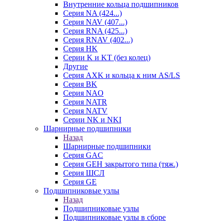
Внутренние кольца подшипников
Серия NA (424...)
Серия NAV (407...)
Серия RNA (425...)
Серия RNAV (402...)
Серия HK
Серии K и KT (без колец)
Другие
Серия AXK и кольца к ним AS/LS
Серия BK
Серия NAO
Серия NATR
Серия NATV
Серии NK и NKI
Шарнирные подшипники
Назад
Шарнирные подшипники
Серия GAC
Серия GEH закрытого типа (тяж.)
Серия ШСЛ
Серия GE
Подшипниковые узлы
Назад
Подшипниковые узлы
Подшипниковые узлы в сборе