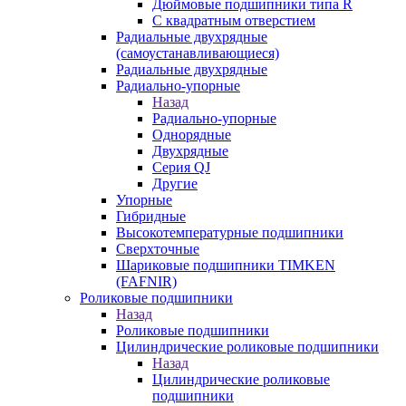
Дюймовые подшипники типа R
С квадратным отверстием
Радиальные двухрядные
(самоустанавливающиеся)
Радиальные двухрядные
Радиально-упорные
Назад
Радиально-упорные
Однорядные
Двухрядные
Серия QJ
Другие
Упорные
Гибридные
Высокотемпературные подшипники
Сверхточные
Шариковые подшипники TIMKEN
(FAFNIR)
Роликовые подшипники
Назад
Роликовые подшипники
Цилиндрические роликовые подшипники
Назад
Цилиндрические роликовые
подшипники