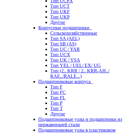
Тип UCPX
Тип UCT
Тип UKF
Тип UKP
Другие
Корпусные подшипники
Сельскохозяйственные
Тип SA (AEL)
Тип SB (AS)
Тип UC / YAR
Тип UCX
Тип UK / YSA
Тип YEL / UEL/ EX/ UG
Тип (2.. KRR / 2.. KRR-AH../
RAE../RALE...)
Подшипниковые корпуса
Тип F
Тип FC
Тип FL
Тип P
Тип T
Другие
Подшипниковые узлы и подшипники из
нержавеющей стали
Подшипниковые узлы в пластиковом