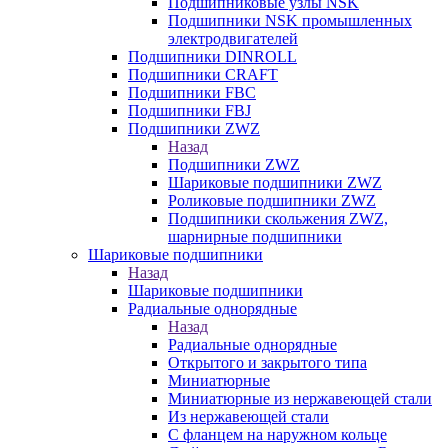
Подшипниковые узлы NSK
Подшипники NSK промышленных
электродвигателей
Подшипники DINROLL
Подшипники CRAFT
Подшипники FBC
Подшипники FBJ
Подшипники ZWZ
Назад
Подшипники ZWZ
Шариковые подшипники ZWZ
Роликовые подшипники ZWZ
Подшипники скольжения ZWZ,
шарнирные подшипники
Шариковые подшипники
Назад
Шариковые подшипники
Радиальные однорядные
Назад
Радиальные однорядные
Открытого и закрытого типа
Миниатюрные
Миниатюрные из нержавеющей стали
Из нержавеющей стали
С фланцем на наружном кольце