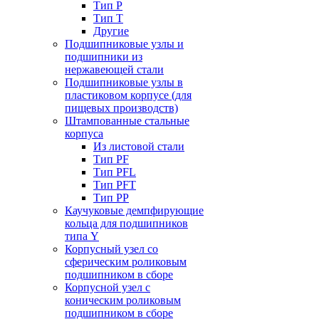
Тип P
Тип T
Другие
Подшипниковые узлы и
подшипники из
нержавеющей стали
Подшипниковые узлы в
пластиковом корпусе (для
пищевых производств)
Штампованные стальные
корпуса
Из листовой стали
Тип PF
Тип PFL
Тип PFT
Тип PP
Каучуковые демпфирующие
кольца для подшипников
типа Y
Корпусный узел со
сферическим роликовым
подшипником в сборе
Корпусной узел с
коническим роликовым
подшипником в сборе