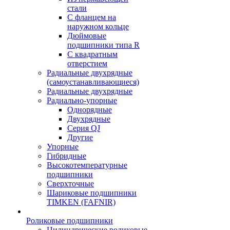
стали
С фланцем на
наружном кольце
Дюймовые
подшипники типа R
С квадратным
отверстием
Радиальные двухрядные
(самоустанавливающиеся)
Радиальные двухрядные
Радиально-упорные
Однорядные
Двухрядные
Серия QJ
Другие
Упорные
Гибридные
Высокотемпературные
подшипники
Сверхточные
Шариковые подшипники
TIMKEN (FAFNIR)
Роликовые подшипники
Цилиндрические роликовые