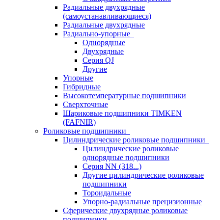
Радиальные двухрядные
(самоустанавливающиеся)
Радиальные двухрядные
Радиально-упорные
Однорядные
Двухрядные
Серия QJ
Другие
Упорные
Гибридные
Высокотемпературные подшипники
Сверхточные
Шариковые подшипники TIMKEN
(FAFNIR)
Роликовые подшипники
Цилиндрические роликовые подшипники
Цилиндрические роликовые
однорядные подшипники
Серия NN (318...)
Другие цилиндрические роликовые
подшипники
Тороидальные
Упорно-радиальные прецизионные
Сферические двухрядные роликовые
подшипники