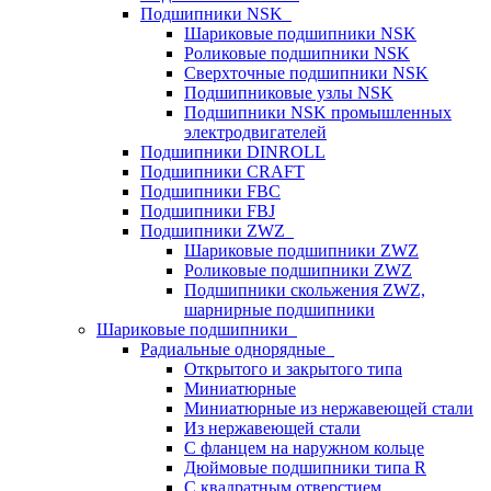
Подшипники NSK
Шариковые подшипники NSK
Роликовые подшипники NSK
Сверхточные подшипники NSK
Подшипниковые узлы NSK
Подшипники NSK промышленных
электродвигателей
Подшипники DINROLL
Подшипники CRAFT
Подшипники FBC
Подшипники FBJ
Подшипники ZWZ
Шариковые подшипники ZWZ
Роликовые подшипники ZWZ
Подшипники скольжения ZWZ,
шарнирные подшипники
Шариковые подшипники
Радиальные однорядные
Открытого и закрытого типа
Миниатюрные
Миниатюрные из нержавеющей стали
Из нержавеющей стали
С фланцем на наружном кольце
Дюймовые подшипники типа R
С квадратным отверстием