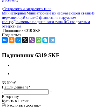
(FAFNIR)
-
Открытого и закрытого типа
Миниатюрные
Миниатюрные из нержавеющей стали
Из
нержавеющей стали
С фланцем на наружном
кольце
Дюймовые подшипники типа R
С квадратным
отверстием
-
Подшипник 6319 SKF
Поделиться
Подшипник 6319 SKF
33 600
₽
Нашли дешевле?
-
+
В корзину
Купить в 1 клик
Рассчитать доставку