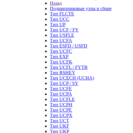
Назад
Подшипниковые узлы в сборе
Тип FLCTE
Тип UCC
Тип UP
Тип UCF / FY
Тип USFLE
Тип UCFA
Тип ESFD / USFD
Тип UCFC
Тип EXP
Тип UCFK
Тип UCFL / FYTB
Тип RSHEY
Тип UCECH (UCHA)
Тип UCP / SY
Тип UCFE
Тип UCPA
Тип UCFLE
Тип UCPH
Тип UCPE
Тип UCPX
Тип UCT
Тип UKF
Тип UKP