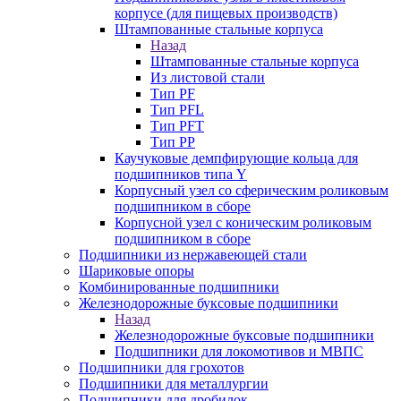
корпусе (для пищевых производств)
Штампованные стальные корпуса
Назад
Штампованные стальные корпуса
Из листовой стали
Тип PF
Тип PFL
Тип PFT
Тип PP
Каучуковые демпфирующие кольца для
подшипников типа Y
Корпусный узел со сферическим роликовым
подшипником в сборе
Корпусной узел с коническим роликовым
подшипником в сборе
Подшипники из нержавеющей стали
Шариковые опоры
Комбинированные подшипники
Железнодорожные буксовые подшипники
Назад
Железнодорожные буксовые подшипники
Подшипники для локомотивов и МВПС
Подшипники для грохотов
Подшипники для металлургии
Подшипники для дробилок