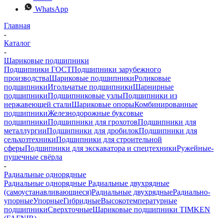
WhatsApp
Главная
-
Каталог
-
Шариковые подшипники
Подшипники ГОСТ
Подшипники зарубежного
производства
Шариковые подшипники
Роликовые
подшипники
Игольчатые подшипники
Шарнирные
подшипники
Подшипниковые узлы
Подшипники из
нержавеющей стали
Шариковые опоры
Комбинированные
подшипники
Железнодорожные буксовые
подшипники
Подшипники для грохотов
Подшипники для
металлургии
Подшипники для дробилок
Подшипники для
сельхозтехники
Подшипники для строительной
сферы
Подшипники для экскаватора и спецтехники
Ружейные-
пушечные свёрла
-
Радиальные однорядные
Радиальные однорядные
Радиальные двухрядные
(самоустанавливающиеся)
Радиальные двухрядные
Радиально-
упорные
Упорные
Гибридные
Высокотемпературные
подшипники
Сверхточные
Шариковые подшипники TIMKEN