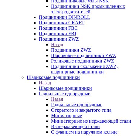
Подшипниковые узлы NSK
Подшипники NSK промышленных
электродвигателей
Подшипники DINROLL
Подшипники CRAFT
Подшипники FBC
Подшипники FBJ
Подшипники ZWZ
Назад
Подшипники ZWZ
Шариковые подшипники ZWZ
Роликовые подшипники ZWZ
Подшипники скольжения ZWZ,
шарнирные подшипники
Шариковые подшипники
Назад
Шариковые подшипники
Радиальные однорядные
Назад
Радиальные однорядные
Открытого и закрытого типа
Миниатюрные
Миниатюрные из нержавеющей стали
Из нержавеющей стали
С фланцем на наружном кольце