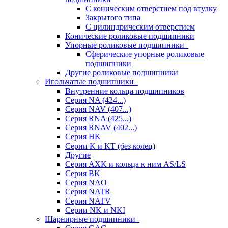
С коническим отверстием под втулку
Закрытого типа
С цилиндрическим отверстием
Конические роликовые подшипники
Упорные роликовые подшипники
Сферические упорные роликовые
подшипники
Другие роликовые подшипники
Игольчатые подшипники
Внутренние кольца подшипников
Серия NA (424...)
Серия NAV (407...)
Серия RNA (425...)
Серия RNAV (402...)
Серия HK
Серии K и KT (без колец)
Другие
Серия AXK и кольца к ним AS/LS
Серия BK
Серия NAO
Серия NATR
Серия NATV
Серии NK и NKI
Шарнирные подшипники