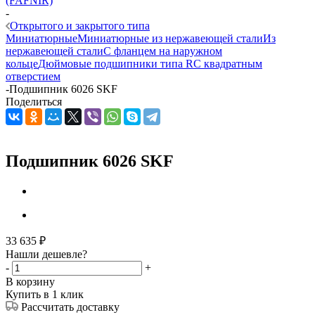
(FAFNIR)
-
Открытого и закрытого типа
Миниатюрные
Миниатюрные из нержавеющей стали
Из
нержавеющей стали
С фланцем на наружном
кольце
Дюймовые подшипники типа R
С квадратным
отверстием
-
Подшипник 6026 SKF
Поделиться
Подшипник 6026 SKF
33 635
₽
Нашли дешевле?
-
+
В корзину
Купить в 1 клик
Рассчитать доставку