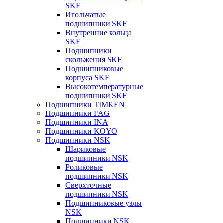
SKF
Игольчатые
подшипники SKF
Внутренние кольца
SKF
Подшипники
скольжения SKF
Подшипниковые
корпуса SKF
Высокотемпературные
подшипники SKF
Подшипники TIMKEN
Подшипники FAG
Подшипники INA
Подшипники KOYO
Подшипники NSK
Шариковые
подшипники NSK
Роликовые
подшипники NSK
Сверхточные
подшипники NSK
Подшипниковые узлы
NSK
Подшипники NSK