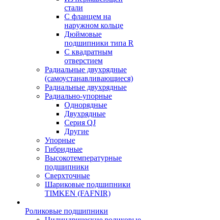
стали
С фланцем на
наружном кольце
Дюймовые
подшипники типа R
С квадратным
отверстием
Радиальные двухрядные
(самоустанавливающиеся)
Радиальные двухрядные
Радиально-упорные
Однорядные
Двухрядные
Серия QJ
Другие
Упорные
Гибридные
Высокотемпературные
подшипники
Сверхточные
Шариковые подшипники
TIMKEN (FAFNIR)
Роликовые подшипники
Цилиндрические роликовые