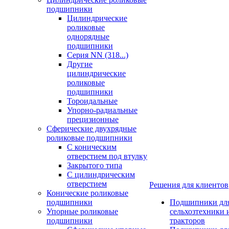
подшипники
Цилиндрические
роликовые
однорядные
подшипники
Серия NN (318...)
Другие
цилиндрические
роликовые
подшипники
Тороидальные
Упорно-радиальные
прецизионные
Сферические двухрядные
роликовые подшипники
С коническим
отверстием под втулку
Закрытого типа
С цилиндрическим
отверстием
Решения для клиентов
Конические роликовые
подшипники
Подшипники дл
Упорные роликовые
сельхозтехники 
подшипники
тракторов