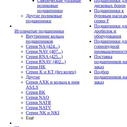
Сферические упорные
Подшипники дл
роликовые
дисковых борон
подшипники
Подшипники к
Другие роликовые
буровым насоса
подшипники
серии F
Подшипники дл
Игольчатые подшипники
дробилок и
Внутренние кольца
оборудования
подшипников
Подшипники дл
Серия NA (424...)
горнорудной
Серия NAV (407...)
промышленност
Серия RNA (425...)
Поставка
Серия RNAV (402...)
подшипников на
Серия HK
заказ
Серии K и KT (без колец)
Подбор
Другие
подшипников на
Серия AXK и кольца к ним
заказ
AS/LS
Серия BK
Серия NAO
Серия NATR
Серия NATV
Серии NK и NKI
Ещё