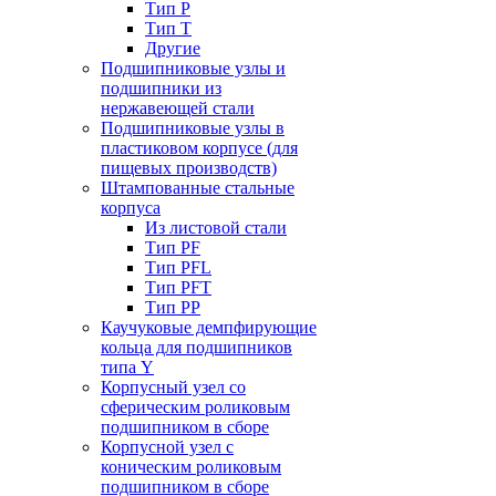
Тип P
Тип T
Другие
Подшипниковые узлы и
подшипники из
нержавеющей стали
Подшипниковые узлы в
пластиковом корпусе (для
пищевых производств)
Штампованные стальные
корпуса
Из листовой стали
Тип PF
Тип PFL
Тип PFT
Тип PP
Каучуковые демпфирующие
кольца для подшипников
типа Y
Корпусный узел со
сферическим роликовым
подшипником в сборе
Корпусной узел с
коническим роликовым
подшипником в сборе