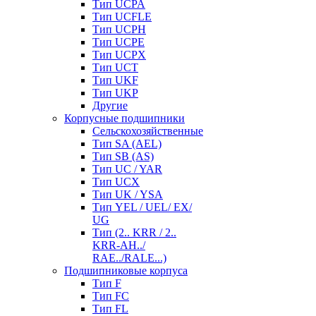
Тип UCPA
Тип UCFLE
Тип UCPH
Тип UCPE
Тип UCPX
Тип UCT
Тип UKF
Тип UKP
Другие
Корпусные подшипники
Сельскохозяйственные
Тип SA (AEL)
Тип SB (AS)
Тип UC / YAR
Тип UCX
Тип UK / YSA
Тип YEL / UEL/ EX/
UG
Тип (2.. KRR / 2..
KRR-AH../
RAE../RALE...)
Подшипниковые корпуса
Тип F
Тип FC
Тип FL