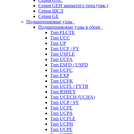
Серия GAC
Серия GEH закрытого типа (тяж.)
Серия ШСЛ
Серия GE
Подшипниковые узлы
Подшипниковые узлы в сборе
Тип FLCTE
Тип UCC
Тип UP
Тип UCF / FY
Тип USFLE
Тип UCFA
Тип ESFD / USFD
Тип UCFC
Тип EXP
Тип UCFK
Тип UCFL / FYTB
Тип RSHEY
Тип UCECH (UCHA)
Тип UCP / SY
Тип UCFE
Тип UCPA
Тип UCFLE
Тип UCPH
Тип UCPE