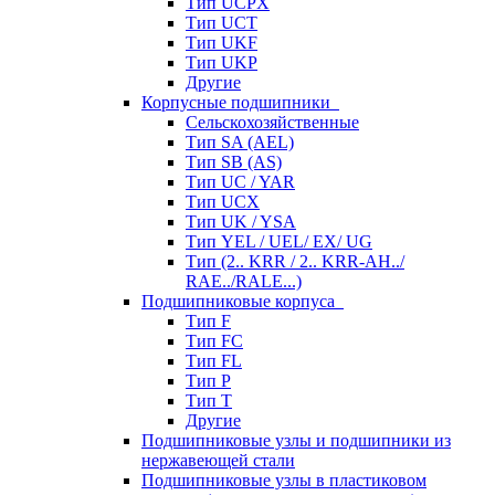
Тип UCPX
Тип UCT
Тип UKF
Тип UKP
Другие
Корпусные подшипники
Сельскохозяйственные
Тип SA (AEL)
Тип SB (AS)
Тип UC / YAR
Тип UCX
Тип UK / YSA
Тип YEL / UEL/ EX/ UG
Тип (2.. KRR / 2.. KRR-AH../
RAE../RALE...)
Подшипниковые корпуса
Тип F
Тип FC
Тип FL
Тип P
Тип T
Другие
Подшипниковые узлы и подшипники из
нержавеющей стали
Подшипниковые узлы в пластиковом