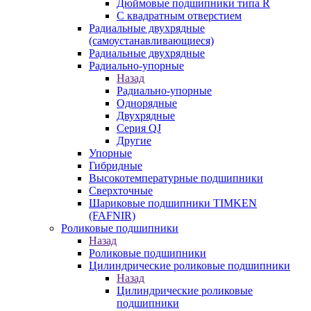
Дюймовые подшипники типа R
С квадратным отверстием
Радиальные двухрядные
(самоустанавливающиеся)
Радиальные двухрядные
Радиально-упорные
Назад
Радиально-упорные
Однорядные
Двухрядные
Серия QJ
Другие
Упорные
Гибридные
Высокотемпературные подшипники
Сверхточные
Шариковые подшипники TIMKEN
(FAFNIR)
Роликовые подшипники
Назад
Роликовые подшипники
Цилиндрические роликовые подшипники
Назад
Цилиндрические роликовые
подшипники