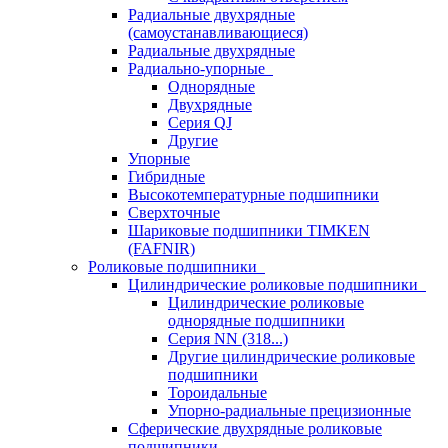
Радиальные двухрядные
(самоустанавливающиеся)
Радиальные двухрядные
Радиально-упорные
Однорядные
Двухрядные
Серия QJ
Другие
Упорные
Гибридные
Высокотемпературные подшипники
Сверхточные
Шариковые подшипники TIMKEN
(FAFNIR)
Роликовые подшипники
Цилиндрические роликовые подшипники
Цилиндрические роликовые
однорядные подшипники
Серия NN (318...)
Другие цилиндрические роликовые
подшипники
Тороидальные
Упорно-радиальные прецизионные
Сферические двухрядные роликовые
подшипники