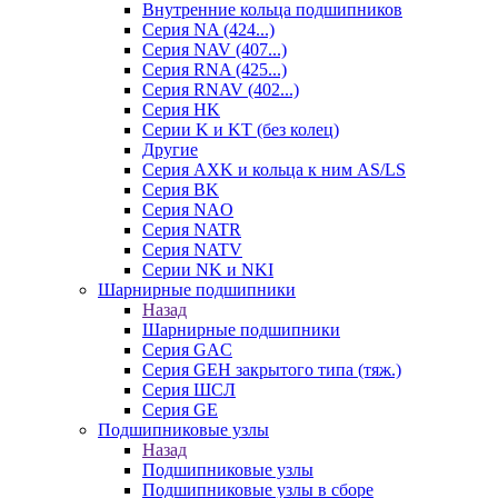
Внутренние кольца подшипников
Серия NA (424...)
Серия NAV (407...)
Серия RNA (425...)
Серия RNAV (402...)
Серия HK
Серии K и KT (без колец)
Другие
Серия AXK и кольца к ним AS/LS
Серия BK
Серия NAO
Серия NATR
Серия NATV
Серии NK и NKI
Шарнирные подшипники
Назад
Шарнирные подшипники
Серия GAC
Серия GEH закрытого типа (тяж.)
Серия ШСЛ
Серия GE
Подшипниковые узлы
Назад
Подшипниковые узлы
Подшипниковые узлы в сборе