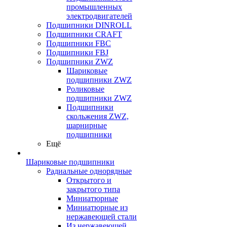
промышленных
электродвигателей
Подшипники DINROLL
Подшипники CRAFT
Подшипники FBC
Подшипники FBJ
Подшипники ZWZ
Шариковые
подшипники ZWZ
Роликовые
подшипники ZWZ
Подшипники
скольжения ZWZ,
шарнирные
подшипники
Ещё
Шариковые подшипники
Радиальные однорядные
Открытого и
закрытого типа
Миниатюрные
Миниатюрные из
нержавеющей стали
Из нержавеющей