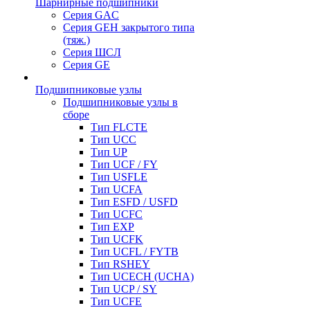
Шарнирные подшипники
Серия GAC
Серия GEH закрытого типа
(тяж.)
Серия ШСЛ
Серия GE
Подшипниковые узлы
Подшипниковые узлы в
сборе
Тип FLCTE
Тип UCC
Тип UP
Тип UCF / FY
Тип USFLE
Тип UCFA
Тип ESFD / USFD
Тип UCFC
Тип EXP
Тип UCFK
Тип UCFL / FYTB
Тип RSHEY
Тип UCECH (UCHA)
Тип UCP / SY
Тип UCFE