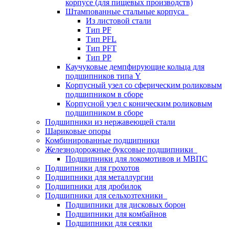
корпусе (для пищевых производств)
Штампованные стальные корпуса
Из листовой стали
Тип PF
Тип PFL
Тип PFT
Тип PP
Каучуковые демпфирующие кольца для
подшипников типа Y
Корпусный узел со сферическим роликовым
подшипником в сборе
Корпусной узел с коническим роликовым
подшипником в сборе
Подшипники из нержавеющей стали
Шариковые опоры
Комбинированные подшипники
Железнодорожные буксовые подшипники
Подшипники для локомотивов и МВПС
Подшипники для грохотов
Подшипники для металлургии
Подшипники для дробилок
Подшипники для сельхозтехники
Подшипники для дисковых борон
Подшипники для комбайнов
Подшипники для сеялки