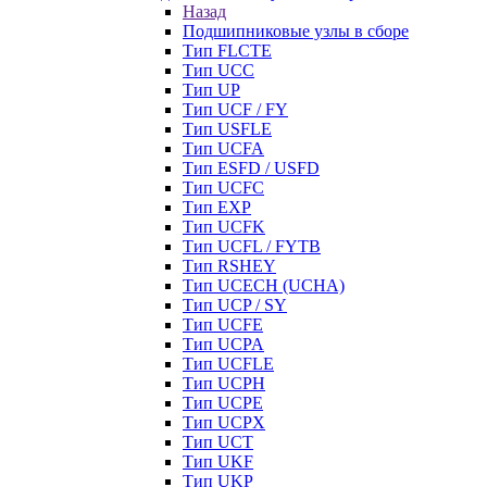
Назад
Подшипниковые узлы в сборе
Тип FLCTE
Тип UCC
Тип UP
Тип UCF / FY
Тип USFLE
Тип UCFA
Тип ESFD / USFD
Тип UCFC
Тип EXP
Тип UCFK
Тип UCFL / FYTB
Тип RSHEY
Тип UCECH (UCHA)
Тип UCP / SY
Тип UCFE
Тип UCPA
Тип UCFLE
Тип UCPH
Тип UCPE
Тип UCPX
Тип UCT
Тип UKF
Тип UKP