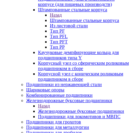
корпусе (для пищевых производств)
Штампованные стальные корпуса
Назад
Штампованные стальные корпуса
Из листовой стали
Тип PF
Тип PFL
Тип PFT
Тип PP
Каучуковые демпфирующие кольца для
подшипников типа Y
Корпусный узел со сферическим роликовым
подшипником в сборе
Корпусной узел с коническим роликовым
подшипником в сборе
Подшипники из нержавеющей стали
Шариковые опоры
Комбинированные подшипники
Железнодорожные буксовые подшипники
Назад
Железнодорожные буксовые подшипники
Подшипники для локомотивов и МВПС
Подшипники для грохотов
Подшипники для металлургии
Подшипники для дробилок