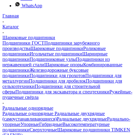
WhatsApp
Главная
-
Каталог
-
Шариковые подшипники
Подшипники ГОСТ
Подшипники зарубежного
производства
Шариковые подшипники
Роликовые
подшипники
Игольчатые подшипники
Шарнирные
подшипники
Подшипниковые узлы
Подшипники из
нержавеющей стали
Шариковые опоры
Комбинированные
подшипники
Железнодорожные буксовые
подшипники
Подшипники для грохотов
Подшипники для
металлургии
Подшипники для дробилок
Подшипники для
сельхозтехники
Подшипники для строительной
сферы
Подшипники для экскаватора и спецтехники
Ружейные-
пушечные свёрла
-
Радиальные однорядные
Радиальные однорядные
Радиальные двухрядные
(самоустанавливающиеся)
Радиальные двухрядные
Радиально-
упорные
Упорные
Гибридные
Высокотемпературные
подшипники
Сверхточные
Шариковые подшипники TIMKEN