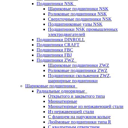
Подшипники NSK
Шариковые подшипники NSK
Роликовые подшипники NSK
Сверхточные подшипники NSK
Подшипниковые узлы NSK
Подшипники NSK промышленных
электродвигателей
Подшипники DINROLL
Подшипники CRAFT
Подшипники FBC
Подшипники FBJ
Подшипники ZWZ
Шариковые подшипники ZWZ
Роликовые подшипники ZWZ
Подшипники скольжения ZWZ,
шарнирные подшипники
Шариковые подшипники
Радиальные однорядные
Открытого и закрытого типа
Миниатюрные
Миниатюрные из нержавеющей стали
Из нержавеющей стали
С фланцем на наружном кольце
Дюймовые подшипники типа R
С квадратным отверстием