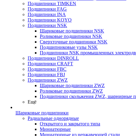
Подшипники TIMKEN
Подшипники FAG
Подшипники INA
Подшипники KOYO
Подшипники NSK
Шариковые подшипники NSK
Роликовые подшипники NSK
Сверхточные подшипники NSK
Подшипниковые узлы NSK
Подшипники NSK промышленных электродв
Подшипники DINROLL
Подшипники CRAFT
Подшипники FBC
Подшипники FBJ
Подшипники ZWZ
Шариковые подшипники ZWZ
Роликовые подшипники ZWZ
Подшипники скольжения ZWZ, шарнирные 
Ещё
Шариковые подшипники
Радиальные однорядные
Открытого и закрытого типа
Миниатюрные
Миниатюрные из нержавеющей стали