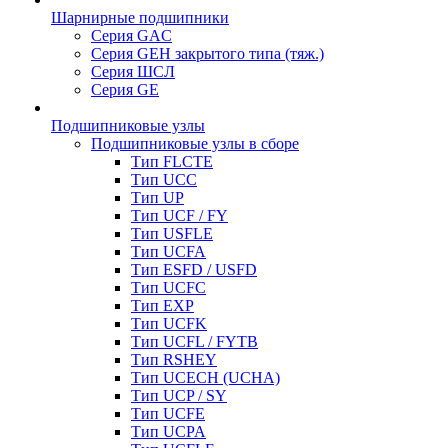
Шарнирные подшипники
Серия GAC
Серия GEH закрытого типа (тяж.)
Серия ШСЛ
Серия GE
Подшипниковые узлы
Подшипниковые узлы в сборе
Тип FLCTE
Тип UCC
Тип UP
Тип UCF / FY
Тип USFLE
Тип UCFA
Тип ESFD / USFD
Тип UCFC
Тип EXP
Тип UCFK
Тип UCFL / FYTB
Тип RSHEY
Тип UCECH (UCHA)
Тип UCP / SY
Тип UCFE
Тип UCPA