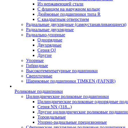
Из нержавеющей стали
С фланцем на наружном кольце
Дюймовые подшипники типа R
С квадратным отверстием
Радиальные двухрядные (самоустанавливающиеся)
Радиальные двухрядные
Радиально-упорные
Однорядные
Двухрядные
Серия QJ
Другие
Упорные
Гибридные
Высокотемпературные подшипники
Сверхточные
Шариковые подшипники TIMKEN (FAFNIR)
Роликовые подшипники
Цилиндрические роликовые подшипники
Цилиндрические роликовые однорядные по
Серия NN (318...)
Другие цилиндрические роликовые подшипн
Тороидальные
Упорно-радиальные прецизионные
Сферические двухрядные роликовые подшипники