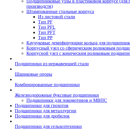
Подшипниковые узлы в пластиковом корпусе (для
производств)
Штампованные стальные корпуса
Из листовой стали
Тип PF
Тип PFL
Тип PFT
Тип PP
Каучуковые демпфирующие кольца для подшипник
Корпусный узел со сферическим роликовым подши
Корпусной узел с коническим роликовым подшипн
Подшипники из нержавеющей стали
Шариковые опоры
Комбинированные подшипники
Железнодорожные буксовые подшипники
Подшипники для локомотивов и МВПС
Подшипники для грохотов
Подшипники для металлургии
Подшипники для дробилок
Подшипники для сельхозтехники