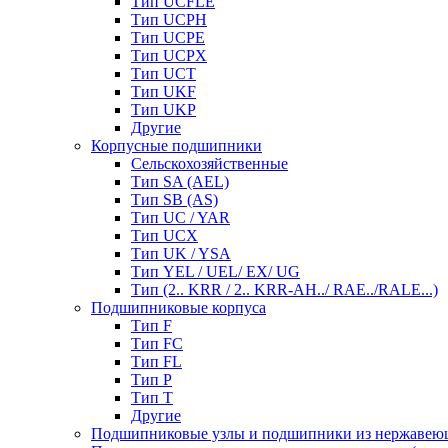
Тип UCFLE
Тип UCPH
Тип UCPE
Тип UCPX
Тип UCT
Тип UKF
Тип UKP
Другие
Корпусные подшипники
Сельскохозяйственные
Тип SA (AEL)
Тип SB (AS)
Тип UC / YAR
Тип UCX
Тип UK / YSA
Тип YEL / UEL/ EX/ UG
Тип (2.. KRR / 2.. KRR-AH../ RAE../RALE...)
Подшипниковые корпуса
Тип F
Тип FC
Тип FL
Тип P
Тип T
Другие
Подшипниковые узлы и подшипники из нержавею