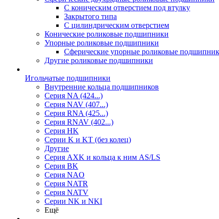
С коническим отверстием под втулку
Закрытого типа
С цилиндрическим отверстием
Конические роликовые подшипники
Упорные роликовые подшипники
Сферические упорные роликовые подшипни
Другие роликовые подшипники
Игольчатые подшипники
Внутренние кольца подшипников
Серия NA (424...)
Серия NAV (407...)
Серия RNA (425...)
Серия RNAV (402...)
Серия HK
Серии K и KT (без колец)
Другие
Серия AXK и кольца к ним AS/LS
Серия BK
Серия NAO
Серия NATR
Серия NATV
Серии NK и NKI
Ещё