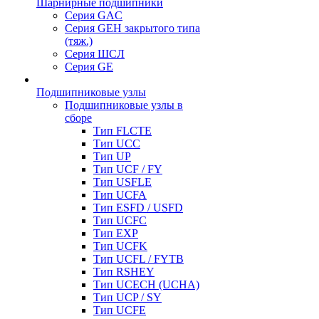
Шарнирные подшипники
Серия GAC
Серия GEH закрытого типа
(тяж.)
Серия ШСЛ
Серия GE
Подшипниковые узлы
Подшипниковые узлы в
сборе
Тип FLCTE
Тип UCC
Тип UP
Тип UCF / FY
Тип USFLE
Тип UCFA
Тип ESFD / USFD
Тип UCFC
Тип EXP
Тип UCFK
Тип UCFL / FYTB
Тип RSHEY
Тип UCECH (UCHA)
Тип UCP / SY
Тип UCFE