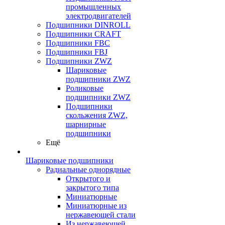
промышленных
электродвигателей
Подшипники DINROLL
Подшипники CRAFT
Подшипники FBC
Подшипники FBJ
Подшипники ZWZ
Шариковые
подшипники ZWZ
Роликовые
подшипники ZWZ
Подшипники
скольжения ZWZ,
шарнирные
подшипники
Ещё
Шариковые подшипники
Радиальные однорядные
Открытого и
закрытого типа
Миниатюрные
Миниатюрные из
нержавеющей стали
Из нержавеющей