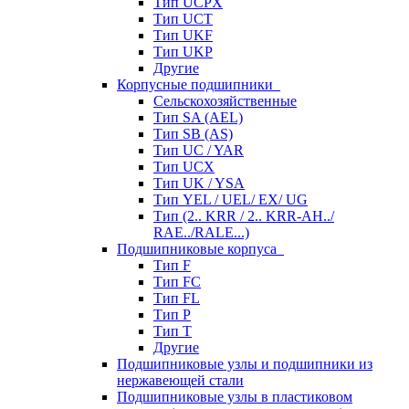
Тип UCPX
Тип UCT
Тип UKF
Тип UKP
Другие
Корпусные подшипники
Сельскохозяйственные
Тип SA (AEL)
Тип SB (AS)
Тип UC / YAR
Тип UCX
Тип UK / YSA
Тип YEL / UEL/ EX/ UG
Тип (2.. KRR / 2.. KRR-AH../
RAE../RALE...)
Подшипниковые корпуса
Тип F
Тип FC
Тип FL
Тип P
Тип T
Другие
Подшипниковые узлы и подшипники из
нержавеющей стали
Подшипниковые узлы в пластиковом