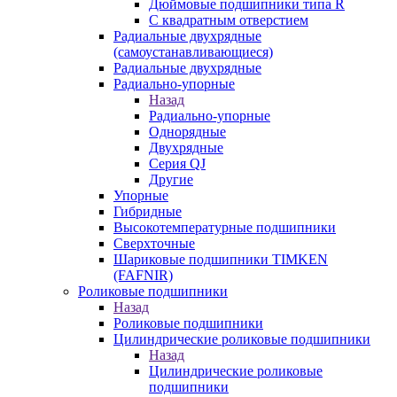
Дюймовые подшипники типа R
С квадратным отверстием
Радиальные двухрядные
(самоустанавливающиеся)
Радиальные двухрядные
Радиально-упорные
Назад
Радиально-упорные
Однорядные
Двухрядные
Серия QJ
Другие
Упорные
Гибридные
Высокотемпературные подшипники
Сверхточные
Шариковые подшипники TIMKEN
(FAFNIR)
Роликовые подшипники
Назад
Роликовые подшипники
Цилиндрические роликовые подшипники
Назад
Цилиндрические роликовые
подшипники