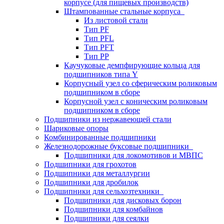
корпусе (для пищевых производств)
Штампованные стальные корпуса
Из листовой стали
Тип PF
Тип PFL
Тип PFT
Тип PP
Каучуковые демпфирующие кольца для
подшипников типа Y
Корпусный узел со сферическим роликовым
подшипником в сборе
Корпусной узел с коническим роликовым
подшипником в сборе
Подшипники из нержавеющей стали
Шариковые опоры
Комбинированные подшипники
Железнодорожные буксовые подшипники
Подшипники для локомотивов и МВПС
Подшипники для грохотов
Подшипники для металлургии
Подшипники для дробилок
Подшипники для сельхозтехники
Подшипники для дисковых борон
Подшипники для комбайнов
Подшипники для сеялки