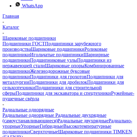
WhatsApp
Главная
-
Каталог
-
Шариковые подшипники
Подшипники ГОСТ
Подшипники зарубежного
производства
Шариковые подшипники
Роликовые
подшипники
Игольчатые подшипники
Шарнирные
подшипники
Подшипниковые узлы
Подшипники из
нержавеющей стали
Шариковые опоры
Комбинированные
подшипники
Железнодорожные буксовые
подшипники
Подшипники для грохотов
Подшипники для
металлургии
Подшипники для дробилок
Подшипники для
сельхозтехники
Подшипники для строительной
сферы
Подшипники для экскаватора и спецтехники
Ружейные-
пушечные свёрла
-
Радиальные однорядные
Радиальные однорядные
Радиальные двухрядные
(самоустанавливающиеся)
Радиальные двухрядные
Радиально-
упорные
Упорные
Гибридные
Высокотемпературные
подшипники
Сверхточные
Шариковые подшипники TIMKEN