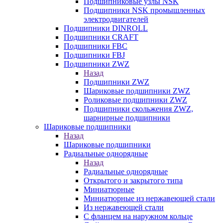
Подшипниковые узлы NSK
Подшипники NSK промышленных
электродвигателей
Подшипники DINROLL
Подшипники CRAFT
Подшипники FBC
Подшипники FBJ
Подшипники ZWZ
Назад
Подшипники ZWZ
Шариковые подшипники ZWZ
Роликовые подшипники ZWZ
Подшипники скольжения ZWZ,
шарнирные подшипники
Шариковые подшипники
Назад
Шариковые подшипники
Радиальные однорядные
Назад
Радиальные однорядные
Открытого и закрытого типа
Миниатюрные
Миниатюрные из нержавеющей стали
Из нержавеющей стали
С фланцем на наружном кольце