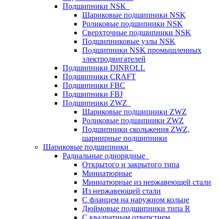
Подшипники NSK
Шариковые подшипники NSK
Роликовые подшипники NSK
Сверхточные подшипники NSK
Подшипниковые узлы NSK
Подшипники NSK промышленных
электродвигателей
Подшипники DINROLL
Подшипники CRAFT
Подшипники FBC
Подшипники FBJ
Подшипники ZWZ
Шариковые подшипники ZWZ
Роликовые подшипники ZWZ
Подшипники скольжения ZWZ,
шарнирные подшипники
Шариковые подшипники
Радиальные однорядные
Открытого и закрытого типа
Миниатюрные
Миниатюрные из нержавеющей стали
Из нержавеющей стали
С фланцем на наружном кольце
Дюймовые подшипники типа R
С квадратным отверстием