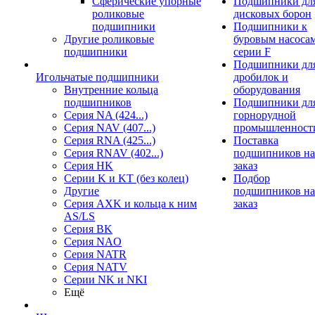
Сферические упорные
Подшипники дл
роликовые
дисковых борон
подшипники
Подшипники к
Другие роликовые
буровым насоса
подшипники
серии F
Подшипники дл
Игольчатые подшипники
дробилок и
Внутренние кольца
оборудования
подшипников
Подшипники дл
Серия NA (424...)
горнорудной
Серия NAV (407...)
промышленност
Серия RNA (425...)
Поставка
Серия RNAV (402...)
подшипников на
Серия HK
заказ
Серии K и KT (без колец)
Подбор
Другие
подшипников на
Серия AXK и кольца к ним
заказ
AS/LS
Серия BK
Серия NAO
Серия NATR
Серия NATV
Серии NK и NKI
Ещё