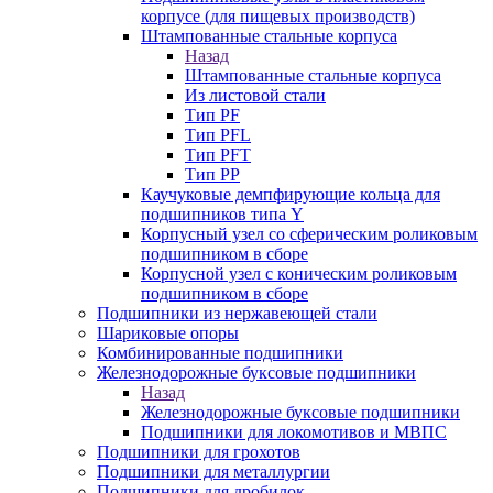
корпусе (для пищевых производств)
Штампованные стальные корпуса
Назад
Штампованные стальные корпуса
Из листовой стали
Тип PF
Тип PFL
Тип PFT
Тип PP
Каучуковые демпфирующие кольца для
подшипников типа Y
Корпусный узел со сферическим роликовым
подшипником в сборе
Корпусной узел с коническим роликовым
подшипником в сборе
Подшипники из нержавеющей стали
Шариковые опоры
Комбинированные подшипники
Железнодорожные буксовые подшипники
Назад
Железнодорожные буксовые подшипники
Подшипники для локомотивов и МВПС
Подшипники для грохотов
Подшипники для металлургии
Подшипники для дробилок