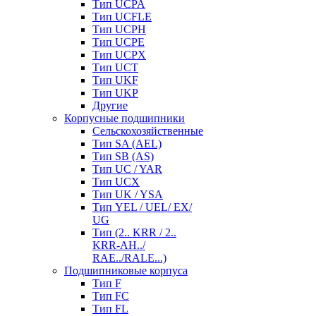
Тип UCPA
Тип UCFLE
Тип UCPH
Тип UCPE
Тип UCPX
Тип UCT
Тип UKF
Тип UKP
Другие
Корпусные подшипники
Сельскохозяйственные
Тип SA (AEL)
Тип SB (AS)
Тип UC / YAR
Тип UCX
Тип UK / YSA
Тип YEL / UEL/ EX/
UG
Тип (2.. KRR / 2..
KRR-AH../
RAE../RALE...)
Подшипниковые корпуса
Тип F
Тип FC
Тип FL