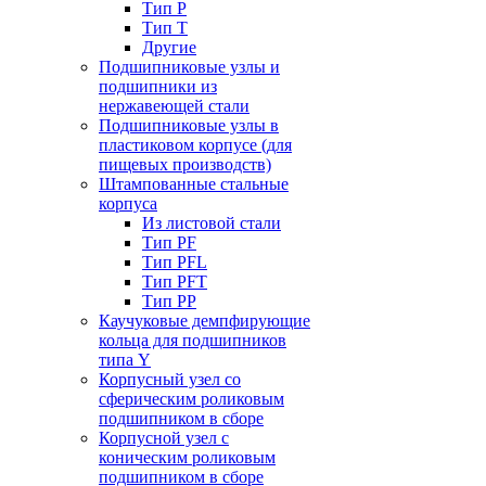
Тип P
Тип T
Другие
Подшипниковые узлы и
подшипники из
нержавеющей стали
Подшипниковые узлы в
пластиковом корпусе (для
пищевых производств)
Штампованные стальные
корпуса
Из листовой стали
Тип PF
Тип PFL
Тип PFT
Тип PP
Каучуковые демпфирующие
кольца для подшипников
типа Y
Корпусный узел со
сферическим роликовым
подшипником в сборе
Корпусной узел с
коническим роликовым
подшипником в сборе