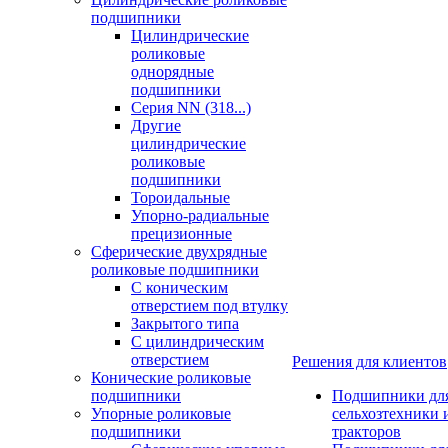
подшипники
Цилиндрические
роликовые
однорядные
подшипники
Серия NN (318...)
Другие
цилиндрические
роликовые
подшипники
Тороидальные
Упорно-радиальные
прецизионные
Сферические двухрядные
роликовые подшипники
С коническим
отверстием под втулку
Закрытого типа
С цилиндрическим
отверстием
Решения для клиентов
Конические роликовые
подшипники
Подшипники дл
Упорные роликовые
сельхозтехники 
подшипники
тракторов