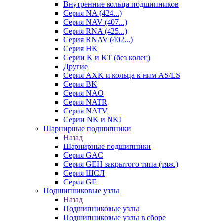
Внутренние кольца подшипников
Серия NA (424...)
Серия NAV (407...)
Серия RNA (425...)
Серия RNAV (402...)
Серия HK
Серии K и KT (без колец)
Другие
Серия AXK и кольца к ним AS/LS
Серия BK
Серия NAO
Серия NATR
Серия NATV
Серии NK и NKI
Шарнирные подшипники
Назад
Шарнирные подшипники
Серия GAC
Серия GEH закрытого типа (тяж.)
Серия ШСЛ
Серия GE
Подшипниковые узлы
Назад
Подшипниковые узлы
Подшипниковые узлы в сборе