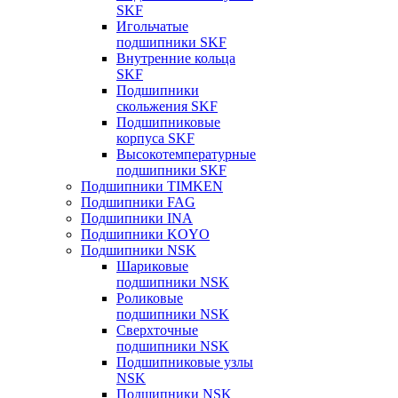
SKF
Игольчатые
подшипники SKF
Внутренние кольца
SKF
Подшипники
скольжения SKF
Подшипниковые
корпуса SKF
Высокотемпературные
подшипники SKF
Подшипники TIMKEN
Подшипники FAG
Подшипники INA
Подшипники KOYO
Подшипники NSK
Шариковые
подшипники NSK
Роликовые
подшипники NSK
Сверхточные
подшипники NSK
Подшипниковые узлы
NSK
Подшипники NSK