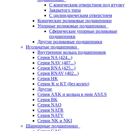
С коническим отверстием под втулку
Закрытого типа
С цилиндрическим отверстием
Конические роликовые подшипники
Упорные роликовые подшипники
Сферические упорные роликовые
подшипники
Другие роликовые подшипники
Игольчатые подшипники
Внутренние кольца подшипников
Серия NA (424...)
Серия NAV (407...)
Серия RNA (425...)
Серия RNAV (402...)
Серия HK
Серии K и KT (без колец)
Другие
Серия AXK и кольца к ним AS/LS
Серия BK
Серия NAO
Серия NATR
Серия NATV
Серии NK и NKI
Шарнирные подшипники