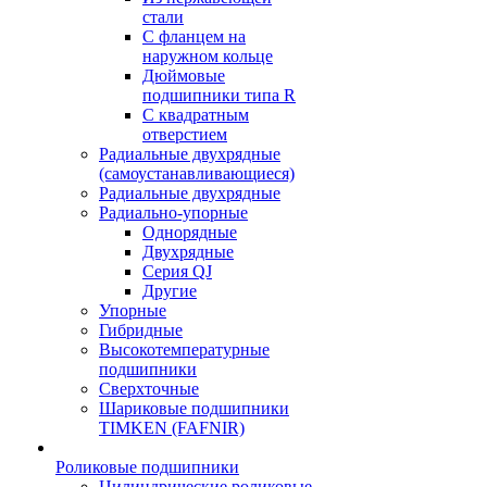
стали
С фланцем на
наружном кольце
Дюймовые
подшипники типа R
С квадратным
отверстием
Радиальные двухрядные
(самоустанавливающиеся)
Радиальные двухрядные
Радиально-упорные
Однорядные
Двухрядные
Серия QJ
Другие
Упорные
Гибридные
Высокотемпературные
подшипники
Сверхточные
Шариковые подшипники
TIMKEN (FAFNIR)
Роликовые подшипники
Цилиндрические роликовые