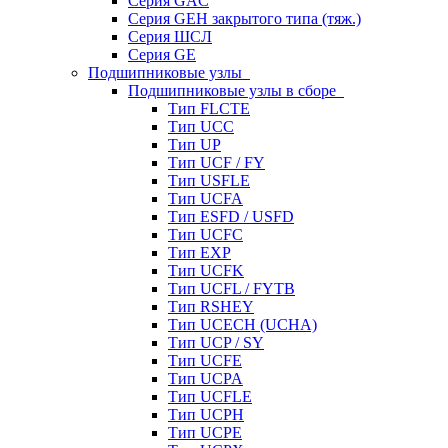
Серия GAC
Серия GEH закрытого типа (тяж.)
Серия ШСЛ
Серия GE
Подшипниковые узлы
Подшипниковые узлы в сборе
Тип FLCTE
Тип UCC
Тип UP
Тип UCF / FY
Тип USFLE
Тип UCFA
Тип ESFD / USFD
Тип UCFC
Тип EXP
Тип UCFK
Тип UCFL / FYTB
Тип RSHEY
Тип UCECH (UCHA)
Тип UCP / SY
Тип UCFE
Тип UCPA
Тип UCFLE
Тип UCPH
Тип UCPE