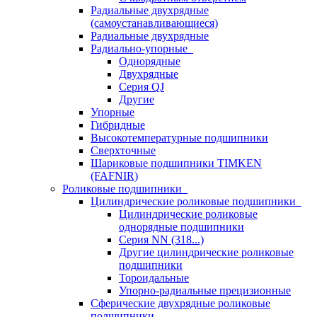
Радиальные двухрядные
(самоустанавливающиеся)
Радиальные двухрядные
Радиально-упорные
Однорядные
Двухрядные
Серия QJ
Другие
Упорные
Гибридные
Высокотемпературные подшипники
Сверхточные
Шариковые подшипники TIMKEN
(FAFNIR)
Роликовые подшипники
Цилиндрические роликовые подшипники
Цилиндрические роликовые
однорядные подшипники
Серия NN (318...)
Другие цилиндрические роликовые
подшипники
Тороидальные
Упорно-радиальные прецизионные
Сферические двухрядные роликовые
подшипники