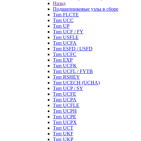
Назад
Подшипниковые узлы в сборе
Тип FLCTE
Тип UCC
Тип UP
Тип UCF / FY
Тип USFLE
Тип UCFA
Тип ESFD / USFD
Тип UCFC
Тип EXP
Тип UCFK
Тип UCFL / FYTB
Тип RSHEY
Тип UCECH (UCHA)
Тип UCP / SY
Тип UCFE
Тип UCPA
Тип UCFLE
Тип UCPH
Тип UCPE
Тип UCPX
Тип UCT
Тип UKF
Тип UKP