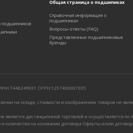
Общая страница о подшипиках
Справочная информация о
подшипниках
и подшипников
Вопросы-ответы (FAQ)
шипники
Представленные подшипниковые
бренды
" ИНН:7448249931 ОГРН:1237400007305
личии на складе, стоимости и изображениях товаров не явл
 не является дистанционной торговлей и осуществляется по
я и количества на основании договора Оферты и/или догово