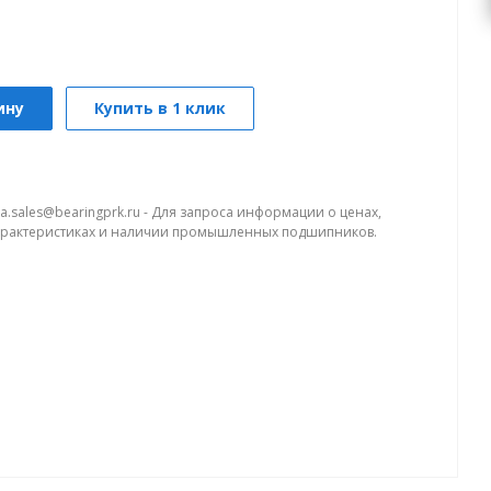
ину
Купить в 1 клик
a.sales@bearingprk.ru - Для запроса информации о ценах,
арактеристиках и наличии промышленных подшипников.