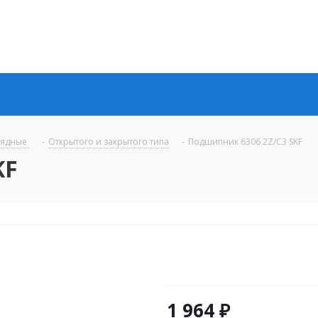
рядные
-
Открытого и закрытого типа
-
Подшипник 6306 2Z/C3 SKF
KF
1 964
₽