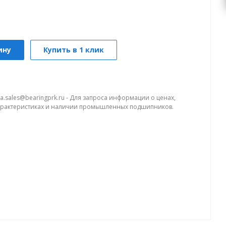
ину
Купить в 1 клик
a.sales@bearingprk.ru - Для запроса информации о ценах,
арактеристиках и наличии промышленных подшипников.