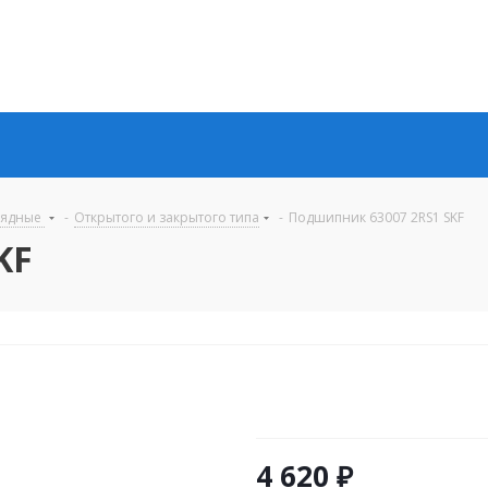
рядные
-
Открытого и закрытого типа
-
Подшипник 63007 2RS1 SKF
KF
4 620
₽