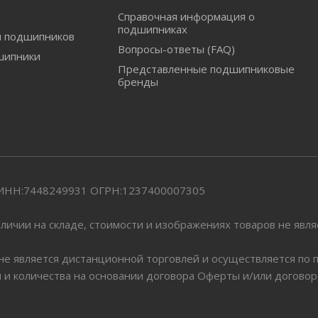
Справочная информация о
подшипниках
и подшипников
Вопросы-ответы (FAQ)
шипники
Представленные подшипниковые
бренды
" ИНН:7448249931 ОГРН:1237400007305
личии на складе, стоимости и изображениях товаров не явл
 не является дистанционной торговлей и осуществляется по
я и количества на основании договора Оферты и/или догово