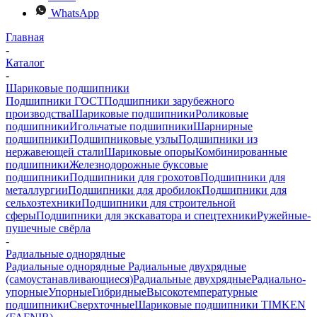
WhatsApp
Главная
-
Каталог
-
Шариковые подшипники
Подшипники ГОСТ
Подшипники зарубежного
производства
Шариковые подшипники
Роликовые
подшипники
Игольчатые подшипники
Шарнирные
подшипники
Подшипниковые узлы
Подшипники из
нержавеющей стали
Шариковые опоры
Комбинированные
подшипники
Железнодорожные буксовые
подшипники
Подшипники для грохотов
Подшипники для
металлургии
Подшипники для дробилок
Подшипники для
сельхозтехники
Подшипники для строительной
сферы
Подшипники для экскаватора и спецтехники
Ружейные-
пушечные свёрла
-
Радиальные однорядные
Радиальные однорядные
Радиальные двухрядные
(самоустанавливающиеся)
Радиальные двухрядные
Радиально-
упорные
Упорные
Гибридные
Высокотемпературные
подшипники
Сверхточные
Шариковые подшипники TIMKEN