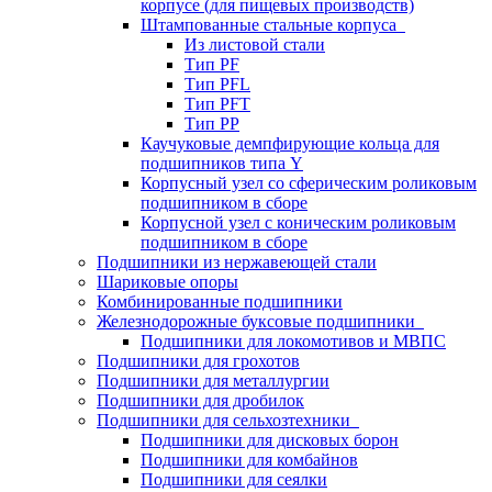
корпусе (для пищевых производств)
Штампованные стальные корпуса
Из листовой стали
Тип PF
Тип PFL
Тип PFT
Тип PP
Каучуковые демпфирующие кольца для
подшипников типа Y
Корпусный узел со сферическим роликовым
подшипником в сборе
Корпусной узел с коническим роликовым
подшипником в сборе
Подшипники из нержавеющей стали
Шариковые опоры
Комбинированные подшипники
Железнодорожные буксовые подшипники
Подшипники для локомотивов и МВПС
Подшипники для грохотов
Подшипники для металлургии
Подшипники для дробилок
Подшипники для сельхозтехники
Подшипники для дисковых борон
Подшипники для комбайнов
Подшипники для сеялки