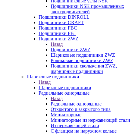
Подшипниковые узлы NSK
Подшипники NSK промышленных
электродвигателей
Подшипники DINROLL
Подшипники CRAFT
Подшипники FBC
Подшипники FBJ
Подшипники ZWZ
Назад
Подшипники ZWZ
Шариковые подшипники ZWZ
Роликовые подшипники ZWZ
Подшипники скольжения ZWZ,
шарнирные подшипники
Шариковые подшипники
Назад
Шариковые подшипники
Радиальные однорядные
Назад
Радиальные однорядные
Открытого и закрытого типа
Миниатюрные
Миниатюрные из нержавеющей стали
Из нержавеющей стали
С фланцем на наружном кольце