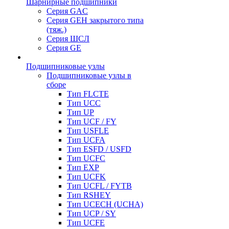
Шарнирные подшипники
Серия GAC
Серия GEH закрытого типа
(тяж.)
Серия ШСЛ
Серия GE
Подшипниковые узлы
Подшипниковые узлы в
сборе
Тип FLCTE
Тип UCC
Тип UP
Тип UCF / FY
Тип USFLE
Тип UCFA
Тип ESFD / USFD
Тип UCFC
Тип EXP
Тип UCFK
Тип UCFL / FYTB
Тип RSHEY
Тип UCECH (UCHA)
Тип UCP / SY
Тип UCFE