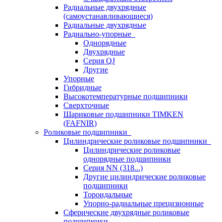
Радиальные двухрядные
(самоустанавливающиеся)
Радиальные двухрядные
Радиально-упорные
Однорядные
Двухрядные
Серия QJ
Другие
Упорные
Гибридные
Высокотемпературные подшипники
Сверхточные
Шариковые подшипники TIMKEN
(FAFNIR)
Роликовые подшипники
Цилиндрические роликовые подшипники
Цилиндрические роликовые
однорядные подшипники
Серия NN (318...)
Другие цилиндрические роликовые
подшипники
Тороидальные
Упорно-радиальные прецизионные
Сферические двухрядные роликовые
подшипники