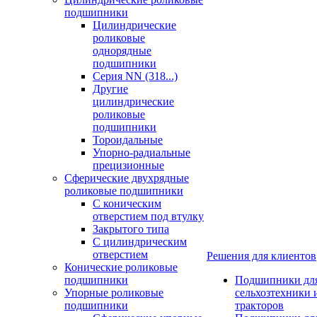
подшипники
Цилиндрические
роликовые
однорядные
подшипники
Серия NN (318...)
Другие
цилиндрические
роликовые
подшипники
Тороидальные
Упорно-радиальные
прецизионные
Сферические двухрядные
роликовые подшипники
С коническим
отверстием под втулку
Закрытого типа
С цилиндрическим
отверстием
Решения для клиентов
Конические роликовые
подшипники
Подшипники дл
Упорные роликовые
сельхозтехники 
подшипники
тракторов