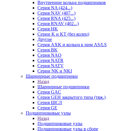
Внутренние кольца подшипников
Серия NA (424...)
Серия NAV (407...)
Серия RNA (425...)
Серия RNAV (402...)
Серия HK
Серии K и KT (без колец)
Другие
Серия AXK и кольца к ним AS/LS
Серия BK
Серия NAO
Серия NATR
Серия NATV
Серии NK и NKI
Шарнирные подшипники
Назад
Шарнирные подшипники
Серия GAC
Серия GEH закрытого типа (тяж.)
Серия ШСЛ
Серия GE
Подшипниковые узлы
Назад
Подшипниковые узлы
Подшипниковые узлы в сборе