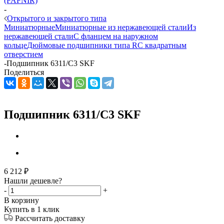
(FAFNIR)
-
Открытого и закрытого типа
Миниатюрные
Миниатюрные из нержавеющей стали
Из
нержавеющей стали
С фланцем на наружном
кольце
Дюймовые подшипники типа R
С квадратным
отверстием
-
Подшипник 6311/C3 SKF
Поделиться
Подшипник 6311/C3 SKF
6 212
₽
Нашли дешевле?
-
+
В корзину
Купить в 1 клик
Рассчитать доставку