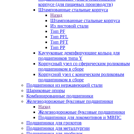
корпусе (для пищевых производств)
Штампованные стальные корпуса
Назад
Штампованные стальные корпуса
Из листовой стали
Тип PF
Тип PFL
Тип PFT
Тип PP
Каучуковые демпфирующие кольца для
подшипников типа Y
Корпусный узел со сферическим роликовым
подшипником в сборе
Корпусной узел с коническим роликовым
подшипником в сборе
Подшипники из нержавеющей стали
Шариковые опоры
Комбинированные подшипники
Железнодорожные буксовые подшипники
Назад
Железнодорожные буксовые подшипники
Подшипники для локомотивов и МВПС
Подшипники для грохотов
Подшипники для металлургии
Подшипники для дробилок