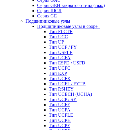
Серия GAC
Серия GEH закрытого типа (тяж.)
Серия ШСЛ
Серия GE
Подшипниковые узлы
Подшипниковые узлы в сборе
Тип FLCTE
Тип UCC
Тип UP
Тип UCF / FY
Тип USFLE
Тип UCFA
Тип ESFD / USFD
Тип UCFC
Тип EXP
Тип UCFK
Тип UCFL / FYTB
Тип RSHEY
Тип UCECH (UCHA)
Тип UCP / SY
Тип UCFE
Тип UCPA
Тип UCFLE
Тип UCPH
Тип UCPE