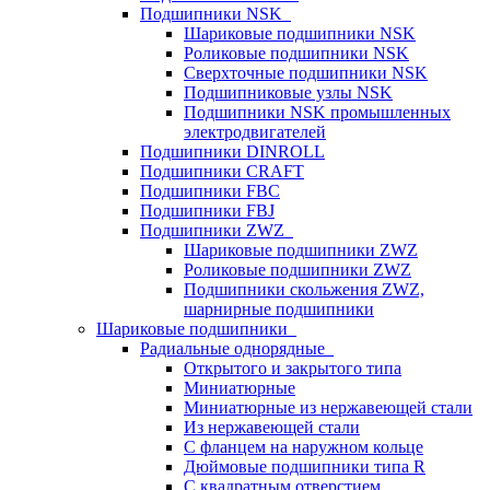
Подшипники NSK
Шариковые подшипники NSK
Роликовые подшипники NSK
Сверхточные подшипники NSK
Подшипниковые узлы NSK
Подшипники NSK промышленных
электродвигателей
Подшипники DINROLL
Подшипники CRAFT
Подшипники FBC
Подшипники FBJ
Подшипники ZWZ
Шариковые подшипники ZWZ
Роликовые подшипники ZWZ
Подшипники скольжения ZWZ,
шарнирные подшипники
Шариковые подшипники
Радиальные однорядные
Открытого и закрытого типа
Миниатюрные
Миниатюрные из нержавеющей стали
Из нержавеющей стали
С фланцем на наружном кольце
Дюймовые подшипники типа R
С квадратным отверстием