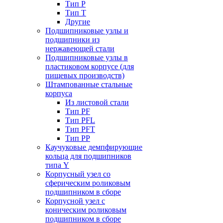
Тип P
Тип T
Другие
Подшипниковые узлы и
подшипники из
нержавеющей стали
Подшипниковые узлы в
пластиковом корпусе (для
пищевых производств)
Штампованные стальные
корпуса
Из листовой стали
Тип PF
Тип PFL
Тип PFT
Тип PP
Каучуковые демпфирующие
кольца для подшипников
типа Y
Корпусный узел со
сферическим роликовым
подшипником в сборе
Корпусной узел с
коническим роликовым
подшипником в сборе