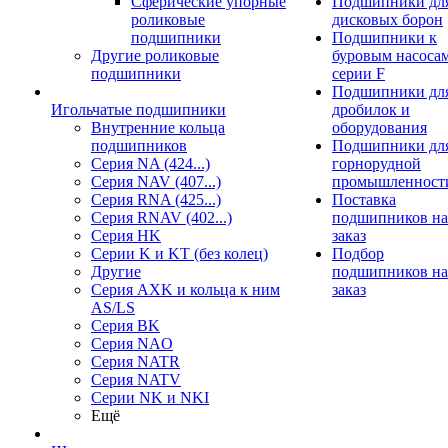
Сферические упорные
Подшипники дл
роликовые
дисковых борон
подшипники
Подшипники к
Другие роликовые
буровым насоса
подшипники
серии F
Подшипники дл
Игольчатые подшипники
дробилок и
Внутренние кольца
оборудования
подшипников
Подшипники дл
Серия NA (424...)
горнорудной
Серия NAV (407...)
промышленност
Серия RNA (425...)
Поставка
Серия RNAV (402...)
подшипников на
Серия HK
заказ
Серии K и KT (без колец)
Подбор
Другие
подшипников на
Серия AXK и кольца к ним
заказ
AS/LS
Серия BK
Серия NAO
Серия NATR
Серия NATV
Серии NK и NKI
Ещё