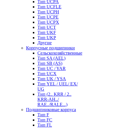
Тип UCPA
Тип UCFLE
Тип UCPH
Тип UCPE
Тип UCPX
Тип UCT
Тип UKF
Тип UKP
Другие
Корпусные подшипники
Сельскохозяйственные
Тип SA (AEL)
Тип SB (AS)
Тип UC / YAR
Тип UCX
Тип UK / YSA
Тип YEL / UEL/ EX/
UG
Тип (2.. KRR / 2..
KRR-AH../
RAE../RALE...)
Подшипниковые корпуса
Тип F
Тип FC
Тип FL