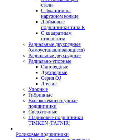
стали
С фланцем на
наружном кольце
Дюймовые
подшипники типа R
С квадратным
отверстием
Радиальные двухрядные
(самоустанавливающиеся)
Радиальные двухрядные
Радиально-упорные
Однорядные
Двухрядные
Серия QJ
Другие
Упорные
Гибридные
Высокотемпературные
подшипники
Сверхточные
Шариковые подшипники
TIMKEN (FAFNIR)
Роликовые подшипники
Цилиндрические роликовые