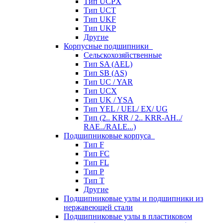
Тип UCPX
Тип UCT
Тип UKF
Тип UKP
Другие
Корпусные подшипники
Сельскохозяйственные
Тип SA (AEL)
Тип SB (AS)
Тип UC / YAR
Тип UCX
Тип UK / YSA
Тип YEL / UEL/ EX/ UG
Тип (2.. KRR / 2.. KRR-AH../
RAE../RALE...)
Подшипниковые корпуса
Тип F
Тип FC
Тип FL
Тип P
Тип T
Другие
Подшипниковые узлы и подшипники из
нержавеющей стали
Подшипниковые узлы в пластиковом