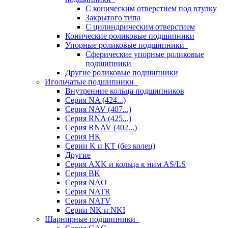
С коническим отверстием под втулку
Закрытого типа
С цилиндрическим отверстием
Конические роликовые подшипники
Упорные роликовые подшипники
Сферические упорные роликовые
подшипники
Другие роликовые подшипники
Игольчатые подшипники
Внутренние кольца подшипников
Серия NA (424...)
Серия NAV (407...)
Серия RNA (425...)
Серия RNAV (402...)
Серия HK
Серии K и KT (без колец)
Другие
Серия AXK и кольца к ним AS/LS
Серия BK
Серия NAO
Серия NATR
Серия NATV
Серии NK и NKI
Шарнирные подшипники