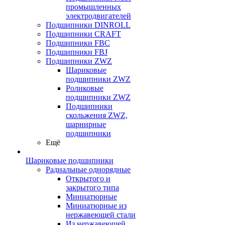
промышленных
электродвигателей
Подшипники DINROLL
Подшипники CRAFT
Подшипники FBC
Подшипники FBJ
Подшипники ZWZ
Шариковые
подшипники ZWZ
Роликовые
подшипники ZWZ
Подшипники
скольжения ZWZ,
шарнирные
подшипники
Ещё
Шариковые подшипники
Радиальные однорядные
Открытого и
закрытого типа
Миниатюрные
Миниатюрные из
нержавеющей стали
Из нержавеющей