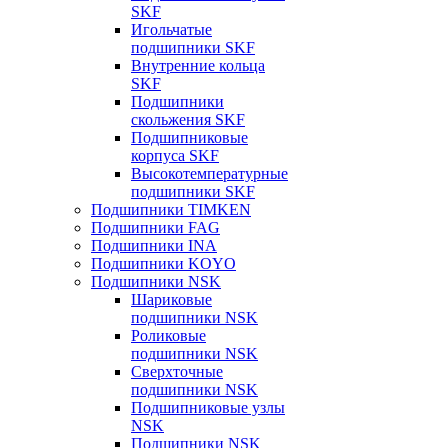
SKF
Игольчатые
подшипники SKF
Внутренние кольца
SKF
Подшипники
скольжения SKF
Подшипниковые
корпуса SKF
Высокотемпературные
подшипники SKF
Подшипники TIMKEN
Подшипники FAG
Подшипники INA
Подшипники KOYO
Подшипники NSK
Шариковые
подшипники NSK
Роликовые
подшипники NSK
Сверхточные
подшипники NSK
Подшипниковые узлы
NSK
Подшипники NSK