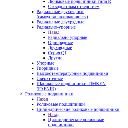
Дюймовые подшипники типа R
С квадратным отверстием
Радиальные двухрядные
(самоустанавливающиеся)
Радиальные двухрядные
Радиально-упорные
Назад
Радиально-упорные
Однорядные
Двухрядные
Серия QJ
Другие
Упорные
Гибридные
Высокотемпературные подшипники
Сверхточные
Шариковые подшипники TIMKEN
(FAFNIR)
Роликовые подшипники
Назад
Роликовые подшипники
Цилиндрические роликовые подшипники
Назад
Цилиндрические роликовые
подшипники