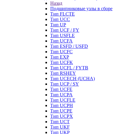
Назад
Подшипниковые узлы в сборе
Тип FLCTE
Тип UCC
Тип UP
Тип UCF / FY
Тип USFLE
Тип UCFA
Тип ESFD / USFD
Тип UCFC
Тип EXP
Тип UCFK
Тип UCFL / FYTB
Тип RSHEY
Тип UCECH (UCHA)
Тип UCP / SY
Тип UCFE
Тип UCPA
Тип UCFLE
Тип UCPH
Тип UCPE
Тип UCPX
Тип UCT
Тип UKF
Тип UKP