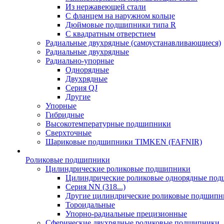
Из нержавеющей стали
С фланцем на наружном кольце
Дюймовые подшипники типа R
С квадратным отверстием
Радиальные двухрядные (самоустанавливающиеся)
Радиальные двухрядные
Радиально-упорные
Однорядные
Двухрядные
Серия QJ
Другие
Упорные
Гибридные
Высокотемпературные подшипники
Сверхточные
Шариковые подшипники TIMKEN (FAFNIR)
Роликовые подшипники
Цилиндрические роликовые подшипники
Цилиндрические роликовые однорядные по
Серия NN (318...)
Другие цилиндрические роликовые подшипн
Тороидальные
Упорно-радиальные прецизионные
Сферические двухрядные роликовые подшипники