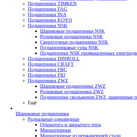
Подшипники TIMKEN
Подшипники FAG
Подшипники INA
Подшипники KOYO
Подшипники NSK
Шариковые подшипники NSK
Роликовые подшипники NSK
Сверхточные подшипники NSK
Подшипниковые узлы NSK
Подшипники NSK промышленных электродв
Подшипники DINROLL
Подшипники CRAFT
Подшипники FBC
Подшипники FBJ
Подшипники ZWZ
Шариковые подшипники ZWZ
Роликовые подшипники ZWZ
Подшипники скольжения ZWZ, шарнирные 
Ещё
Шариковые подшипники
Радиальные однорядные
Открытого и закрытого типа
Миниатюрные
Миниатюрные из нержавеющей стали