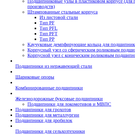
Подшипниковые узлы в пластиковом корпусе (для
производств)
Штампованные стальные корпуса
Из листовой стали
Тип PF
Тип PFL
Тип PFT
Тип PP
Каучуковые демпфирующие кольца для подшипник
Корпусный узел со сферическим роликовым подши
Корпусной узел с коническим роликовым подшипн
Подшипники из нержавеющей стали
Шариковые опоры
Комбинированные подшипники
Железнодорожные буксовые подшипники
Подшипники для локомотивов и МВПС
Подшипники для грохотов
Подшипники для металлургии
Подшипники для дробилок
Подшипники для сельхозтехники