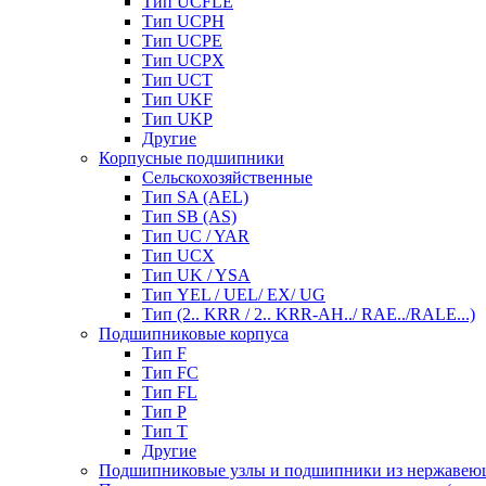
Тип UCFLE
Тип UCPH
Тип UCPE
Тип UCPX
Тип UCT
Тип UKF
Тип UKP
Другие
Корпусные подшипники
Сельскохозяйственные
Тип SA (AEL)
Тип SB (AS)
Тип UC / YAR
Тип UCX
Тип UK / YSA
Тип YEL / UEL/ EX/ UG
Тип (2.. KRR / 2.. KRR-AH../ RAE../RALE...)
Подшипниковые корпуса
Тип F
Тип FC
Тип FL
Тип P
Тип T
Другие
Подшипниковые узлы и подшипники из нержавею