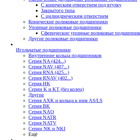
С коническим отверстием под втулку
Закрытого типа
С цилиндрическим отверстием
Конические роликовые подшипники
Упорные роликовые подшипники
Сферические упорные роликовые подшипни
Другие роликовые подшипники
Игольчатые подшипники
Внутренние кольца подшипников
Серия NA (424...)
Серия NAV (407...)
Серия RNA (425...)
Серия RNAV (402...)
Серия HK
Серии K и KT (без колец)
Другие
Серия AXK и кольца к ним AS/LS
Серия BK
Серия NAO
Серия NATR
Серия NATV
Серии NK и NKI
Ещё