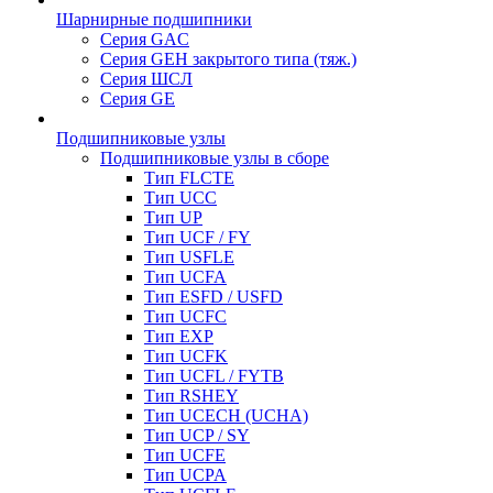
Шарнирные подшипники
Серия GAC
Серия GEH закрытого типа (тяж.)
Серия ШСЛ
Серия GE
Подшипниковые узлы
Подшипниковые узлы в сборе
Тип FLCTE
Тип UCC
Тип UP
Тип UCF / FY
Тип USFLE
Тип UCFA
Тип ESFD / USFD
Тип UCFC
Тип EXP
Тип UCFK
Тип UCFL / FYTB
Тип RSHEY
Тип UCECH (UCHA)
Тип UCP / SY
Тип UCFE
Тип UCPA