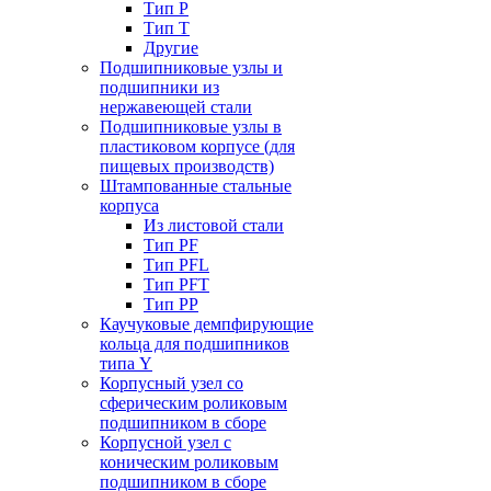
Тип P
Тип T
Другие
Подшипниковые узлы и
подшипники из
нержавеющей стали
Подшипниковые узлы в
пластиковом корпусе (для
пищевых производств)
Штампованные стальные
корпуса
Из листовой стали
Тип PF
Тип PFL
Тип PFT
Тип PP
Каучуковые демпфирующие
кольца для подшипников
типа Y
Корпусный узел со
сферическим роликовым
подшипником в сборе
Корпусной узел с
коническим роликовым
подшипником в сборе