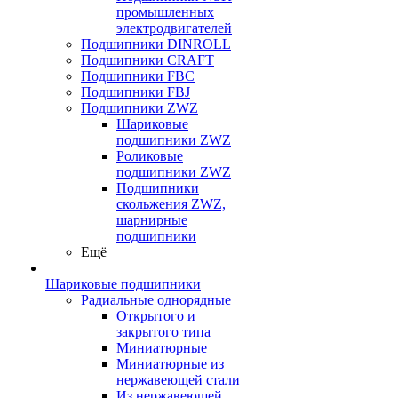
промышленных
электродвигателей
Подшипники DINROLL
Подшипники CRAFT
Подшипники FBC
Подшипники FBJ
Подшипники ZWZ
Шариковые
подшипники ZWZ
Роликовые
подшипники ZWZ
Подшипники
скольжения ZWZ,
шарнирные
подшипники
Ещё
Шариковые подшипники
Радиальные однорядные
Открытого и
закрытого типа
Миниатюрные
Миниатюрные из
нержавеющей стали
Из нержавеющей