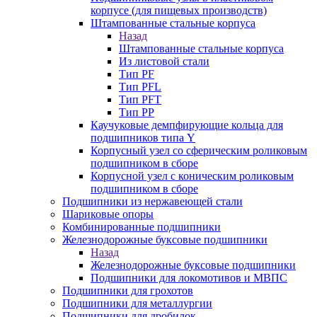
корпусе (для пищевых производств)
Штампованные стальные корпуса
Назад
Штампованные стальные корпуса
Из листовой стали
Тип PF
Тип PFL
Тип PFT
Тип PP
Каучуковые демпфирующие кольца для
подшипников типа Y
Корпусный узел со сферическим роликовым
подшипником в сборе
Корпусной узел с коническим роликовым
подшипником в сборе
Подшипники из нержавеющей стали
Шариковые опоры
Комбинированные подшипники
Железнодорожные буксовые подшипники
Назад
Железнодорожные буксовые подшипники
Подшипники для локомотивов и МВПС
Подшипники для грохотов
Подшипники для металлургии
Подшипники для дробилок