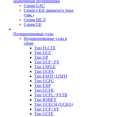
Шарнирные подшипники
Серия GAC
Серия GEH закрытого типа
(тяж.)
Серия ШСЛ
Серия GE
Подшипниковые узлы
Подшипниковые узлы в
сборе
Тип FLCTE
Тип UCC
Тип UP
Тип UCF / FY
Тип USFLE
Тип UCFA
Тип ESFD / USFD
Тип UCFC
Тип EXP
Тип UCFK
Тип UCFL / FYTB
Тип RSHEY
Тип UCECH (UCHA)
Тип UCP / SY
Тип UCFE