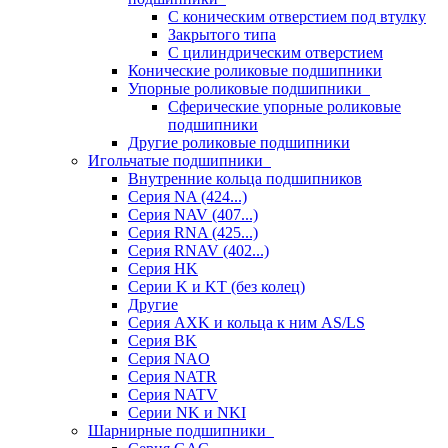
С коническим отверстием под втулку
Закрытого типа
С цилиндрическим отверстием
Конические роликовые подшипники
Упорные роликовые подшипники
Сферические упорные роликовые
подшипники
Другие роликовые подшипники
Игольчатые подшипники
Внутренние кольца подшипников
Серия NA (424...)
Серия NAV (407...)
Серия RNA (425...)
Серия RNAV (402...)
Серия HK
Серии K и KT (без колец)
Другие
Серия AXK и кольца к ним AS/LS
Серия BK
Серия NAO
Серия NATR
Серия NATV
Серии NK и NKI
Шарнирные подшипники