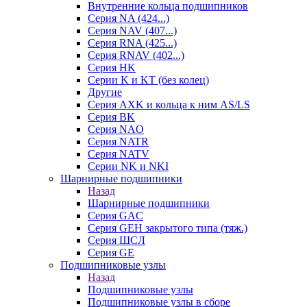
Внутренние кольца подшипников
Серия NA (424...)
Серия NAV (407...)
Серия RNA (425...)
Серия RNAV (402...)
Серия HK
Серии K и KT (без колец)
Другие
Серия AXK и кольца к ним AS/LS
Серия BK
Серия NAO
Серия NATR
Серия NATV
Серии NK и NKI
Шарнирные подшипники
Назад
Шарнирные подшипники
Серия GAC
Серия GEH закрытого типа (тяж.)
Серия ШСЛ
Серия GE
Подшипниковые узлы
Назад
Подшипниковые узлы
Подшипниковые узлы в сборе