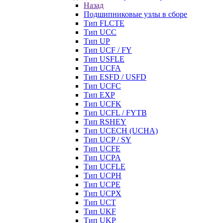
Назад
Подшипниковые узлы в сборе
Тип FLCTE
Тип UCC
Тип UP
Тип UCF / FY
Тип USFLE
Тип UCFA
Тип ESFD / USFD
Тип UCFC
Тип EXP
Тип UCFK
Тип UCFL / FYTB
Тип RSHEY
Тип UCECH (UCHA)
Тип UCP / SY
Тип UCFE
Тип UCPA
Тип UCFLE
Тип UCPH
Тип UCPE
Тип UCPX
Тип UCT
Тип UKF
Тип UKP