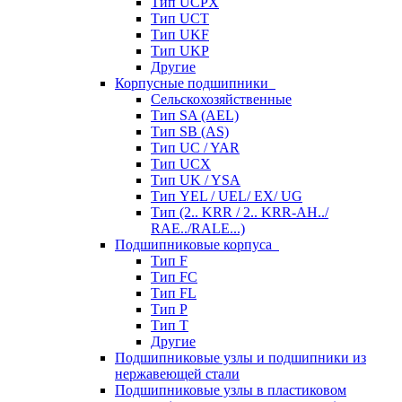
Тип UCPX
Тип UCT
Тип UKF
Тип UKP
Другие
Корпусные подшипники
Сельскохозяйственные
Тип SA (AEL)
Тип SB (AS)
Тип UC / YAR
Тип UCX
Тип UK / YSA
Тип YEL / UEL/ EX/ UG
Тип (2.. KRR / 2.. KRR-AH../
RAE../RALE...)
Подшипниковые корпуса
Тип F
Тип FC
Тип FL
Тип P
Тип T
Другие
Подшипниковые узлы и подшипники из
нержавеющей стали
Подшипниковые узлы в пластиковом