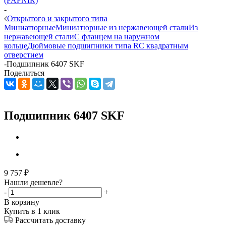
(FAFNIR)
-
Открытого и закрытого типа
Миниатюрные
Миниатюрные из нержавеющей стали
Из
нержавеющей стали
С фланцем на наружном
кольце
Дюймовые подшипники типа R
С квадратным
отверстием
-
Подшипник 6407 SKF
Поделиться
Подшипник 6407 SKF
9 757
₽
Нашли дешевле?
-
+
В корзину
Купить в 1 клик
Рассчитать доставку