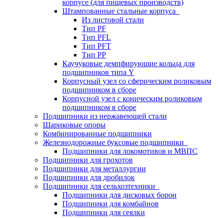
корпусе (для пищевых производств)
Штампованные стальные корпуса
Из листовой стали
Тип PF
Тип PFL
Тип PFT
Тип PP
Каучуковые демпфирующие кольца для
подшипников типа Y
Корпусный узел со сферическим роликовым
подшипником в сборе
Корпусной узел с коническим роликовым
подшипником в сборе
Подшипники из нержавеющей стали
Шариковые опоры
Комбинированные подшипники
Железнодорожные буксовые подшипники
Подшипники для локомотивов и МВПС
Подшипники для грохотов
Подшипники для металлургии
Подшипники для дробилок
Подшипники для сельхозтехники
Подшипники для дисковых борон
Подшипники для комбайнов
Подшипники для сеялки