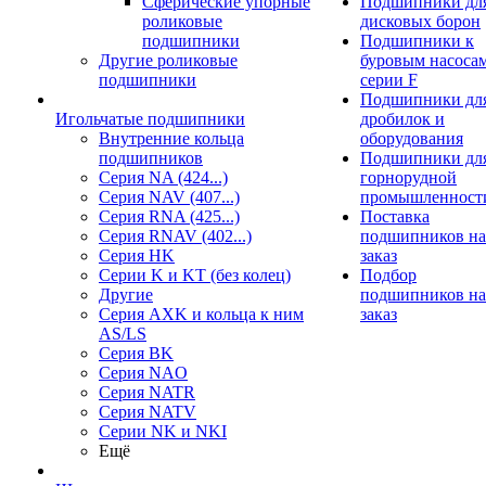
Сферические упорные
Подшипники дл
роликовые
дисковых борон
подшипники
Подшипники к
Другие роликовые
буровым насоса
подшипники
серии F
Подшипники дл
Игольчатые подшипники
дробилок и
Внутренние кольца
оборудования
подшипников
Подшипники дл
Серия NA (424...)
горнорудной
Серия NAV (407...)
промышленност
Серия RNA (425...)
Поставка
Серия RNAV (402...)
подшипников на
Серия HK
заказ
Серии K и KT (без колец)
Подбор
Другие
подшипников на
Серия AXK и кольца к ним
заказ
AS/LS
Серия BK
Серия NAO
Серия NATR
Серия NATV
Серии NK и NKI
Ещё