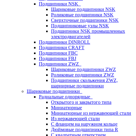
Подшипники NSK
Шариковые подшипники NSK
Роликовые подшипники NSK
Сверхточные подшипники NSK
Подшипниковые узлы NSK
Подшипники NSK промышленных
электродвигателей
Подшипники DINROLL
Подшипники CRAFT
Подшипники FBC
Подшипники FBJ
Подшипники ZWZ
Шариковые подшипники ZWZ
Роликовые подшипники ZWZ
Подшипники скольжения ZWZ,
шарнирные подшипники
Шариковые подшипники
Радиальные однорядные
Открытого и закрытого типа
Миниатюрные
Миниатюрные из нержавеющей стали
Из нержавеющей стали
С фланцем на наружном кольце
Дюймовые подшипники типа R
С квадратным отверстием