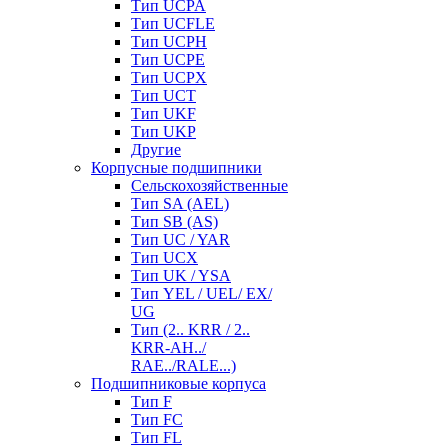
Тип UCPA
Тип UCFLE
Тип UCPH
Тип UCPE
Тип UCPX
Тип UCT
Тип UKF
Тип UKP
Другие
Корпусные подшипники
Сельскохозяйственные
Тип SA (AEL)
Тип SB (AS)
Тип UC / YAR
Тип UCX
Тип UK / YSA
Тип YEL / UEL/ EX/
UG
Тип (2.. KRR / 2..
KRR-AH../
RAE../RALE...)
Подшипниковые корпуса
Тип F
Тип FC
Тип FL