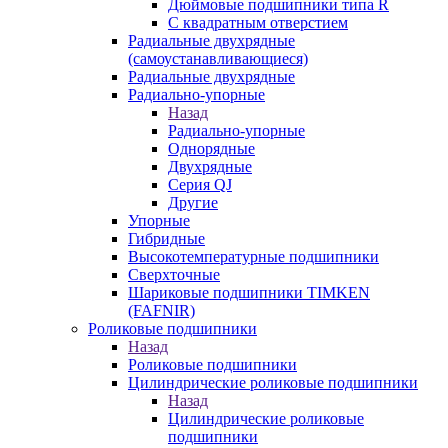
Дюймовые подшипники типа R
С квадратным отверстием
Радиальные двухрядные
(самоустанавливающиеся)
Радиальные двухрядные
Радиально-упорные
Назад
Радиально-упорные
Однорядные
Двухрядные
Серия QJ
Другие
Упорные
Гибридные
Высокотемпературные подшипники
Сверхточные
Шариковые подшипники TIMKEN
(FAFNIR)
Роликовые подшипники
Назад
Роликовые подшипники
Цилиндрические роликовые подшипники
Назад
Цилиндрические роликовые
подшипники