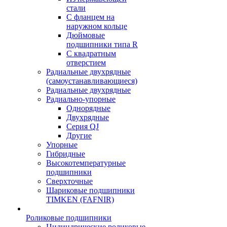
стали
С фланцем на
наружном кольце
Дюймовые
подшипники типа R
С квадратным
отверстием
Радиальные двухрядные
(самоустанавливающиеся)
Радиальные двухрядные
Радиально-упорные
Однорядные
Двухрядные
Серия QJ
Другие
Упорные
Гибридные
Высокотемпературные
подшипники
Сверхточные
Шариковые подшипники
TIMKEN (FAFNIR)
Роликовые подшипники
Цилиндрические роликовые