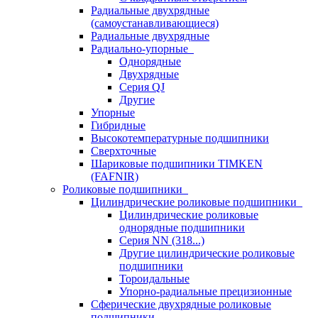
Радиальные двухрядные
(самоустанавливающиеся)
Радиальные двухрядные
Радиально-упорные
Однорядные
Двухрядные
Серия QJ
Другие
Упорные
Гибридные
Высокотемпературные подшипники
Сверхточные
Шариковые подшипники TIMKEN
(FAFNIR)
Роликовые подшипники
Цилиндрические роликовые подшипники
Цилиндрические роликовые
однорядные подшипники
Серия NN (318...)
Другие цилиндрические роликовые
подшипники
Тороидальные
Упорно-радиальные прецизионные
Сферические двухрядные роликовые
подшипники