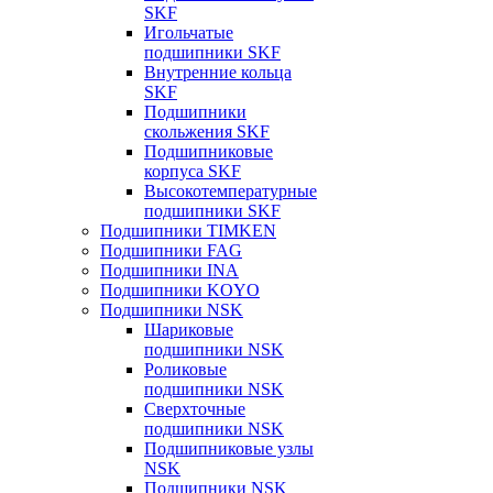
SKF
Игольчатые
подшипники SKF
Внутренние кольца
SKF
Подшипники
скольжения SKF
Подшипниковые
корпуса SKF
Высокотемпературные
подшипники SKF
Подшипники TIMKEN
Подшипники FAG
Подшипники INA
Подшипники KOYO
Подшипники NSK
Шариковые
подшипники NSK
Роликовые
подшипники NSK
Сверхточные
подшипники NSK
Подшипниковые узлы
NSK
Подшипники NSK