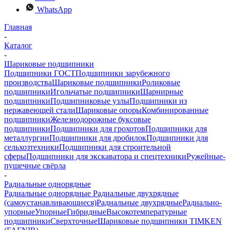
WhatsApp
Главная
-
Каталог
-
Шариковые подшипники
Подшипники ГОСТ
Подшипники зарубежного
производства
Шариковые подшипники
Роликовые
подшипники
Игольчатые подшипники
Шарнирные
подшипники
Подшипниковые узлы
Подшипники из
нержавеющей стали
Шариковые опоры
Комбинированные
подшипники
Железнодорожные буксовые
подшипники
Подшипники для грохотов
Подшипники для
металлургии
Подшипники для дробилок
Подшипники для
сельхозтехники
Подшипники для строительной
сферы
Подшипники для экскаватора и спецтехники
Ружейные-
пушечные свёрла
-
Радиальные однорядные
Радиальные однорядные
Радиальные двухрядные
(самоустанавливающиеся)
Радиальные двухрядные
Радиально-
упорные
Упорные
Гибридные
Высокотемпературные
подшипники
Сверхточные
Шариковые подшипники TIMKEN