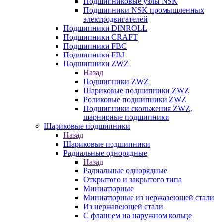
Подшипниковые узлы NSK
Подшипники NSK промышленных
электродвигателей
Подшипники DINROLL
Подшипники CRAFT
Подшипники FBC
Подшипники FBJ
Подшипники ZWZ
Назад
Подшипники ZWZ
Шариковые подшипники ZWZ
Роликовые подшипники ZWZ
Подшипники скольжения ZWZ,
шарнирные подшипники
Шариковые подшипники
Назад
Шариковые подшипники
Радиальные однорядные
Назад
Радиальные однорядные
Открытого и закрытого типа
Миниатюрные
Миниатюрные из нержавеющей стали
Из нержавеющей стали
С фланцем на наружном кольце