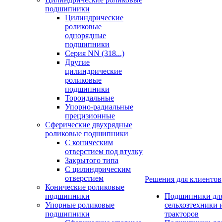
подшипники
Цилиндрические
роликовые
однорядные
подшипники
Серия NN (318...)
Другие
цилиндрические
роликовые
подшипники
Тороидальные
Упорно-радиальные
прецизионные
Сферические двухрядные
роликовые подшипники
С коническим
отверстием под втулку
Закрытого типа
С цилиндрическим
отверстием
Решения для клиентов
Конические роликовые
подшипники
Подшипники дл
Упорные роликовые
сельхозтехники 
подшипники
тракторов