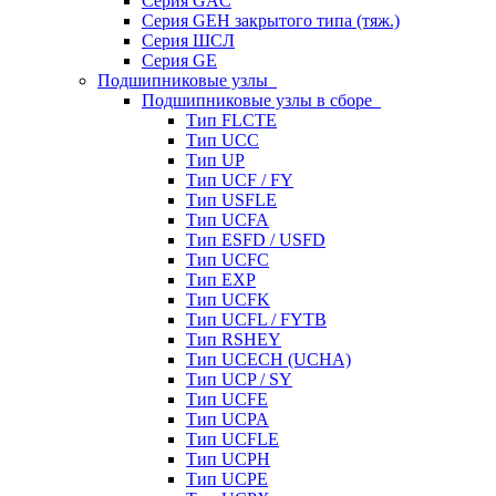
Серия GAC
Серия GEH закрытого типа (тяж.)
Серия ШСЛ
Серия GE
Подшипниковые узлы
Подшипниковые узлы в сборе
Тип FLCTE
Тип UCC
Тип UP
Тип UCF / FY
Тип USFLE
Тип UCFA
Тип ESFD / USFD
Тип UCFC
Тип EXP
Тип UCFK
Тип UCFL / FYTB
Тип RSHEY
Тип UCECH (UCHA)
Тип UCP / SY
Тип UCFE
Тип UCPA
Тип UCFLE
Тип UCPH
Тип UCPE