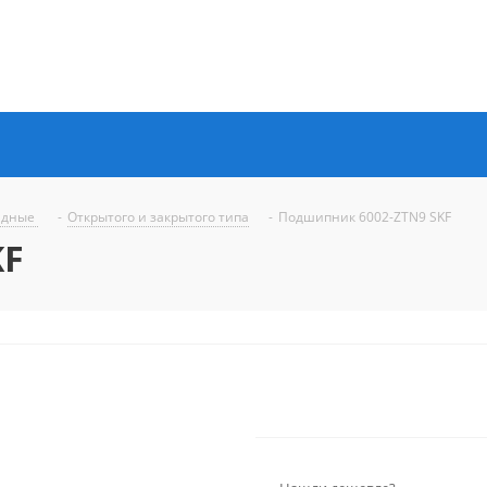
ядные
-
Открытого и закрытого типа
-
Подшипник 6002-ZTN9 SKF
KF