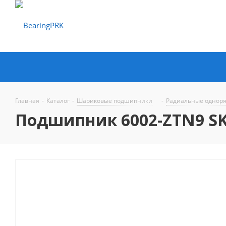
Главная
-
Каталог
-
Шариковые подшипники
-
Радиальные однор
Подшипник 6002-ZTN9 S