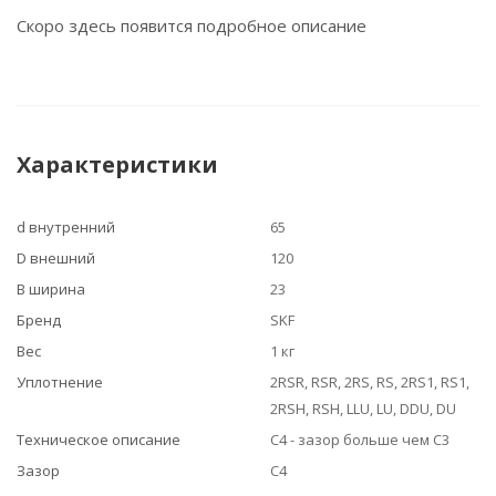
Скоро здесь появится подробное описание
Характеристики
d внутренний
65
D внешний
120
B ширина
23
Бренд
SKF
Вес
1 кг
Уплотнение
2RSR, RSR, 2RS, RS, 2RS1, RS1,
2RSH, RSH, LLU, LU, DDU, DU
Техническое описание
C4 - зазор больше чем C3
Зазор
C4