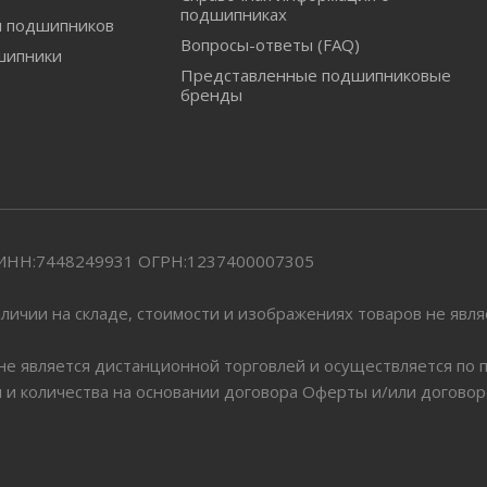
подшипниках
и подшипников
Вопросы-ответы (FAQ)
шипники
Представленные подшипниковые
бренды
" ИНН:7448249931 ОГРН:1237400007305
личии на складе, стоимости и изображениях товаров не явл
 не является дистанционной торговлей и осуществляется по
я и количества на основании договора Оферты и/или догово