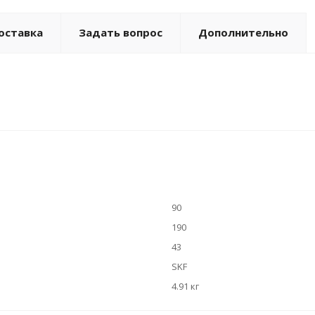
оставка
Задать вопрос
Дополнительно
90
190
43
SKF
4.91 кг