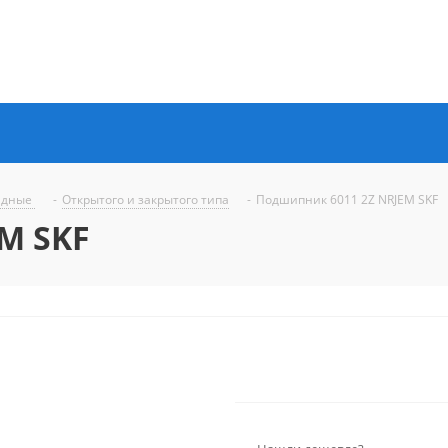
ядные
-
Открытого и закрытого типа
-
Подшипник 6011 2Z NRJEM SKF
M SKF