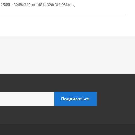
56\2565b43068a342bdbd81b928c9f4f95f.png