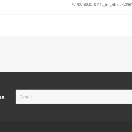
\\192.168.0.101\1c_img\iblock\2
ых