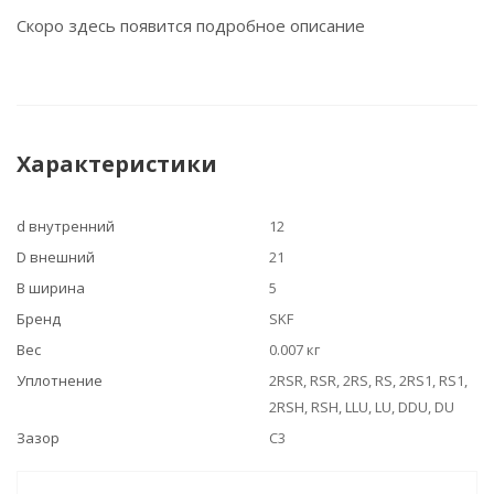
Скоро здесь появится подробное описание
Характеристики
d внутренний
12
D внешний
21
B ширина
5
Бренд
SKF
Вес
0.007 кг
Уплотнение
2RSR, RSR, 2RS, RS, 2RS1, RS1,
2RSH, RSH, LLU, LU, DDU, DU
Зазор
C3