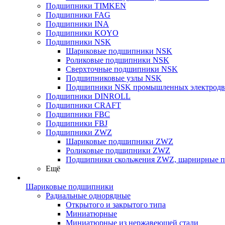
Подшипники TIMKEN
Подшипники FAG
Подшипники INA
Подшипники KOYO
Подшипники NSK
Шариковые подшипники NSK
Роликовые подшипники NSK
Сверхточные подшипники NSK
Подшипниковые узлы NSK
Подшипники NSK промышленных электродв
Подшипники DINROLL
Подшипники CRAFT
Подшипники FBC
Подшипники FBJ
Подшипники ZWZ
Шариковые подшипники ZWZ
Роликовые подшипники ZWZ
Подшипники скольжения ZWZ, шарнирные 
Ещё
Шариковые подшипники
Радиальные однорядные
Открытого и закрытого типа
Миниатюрные
Миниатюрные из нержавеющей стали