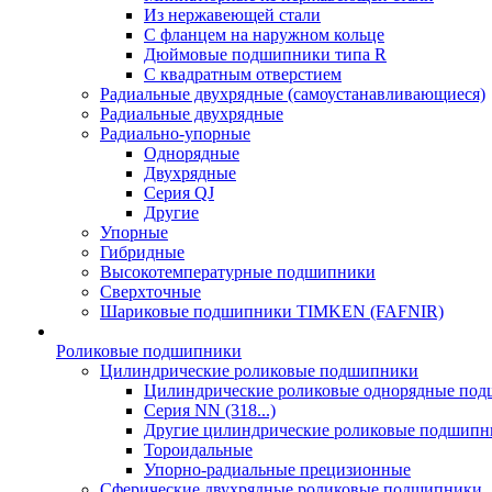
Из нержавеющей стали
С фланцем на наружном кольце
Дюймовые подшипники типа R
С квадратным отверстием
Радиальные двухрядные (самоустанавливающиеся)
Радиальные двухрядные
Радиально-упорные
Однорядные
Двухрядные
Серия QJ
Другие
Упорные
Гибридные
Высокотемпературные подшипники
Сверхточные
Шариковые подшипники TIMKEN (FAFNIR)
Роликовые подшипники
Цилиндрические роликовые подшипники
Цилиндрические роликовые однорядные по
Серия NN (318...)
Другие цилиндрические роликовые подшипн
Тороидальные
Упорно-радиальные прецизионные
Сферические двухрядные роликовые подшипники