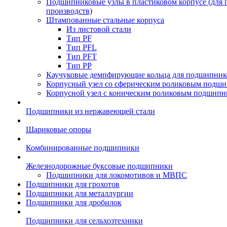
Подшипниковые узлы в пластиковом корпусе (для
производств)
Штампованные стальные корпуса
Из листовой стали
Тип PF
Тип PFL
Тип PFT
Тип PP
Каучуковые демпфирующие кольца для подшипник
Корпусный узел со сферическим роликовым подши
Корпусной узел с коническим роликовым подшипн
Подшипники из нержавеющей стали
Шариковые опоры
Комбинированные подшипники
Железнодорожные буксовые подшипники
Подшипники для локомотивов и МВПС
Подшипники для грохотов
Подшипники для металлургии
Подшипники для дробилок
Подшипники для сельхозтехники