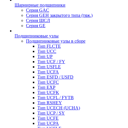
Шарнирные подшипники
Серия GAC
Серия GEH закрытого типа (тяж.)
Серия ШСЛ
Серия GE
Подшипниковые узлы
Подшипниковые узлы в сборе
Тип FLCTE
Тип UCC
Тип UP
Тип UCF / FY
Тип USFLE
Тип UCFA
Тип ESFD / USFD
Тип UCFC
Тип EXP
Тип UCFK
Тип UCFL / FYTB
Тип RSHEY
Тип UCECH (UCHA)
Тип UCP / SY
Тип UCFE
Тип UCPA