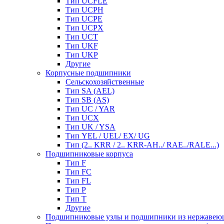
Тип UCFLE
Тип UCPH
Тип UCPE
Тип UCPX
Тип UCT
Тип UKF
Тип UKP
Другие
Корпусные подшипники
Сельскохозяйственные
Тип SA (AEL)
Тип SB (AS)
Тип UC / YAR
Тип UCX
Тип UK / YSA
Тип YEL / UEL/ EX/ UG
Тип (2.. KRR / 2.. KRR-AH../ RAE../RALE...)
Подшипниковые корпуса
Тип F
Тип FC
Тип FL
Тип P
Тип T
Другие
Подшипниковые узлы и подшипники из нержавею