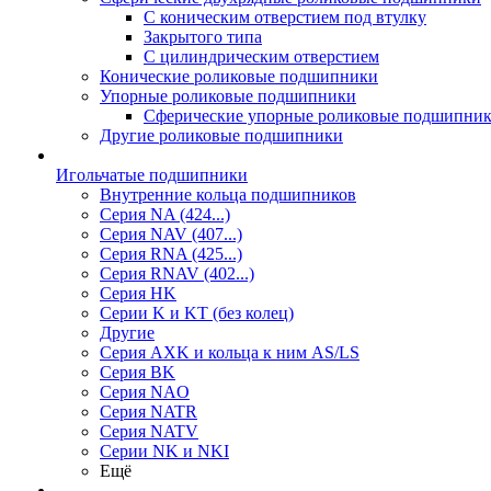
С коническим отверстием под втулку
Закрытого типа
С цилиндрическим отверстием
Конические роликовые подшипники
Упорные роликовые подшипники
Сферические упорные роликовые подшипни
Другие роликовые подшипники
Игольчатые подшипники
Внутренние кольца подшипников
Серия NA (424...)
Серия NAV (407...)
Серия RNA (425...)
Серия RNAV (402...)
Серия HK
Серии K и KT (без колец)
Другие
Серия AXK и кольца к ним AS/LS
Серия BK
Серия NAO
Серия NATR
Серия NATV
Серии NK и NKI
Ещё