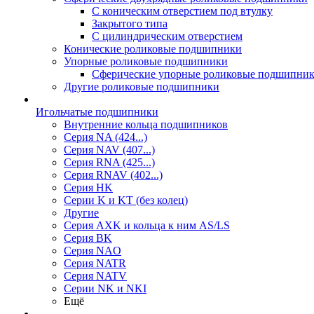
С коническим отверстием под втулку
Закрытого типа
С цилиндрическим отверстием
Конические роликовые подшипники
Упорные роликовые подшипники
Сферические упорные роликовые подшипни
Другие роликовые подшипники
Игольчатые подшипники
Внутренние кольца подшипников
Серия NA (424...)
Серия NAV (407...)
Серия RNA (425...)
Серия RNAV (402...)
Серия HK
Серии K и KT (без колец)
Другие
Серия AXK и кольца к ним AS/LS
Серия BK
Серия NAO
Серия NATR
Серия NATV
Серии NK и NKI
Ещё