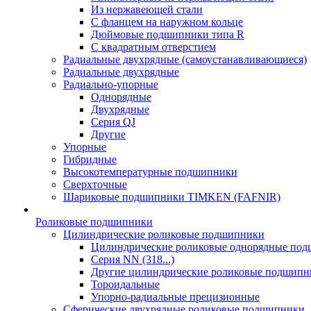
Из нержавеющей стали
С фланцем на наружном кольце
Дюймовые подшипники типа R
С квадратным отверстием
Радиальные двухрядные (самоустанавливающиеся)
Радиальные двухрядные
Радиально-упорные
Однорядные
Двухрядные
Серия QJ
Другие
Упорные
Гибридные
Высокотемпературные подшипники
Сверхточные
Шариковые подшипники TIMKEN (FAFNIR)
Роликовые подшипники
Цилиндрические роликовые подшипники
Цилиндрические роликовые однорядные по
Серия NN (318...)
Другие цилиндрические роликовые подшипн
Тороидальные
Упорно-радиальные прецизионные
Сферические двухрядные роликовые подшипники