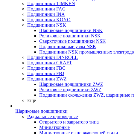
Подшипники TIMKEN
Подшипники FAG
Подшипники INA
Подшипники KOYO
Подшипники NSK
Шариковые подшипники NSK
Роликовые подшипники NSK
Сверхточные подшипники NSK
Подшипниковые узлы NSK
Подшипники NSK промышленных электродв
Подшипники DINROLL
Подшипники CRAFT
Подшипники FBC
Подшипники FBJ
Подшипники ZWZ
Шариковые подшипники ZWZ
Роликовые подшипники ZWZ
Подшипники скольжения ZWZ, шарнирные 
Ещё
Шариковые подшипники
Радиальные однорядные
Открытого и закрытого типа
Миниатюрные
Миниатюрные из нержавеющей стали