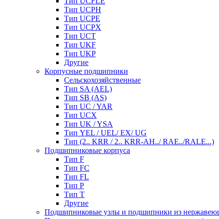
Тип UCFLE
Тип UCPH
Тип UCPE
Тип UCPX
Тип UCT
Тип UKF
Тип UKP
Другие
Корпусные подшипники
Сельскохозяйственные
Тип SA (AEL)
Тип SB (AS)
Тип UC / YAR
Тип UCX
Тип UK / YSA
Тип YEL / UEL/ EX/ UG
Тип (2.. KRR / 2.. KRR-AH../ RAE../RALE...)
Подшипниковые корпуса
Тип F
Тип FC
Тип FL
Тип P
Тип T
Другие
Подшипниковые узлы и подшипники из нержавею