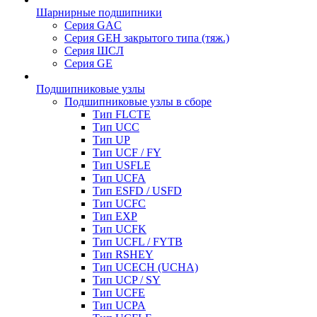
Шарнирные подшипники
Серия GAC
Серия GEH закрытого типа (тяж.)
Серия ШСЛ
Серия GE
Подшипниковые узлы
Подшипниковые узлы в сборе
Тип FLCTE
Тип UCC
Тип UP
Тип UCF / FY
Тип USFLE
Тип UCFA
Тип ESFD / USFD
Тип UCFC
Тип EXP
Тип UCFK
Тип UCFL / FYTB
Тип RSHEY
Тип UCECH (UCHA)
Тип UCP / SY
Тип UCFE
Тип UCPA