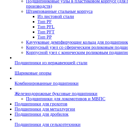
Подшипниковые узлы в пластиковом корпусе (для
производств)
Штампованные стальные корпуса
Из листовой стали
Тип PF
Тип PFL
Тип PFT
Тип PP
Каучуковые демпфирующие кольца для подшипник
Корпусный узел со сферическим роликовым подши
Корпусной узел с коническим роликовым подшипн
Подшипники из нержавеющей стали
Шариковые опоры
Комбинированные подшипники
Железнодорожные буксовые подшипники
Подшипники для локомотивов и МВПС
Подшипники для грохотов
Подшипники для металлургии
Подшипники для дробилок
Подшипники для сельхозтехники