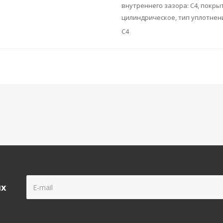
внутреннего зазора: C4, покрыт
цилиндрическое, тип уплотнени
C4
ых