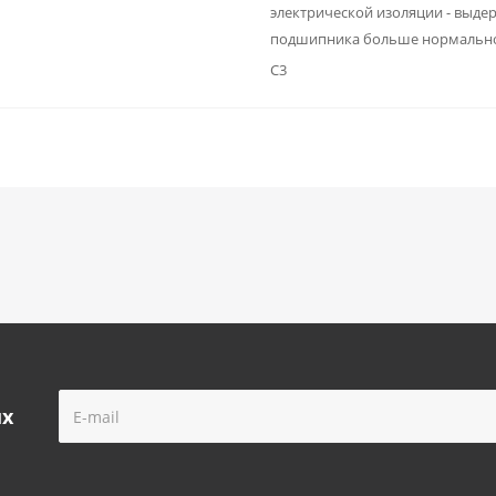
электрической изоляции - выде
подшипника больше нормально
C3
ых