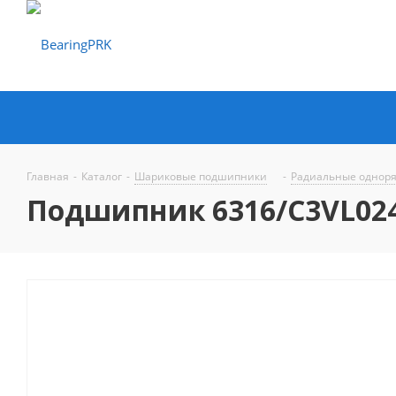
Главная
-
Каталог
-
Шариковые подшипники
-
Радиальные однор
Подшипник 6316/C3VL024