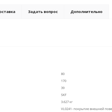
оставка
Задать вопрос
Дополнительно
80
170
39
SKF
3.627 кг
VL0241- покрытие внешней пов