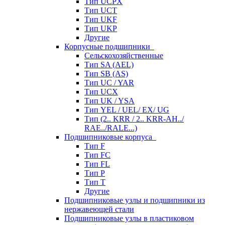
Тип UCPX
Тип UCT
Тип UKF
Тип UKP
Другие
Корпусные подшипники
Сельскохозяйственные
Тип SA (AEL)
Тип SB (AS)
Тип UC / YAR
Тип UCX
Тип UK / YSA
Тип YEL / UEL/ EX/ UG
Тип (2.. KRR / 2.. KRR-AH../
RAE../RALE...)
Подшипниковые корпуса
Тип F
Тип FC
Тип FL
Тип P
Тип T
Другие
Подшипниковые узлы и подшипники из
нержавеющей стали
Подшипниковые узлы в пластиковом