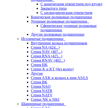
С коническим отверстием под втулку
Закрытого типа
С цилиндрическим отверстием
Конические роликовые подшипники
Упорные роликовые подшипники
Сферические упорные роликовые
подшипники
Другие роликовые подшипники
Игольчатые подшипники
Внутренние кольца подшипников
Серия NA (424...)
Серия NAV (407...)
Серия RNA (425...)
Серия RNAV (402...)
Серия HK
Серии K и KT (без колец)
Другие
Серия AXK и кольца к ним AS/LS
Серия BK
Серия NAO
Серия NATR
Серия NATV
Серии NK и NKI
Шарнирные подшипники