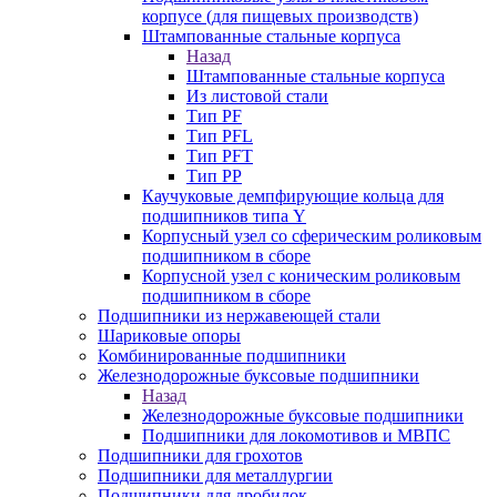
корпусе (для пищевых производств)
Штампованные стальные корпуса
Назад
Штампованные стальные корпуса
Из листовой стали
Тип PF
Тип PFL
Тип PFT
Тип PP
Каучуковые демпфирующие кольца для
подшипников типа Y
Корпусный узел со сферическим роликовым
подшипником в сборе
Корпусной узел с коническим роликовым
подшипником в сборе
Подшипники из нержавеющей стали
Шариковые опоры
Комбинированные подшипники
Железнодорожные буксовые подшипники
Назад
Железнодорожные буксовые подшипники
Подшипники для локомотивов и МВПС
Подшипники для грохотов
Подшипники для металлургии
Подшипники для дробилок