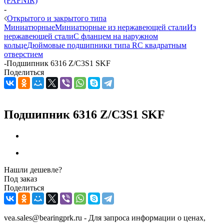
(FAFNIR)
-
Открытого и закрытого типа
Миниатюрные
Миниатюрные из нержавеющей стали
Из
нержавеющей стали
С фланцем на наружном
кольце
Дюймовые подшипники типа R
С квадратным
отверстием
-
Подшипник 6316 Z/C3S1 SKF
Поделиться
Подшипник 6316 Z/C3S1 SKF
Нашли дешевле?
Под заказ
Поделиться
vea.sales@bearingprk.ru - Для запроса информации о ценах,