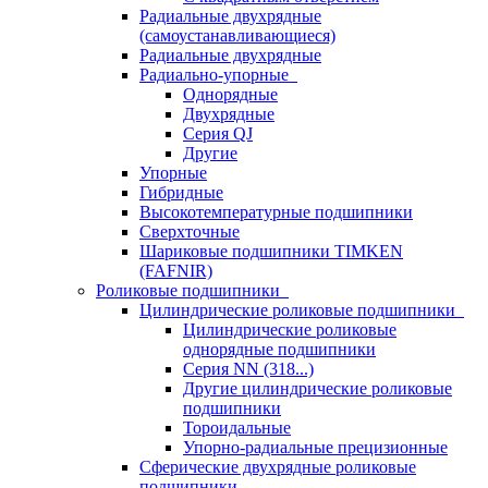
Радиальные двухрядные
(самоустанавливающиеся)
Радиальные двухрядные
Радиально-упорные
Однорядные
Двухрядные
Серия QJ
Другие
Упорные
Гибридные
Высокотемпературные подшипники
Сверхточные
Шариковые подшипники TIMKEN
(FAFNIR)
Роликовые подшипники
Цилиндрические роликовые подшипники
Цилиндрические роликовые
однорядные подшипники
Серия NN (318...)
Другие цилиндрические роликовые
подшипники
Тороидальные
Упорно-радиальные прецизионные
Сферические двухрядные роликовые
подшипники