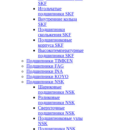
SKF
Игольчатые
подшипники SKF
Внутренние кольца
SKF
Подшипники
скольжения SKF
Подшипниковые
корпуса SKF
Высокотемпературные
подшипники SKF
Подшипники TIMKEN
Подшипники FAG
Подшипники INA
Подшипники KOYO
Подшипники NSK
Шариковые
подшипники NSK
Роликовые
подшипники NSK
Сверхточные
подшипники NSK
Подшипниковые узлы
NSK
Подшипники NSK