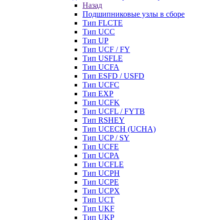
Назад
Подшипниковые узлы в сборе
Тип FLCTE
Тип UCC
Тип UP
Тип UCF / FY
Тип USFLE
Тип UCFA
Тип ESFD / USFD
Тип UCFC
Тип EXP
Тип UCFK
Тип UCFL / FYTB
Тип RSHEY
Тип UCECH (UCHA)
Тип UCP / SY
Тип UCFE
Тип UCPA
Тип UCFLE
Тип UCPH
Тип UCPE
Тип UCPX
Тип UCT
Тип UKF
Тип UKP