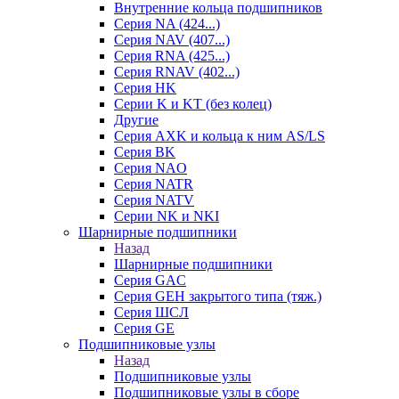
Внутренние кольца подшипников
Серия NA (424...)
Серия NAV (407...)
Серия RNA (425...)
Серия RNAV (402...)
Серия HK
Серии K и KT (без колец)
Другие
Серия AXK и кольца к ним AS/LS
Серия BK
Серия NAO
Серия NATR
Серия NATV
Серии NK и NKI
Шарнирные подшипники
Назад
Шарнирные подшипники
Серия GAC
Серия GEH закрытого типа (тяж.)
Серия ШСЛ
Серия GE
Подшипниковые узлы
Назад
Подшипниковые узлы
Подшипниковые узлы в сборе