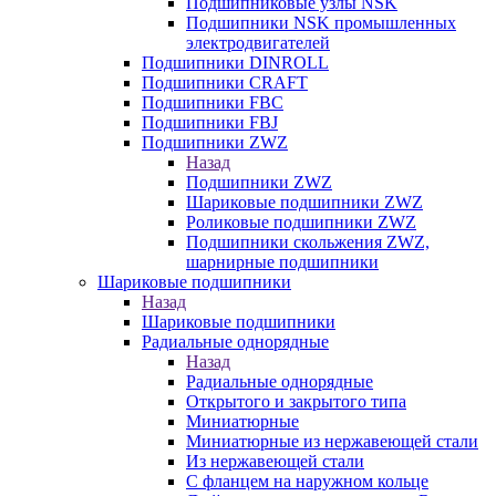
Подшипниковые узлы NSK
Подшипники NSK промышленных
электродвигателей
Подшипники DINROLL
Подшипники CRAFT
Подшипники FBC
Подшипники FBJ
Подшипники ZWZ
Назад
Подшипники ZWZ
Шариковые подшипники ZWZ
Роликовые подшипники ZWZ
Подшипники скольжения ZWZ,
шарнирные подшипники
Шариковые подшипники
Назад
Шариковые подшипники
Радиальные однорядные
Назад
Радиальные однорядные
Открытого и закрытого типа
Миниатюрные
Миниатюрные из нержавеющей стали
Из нержавеющей стали
С фланцем на наружном кольце