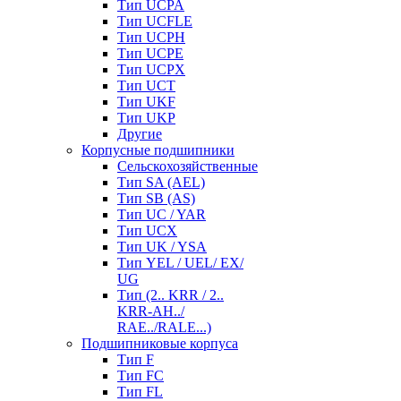
Тип UCPA
Тип UCFLE
Тип UCPH
Тип UCPE
Тип UCPX
Тип UCT
Тип UKF
Тип UKP
Другие
Корпусные подшипники
Сельскохозяйственные
Тип SA (AEL)
Тип SB (AS)
Тип UC / YAR
Тип UCX
Тип UK / YSA
Тип YEL / UEL/ EX/
UG
Тип (2.. KRR / 2..
KRR-AH../
RAE../RALE...)
Подшипниковые корпуса
Тип F
Тип FC
Тип FL