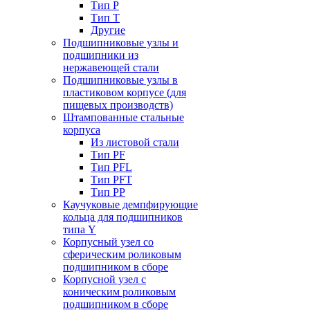
Тип P
Тип T
Другие
Подшипниковые узлы и
подшипники из
нержавеющей стали
Подшипниковые узлы в
пластиковом корпусе (для
пищевых производств)
Штампованные стальные
корпуса
Из листовой стали
Тип PF
Тип PFL
Тип PFT
Тип PP
Каучуковые демпфирующие
кольца для подшипников
типа Y
Корпусный узел со
сферическим роликовым
подшипником в сборе
Корпусной узел с
коническим роликовым
подшипником в сборе