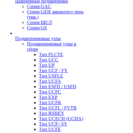
Шарнирные подшипники
Серия GAC
Серия GEH закрытого типа
(тяж.)
Серия ШСЛ
Серия GE
Подшипниковые узлы
Подшипниковые узлы в
сборе
Тип FLCTE
Тип UCC
Тип UP
Тип UCF / FY
Тип USFLE
Тип UCFA
Тип ESFD / USFD
Тип UCFC
Тип EXP
Тип UCFK
Тип UCFL / FYTB
Тип RSHEY
Тип UCECH (UCHA)
Тип UCP / SY
Тип UCFE