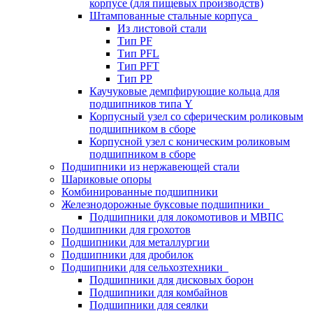
корпусе (для пищевых производств)
Штампованные стальные корпуса
Из листовой стали
Тип PF
Тип PFL
Тип PFT
Тип PP
Каучуковые демпфирующие кольца для
подшипников типа Y
Корпусный узел со сферическим роликовым
подшипником в сборе
Корпусной узел с коническим роликовым
подшипником в сборе
Подшипники из нержавеющей стали
Шариковые опоры
Комбинированные подшипники
Железнодорожные буксовые подшипники
Подшипники для локомотивов и МВПС
Подшипники для грохотов
Подшипники для металлургии
Подшипники для дробилок
Подшипники для сельхозтехники
Подшипники для дисковых борон
Подшипники для комбайнов
Подшипники для сеялки