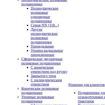
подшипники
Цилиндрические
роликовые
однорядные
подшипники
Серия NN (318...)
Другие
цилиндрические
роликовые
подшипники
Тороидальные
Упорно-радиальные
прецизионные
Сферические двухрядные
роликовые подшипники
С коническим
отверстием под втулку
Закрытого типа
С цилиндрическим
отверстием
Решения для клиентов
Конические роликовые
подшипники
Подшипники дл
Упорные роликовые
сельхозтехники 
подшипники
тракторов