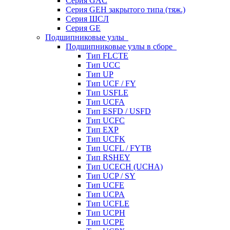
Серия GAC
Серия GEH закрытого типа (тяж.)
Серия ШСЛ
Серия GE
Подшипниковые узлы
Подшипниковые узлы в сборе
Тип FLCTE
Тип UCC
Тип UP
Тип UCF / FY
Тип USFLE
Тип UCFA
Тип ESFD / USFD
Тип UCFC
Тип EXP
Тип UCFK
Тип UCFL / FYTB
Тип RSHEY
Тип UCECH (UCHA)
Тип UCP / SY
Тип UCFE
Тип UCPA
Тип UCFLE
Тип UCPH
Тип UCPE