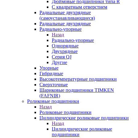
Дюймовые подшипники типа R
С квадратным отверстием
Радиальные двухрядные
(самоустанавливающиеся)
Радиальные двухрядные
Радиально-упорные
Назад
Радиально-упорные
Однорядные
Двухрядные
Серия QJ
Другие
Упорные
Гибридные
Высокотемпературные подшипники
Сверхточные
Шариковые подшипники TIMKEN
(FAFNIR)
Роликовые подшипники
Назад
Роликовые подшипники
Цилиндрические роликовые подшипники
Назад
Цилиндрические роликовые
подшипники