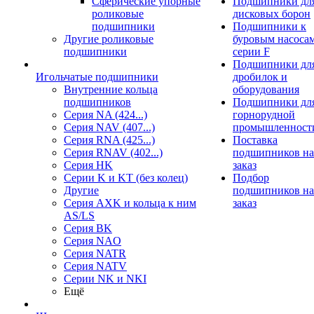
Сферические упорные
Подшипники дл
роликовые
дисковых борон
подшипники
Подшипники к
Другие роликовые
буровым насоса
подшипники
серии F
Подшипники дл
Игольчатые подшипники
дробилок и
Внутренние кольца
оборудования
подшипников
Подшипники дл
Серия NA (424...)
горнорудной
Серия NAV (407...)
промышленност
Серия RNA (425...)
Поставка
Серия RNAV (402...)
подшипников на
Серия HK
заказ
Серии K и KT (без колец)
Подбор
Другие
подшипников на
Серия AXK и кольца к ним
заказ
AS/LS
Серия BK
Серия NAO
Серия NATR
Серия NATV
Серии NK и NKI
Ещё