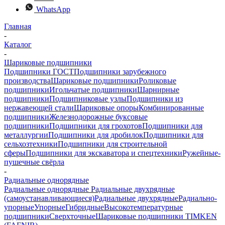
WhatsApp
Главная
-
Каталог
-
Шариковые подшипники
Подшипники ГОСТ
Подшипники зарубежного
производства
Шариковые подшипники
Роликовые
подшипники
Игольчатые подшипники
Шарнирные
подшипники
Подшипниковые узлы
Подшипники из
нержавеющей стали
Шариковые опоры
Комбинированные
подшипники
Железнодорожные буксовые
подшипники
Подшипники для грохотов
Подшипники для
металлургии
Подшипники для дробилок
Подшипники для
сельхозтехники
Подшипники для строительной
сферы
Подшипники для экскаватора и спецтехники
Ружейные-
пушечные свёрла
-
Радиальные однорядные
Радиальные однорядные
Радиальные двухрядные
(самоустанавливающиеся)
Радиальные двухрядные
Радиально-
упорные
Упорные
Гибридные
Высокотемпературные
подшипники
Сверхточные
Шариковые подшипники TIMKEN