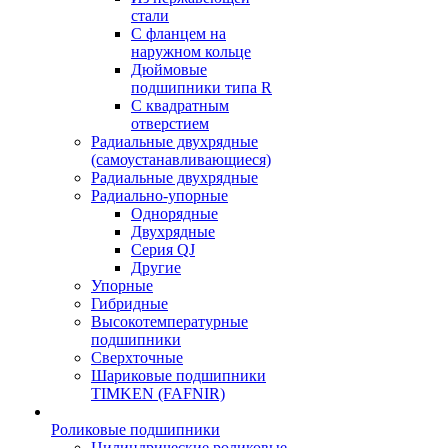
стали
С фланцем на
наружном кольце
Дюймовые
подшипники типа R
С квадратным
отверстием
Радиальные двухрядные
(самоустанавливающиеся)
Радиальные двухрядные
Радиально-упорные
Однорядные
Двухрядные
Серия QJ
Другие
Упорные
Гибридные
Высокотемпературные
подшипники
Сверхточные
Шариковые подшипники
TIMKEN (FAFNIR)
Роликовые подшипники
Цилиндрические роликовые