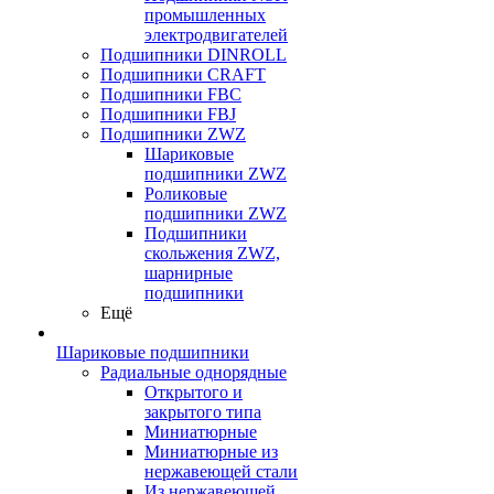
промышленных
электродвигателей
Подшипники DINROLL
Подшипники CRAFT
Подшипники FBC
Подшипники FBJ
Подшипники ZWZ
Шариковые
подшипники ZWZ
Роликовые
подшипники ZWZ
Подшипники
скольжения ZWZ,
шарнирные
подшипники
Ещё
Шариковые подшипники
Радиальные однорядные
Открытого и
закрытого типа
Миниатюрные
Миниатюрные из
нержавеющей стали
Из нержавеющей