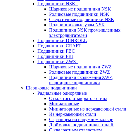
Подшипники NSK
Шариковые подшипники NSK
Роликовые подшипники NSK
Сверхточные подшипники NSK
Подшипниковые узлы NSK
Подшипники NSK промышленных
электродвигателей
Подшипники DINROLL
Подшипники CRAFT
Подшипники FBC
Подшипники FBJ
Подшипники ZWZ
Шариковые подшипники ZWZ
Роликовые подшипники ZWZ
Подшипники скольжения ZWZ,
шарнирные подшипники
Шариковые подшипники
Радиальные однорядные
Открытого и закрытого типа
Миниатюрные
Миниатюрные из нержавеющей стали
Из нержавеющей стали
С фланцем на наружном кольце
Дюймовые подшипники типа R
С квадратным отверстием