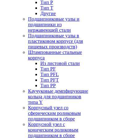
Тип P
Тип T
Другие
Подшипниковые узлы и
подшипники из
нержавеющей стали
Подшипниковые узлы в
пластиковом корпусе (для
пищевых производств)
Штампованные стальные
корпуса
Из листовой стали
Тип PF
Тип PFL
Тип PFT
Тип PP
Каучуковые демпфирующие
кольца для подшипников
типа Y
Корпусный узел со
сферическим роликовым
подшипником в сборе
Корпусной узел с
коническим роликовым
подшипником в сборе