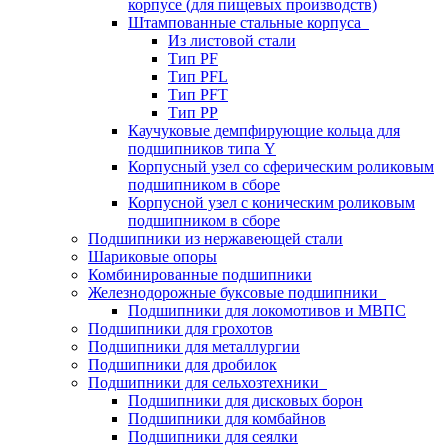
корпусе (для пищевых производств)
Штампованные стальные корпуса
Из листовой стали
Тип PF
Тип PFL
Тип PFT
Тип PP
Каучуковые демпфирующие кольца для
подшипников типа Y
Корпусный узел со сферическим роликовым
подшипником в сборе
Корпусной узел с коническим роликовым
подшипником в сборе
Подшипники из нержавеющей стали
Шариковые опоры
Комбинированные подшипники
Железнодорожные буксовые подшипники
Подшипники для локомотивов и МВПС
Подшипники для грохотов
Подшипники для металлургии
Подшипники для дробилок
Подшипники для сельхозтехники
Подшипники для дисковых борон
Подшипники для комбайнов
Подшипники для сеялки