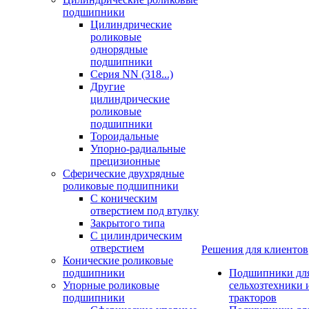
подшипники
Цилиндрические
роликовые
однорядные
подшипники
Серия NN (318...)
Другие
цилиндрические
роликовые
подшипники
Тороидальные
Упорно-радиальные
прецизионные
Сферические двухрядные
роликовые подшипники
С коническим
отверстием под втулку
Закрытого типа
С цилиндрическим
отверстием
Решения для клиентов
Конические роликовые
подшипники
Подшипники дл
Упорные роликовые
сельхозтехники 
подшипники
тракторов