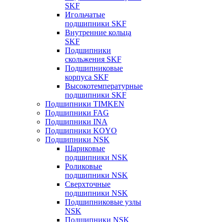
SKF
Игольчатые
подшипники SKF
Внутренние кольца
SKF
Подшипники
скольжения SKF
Подшипниковые
корпуса SKF
Высокотемпературные
подшипники SKF
Подшипники TIMKEN
Подшипники FAG
Подшипники INA
Подшипники KOYO
Подшипники NSK
Шариковые
подшипники NSK
Роликовые
подшипники NSK
Сверхточные
подшипники NSK
Подшипниковые узлы
NSK
Подшипники NSK