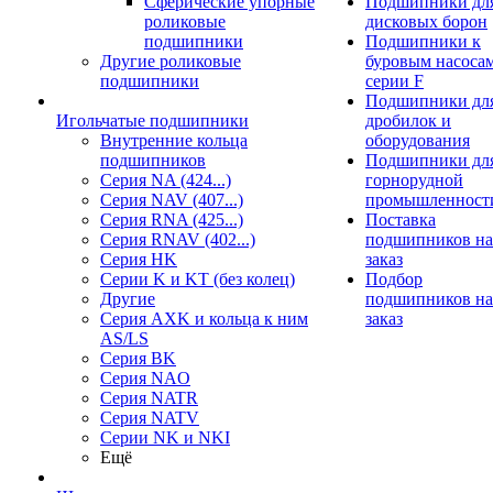
Сферические упорные
Подшипники дл
роликовые
дисковых борон
подшипники
Подшипники к
Другие роликовые
буровым насоса
подшипники
серии F
Подшипники дл
Игольчатые подшипники
дробилок и
Внутренние кольца
оборудования
подшипников
Подшипники дл
Серия NA (424...)
горнорудной
Серия NAV (407...)
промышленност
Серия RNA (425...)
Поставка
Серия RNAV (402...)
подшипников на
Серия HK
заказ
Серии K и KT (без колец)
Подбор
Другие
подшипников на
Серия AXK и кольца к ним
заказ
AS/LS
Серия BK
Серия NAO
Серия NATR
Серия NATV
Серии NK и NKI
Ещё