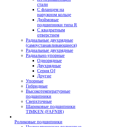
стали
С фланцем на
наружном кольце
Дюймовые
подшипники типа R
С квадратным
отверстием
Радиальные двухрядные
(самоустанавливающиеся)
Радиальные двухрядные
Радиально-упорные
Однорядные
Двухрядные
Серия QJ
Другие
Упорные
Гибридные
Высокотемпературные
подшипники
Сверхточные
Шариковые подшипники
TIMKEN (FAFNIR)
Роликовые подшипники
Цилиндрические роликовые