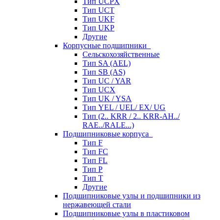
Тип UCPX
Тип UCT
Тип UKF
Тип UKP
Другие
Корпусные подшипники
Сельскохозяйственные
Тип SA (AEL)
Тип SB (AS)
Тип UC / YAR
Тип UCX
Тип UK / YSA
Тип YEL / UEL/ EX/ UG
Тип (2.. KRR / 2.. KRR-AH../
RAE../RALE...)
Подшипниковые корпуса
Тип F
Тип FC
Тип FL
Тип P
Тип T
Другие
Подшипниковые узлы и подшипники из
нержавеющей стали
Подшипниковые узлы в пластиковом