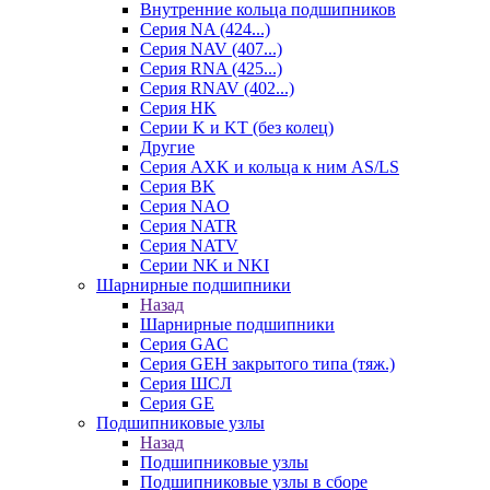
Внутренние кольца подшипников
Серия NA (424...)
Серия NAV (407...)
Серия RNA (425...)
Серия RNAV (402...)
Серия HK
Серии K и KT (без колец)
Другие
Серия AXK и кольца к ним AS/LS
Серия BK
Серия NAO
Серия NATR
Серия NATV
Серии NK и NKI
Шарнирные подшипники
Назад
Шарнирные подшипники
Серия GAC
Серия GEH закрытого типа (тяж.)
Серия ШСЛ
Серия GE
Подшипниковые узлы
Назад
Подшипниковые узлы
Подшипниковые узлы в сборе