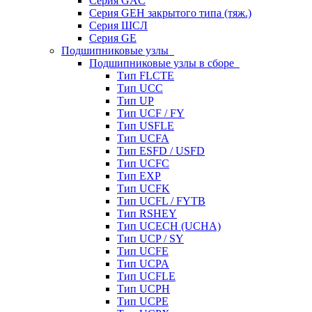
Серия GAC
Серия GEH закрытого типа (тяж.)
Серия ШСЛ
Серия GE
Подшипниковые узлы
Подшипниковые узлы в сборе
Тип FLCTE
Тип UCC
Тип UP
Тип UCF / FY
Тип USFLE
Тип UCFA
Тип ESFD / USFD
Тип UCFC
Тип EXP
Тип UCFK
Тип UCFL / FYTB
Тип RSHEY
Тип UCECH (UCHA)
Тип UCP / SY
Тип UCFE
Тип UCPA
Тип UCFLE
Тип UCPH
Тип UCPE