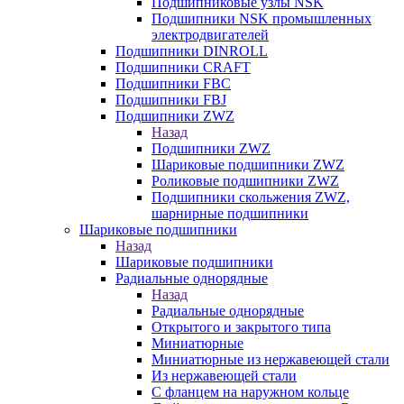
Подшипниковые узлы NSK
Подшипники NSK промышленных
электродвигателей
Подшипники DINROLL
Подшипники CRAFT
Подшипники FBC
Подшипники FBJ
Подшипники ZWZ
Назад
Подшипники ZWZ
Шариковые подшипники ZWZ
Роликовые подшипники ZWZ
Подшипники скольжения ZWZ,
шарнирные подшипники
Шариковые подшипники
Назад
Шариковые подшипники
Радиальные однорядные
Назад
Радиальные однорядные
Открытого и закрытого типа
Миниатюрные
Миниатюрные из нержавеющей стали
Из нержавеющей стали
С фланцем на наружном кольце