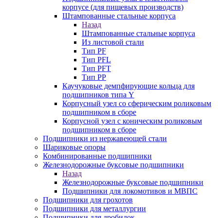
корпусе (для пищевых производств)
Штампованные стальные корпуса
Назад
Штампованные стальные корпуса
Из листовой стали
Тип PF
Тип PFL
Тип PFT
Тип PP
Каучуковые демпфирующие кольца для
подшипников типа Y
Корпусный узел со сферическим роликовым
подшипником в сборе
Корпусной узел с коническим роликовым
подшипником в сборе
Подшипники из нержавеющей стали
Шариковые опоры
Комбинированные подшипники
Железнодорожные буксовые подшипники
Назад
Железнодорожные буксовые подшипники
Подшипники для локомотивов и МВПС
Подшипники для грохотов
Подшипники для металлургии
Подшипники для дробилок