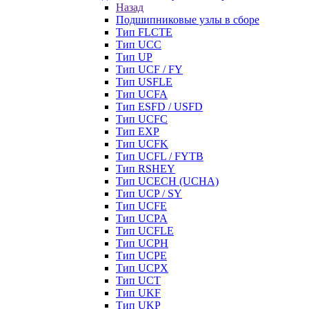
Назад
Подшипниковые узлы в сборе
Тип FLCTE
Тип UCC
Тип UP
Тип UCF / FY
Тип USFLE
Тип UCFA
Тип ESFD / USFD
Тип UCFC
Тип EXP
Тип UCFK
Тип UCFL / FYTB
Тип RSHEY
Тип UCECH (UCHA)
Тип UCP / SY
Тип UCFE
Тип UCPA
Тип UCFLE
Тип UCPH
Тип UCPE
Тип UCPX
Тип UCT
Тип UKF
Тип UKP