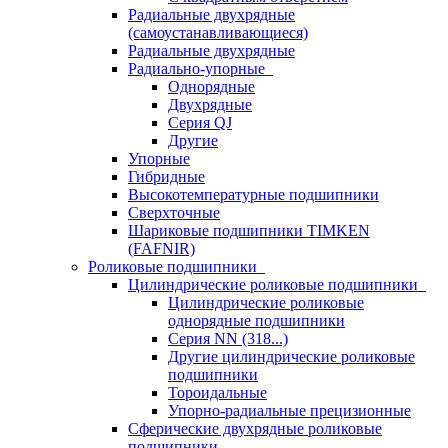
Радиальные двухрядные
(самоустанавливающиеся)
Радиальные двухрядные
Радиально-упорные
Однорядные
Двухрядные
Серия QJ
Другие
Упорные
Гибридные
Высокотемпературные подшипники
Сверхточные
Шариковые подшипники TIMKEN
(FAFNIR)
Роликовые подшипники
Цилиндрические роликовые подшипники
Цилиндрические роликовые
однорядные подшипники
Серия NN (318...)
Другие цилиндрические роликовые
подшипники
Тороидальные
Упорно-радиальные прецизионные
Сферические двухрядные роликовые
подшипники