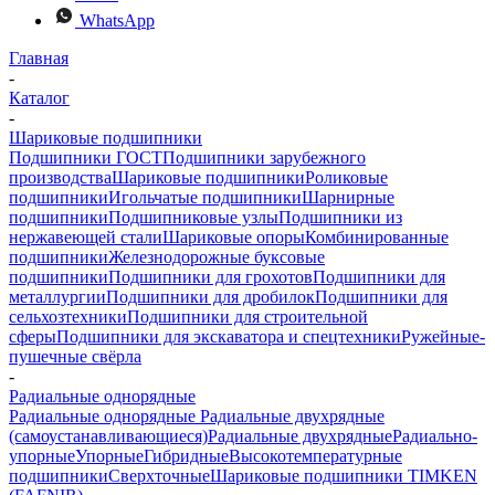
WhatsApp
Главная
-
Каталог
-
Шариковые подшипники
Подшипники ГОСТ
Подшипники зарубежного
производства
Шариковые подшипники
Роликовые
подшипники
Игольчатые подшипники
Шарнирные
подшипники
Подшипниковые узлы
Подшипники из
нержавеющей стали
Шариковые опоры
Комбинированные
подшипники
Железнодорожные буксовые
подшипники
Подшипники для грохотов
Подшипники для
металлургии
Подшипники для дробилок
Подшипники для
сельхозтехники
Подшипники для строительной
сферы
Подшипники для экскаватора и спецтехники
Ружейные-
пушечные свёрла
-
Радиальные однорядные
Радиальные однорядные
Радиальные двухрядные
(самоустанавливающиеся)
Радиальные двухрядные
Радиально-
упорные
Упорные
Гибридные
Высокотемпературные
подшипники
Сверхточные
Шариковые подшипники TIMKEN