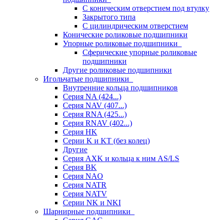
С коническим отверстием под втулку
Закрытого типа
С цилиндрическим отверстием
Конические роликовые подшипники
Упорные роликовые подшипники
Сферические упорные роликовые
подшипники
Другие роликовые подшипники
Игольчатые подшипники
Внутренние кольца подшипников
Серия NA (424...)
Серия NAV (407...)
Серия RNA (425...)
Серия RNAV (402...)
Серия HK
Серии K и KT (без колец)
Другие
Серия AXK и кольца к ним AS/LS
Серия BK
Серия NAO
Серия NATR
Серия NATV
Серии NK и NKI
Шарнирные подшипники