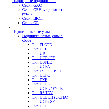
Шарнирные подшипники
Серия GAC
Серия GEH закрытого типа
(тяж.)
Серия ШСЛ
Серия GE
Подшипниковые узлы
Подшипниковые узлы в
сборе
Тип FLCTE
Тип UCC
Тип UP
Тип UCF / FY
Тип USFLE
Тип UCFA
Тип ESFD / USFD
Тип UCFC
Тип EXP
Тип UCFK
Тип UCFL / FYTB
Тип RSHEY
Тип UCECH (UCHA)
Тип UCP / SY
Тип UCFE