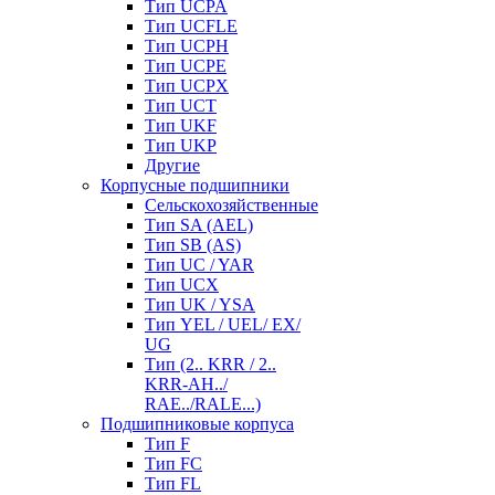
Тип UCPA
Тип UCFLE
Тип UCPH
Тип UCPE
Тип UCPX
Тип UCT
Тип UKF
Тип UKP
Другие
Корпусные подшипники
Сельскохозяйственные
Тип SA (AEL)
Тип SB (AS)
Тип UC / YAR
Тип UCX
Тип UK / YSA
Тип YEL / UEL/ EX/
UG
Тип (2.. KRR / 2..
KRR-AH../
RAE../RALE...)
Подшипниковые корпуса
Тип F
Тип FC
Тип FL