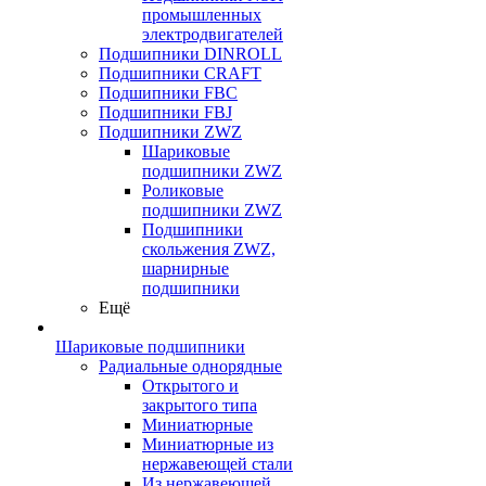
промышленных
электродвигателей
Подшипники DINROLL
Подшипники CRAFT
Подшипники FBC
Подшипники FBJ
Подшипники ZWZ
Шариковые
подшипники ZWZ
Роликовые
подшипники ZWZ
Подшипники
скольжения ZWZ,
шарнирные
подшипники
Ещё
Шариковые подшипники
Радиальные однорядные
Открытого и
закрытого типа
Миниатюрные
Миниатюрные из
нержавеющей стали
Из нержавеющей