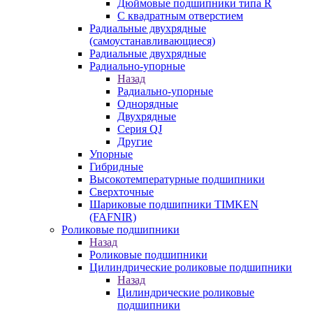
Дюймовые подшипники типа R
С квадратным отверстием
Радиальные двухрядные
(самоустанавливающиеся)
Радиальные двухрядные
Радиально-упорные
Назад
Радиально-упорные
Однорядные
Двухрядные
Серия QJ
Другие
Упорные
Гибридные
Высокотемпературные подшипники
Сверхточные
Шариковые подшипники TIMKEN
(FAFNIR)
Роликовые подшипники
Назад
Роликовые подшипники
Цилиндрические роликовые подшипники
Назад
Цилиндрические роликовые
подшипники