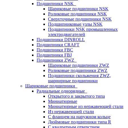
Подшипники NSK
Шариковые подшипники NSK
Роликовые подшипники NSK
Сверхточные подшипники NSK
Подшипниковые узлы NSK
Подшипники NSK промышленных
электродвигателей
Подшипники DINROLL
Подшипники CRAFT
Подшипники FBC
Подшипники FBJ
Подшипники ZWZ
Шариковые подшипники ZWZ
Роликовые подшипники ZWZ
Подшипники скольжения ZWZ,
шарнирные подшипники
Шариковые подшипники
Радиальные однорядные
Открытого и закрытого типа
Миниатюрные
Миниатюрные из нержавеющей стали
Из нержавеющей стали
С фланцем на наружном кольце
Дюймовые подшипники типа R
С квадратным отверстием