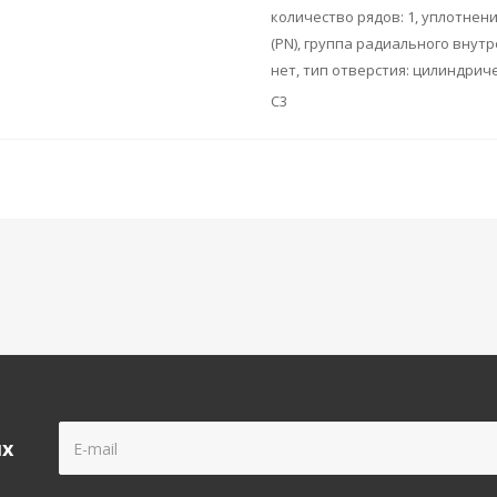
количество рядов: 1, уплотнен
(PN), группа радиального внутр
нет, тип отверстия: цилиндрич
C3
ых