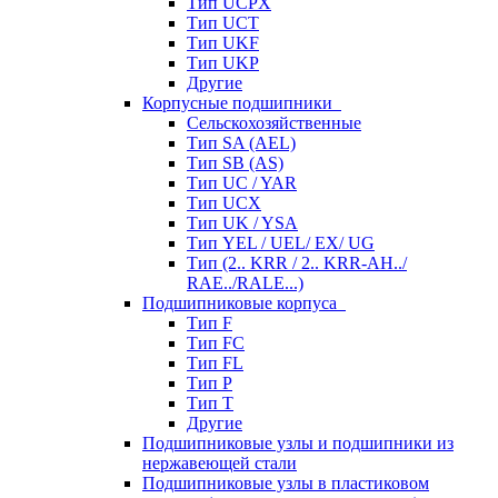
Тип UCPX
Тип UCT
Тип UKF
Тип UKP
Другие
Корпусные подшипники
Сельскохозяйственные
Тип SA (AEL)
Тип SB (AS)
Тип UC / YAR
Тип UCX
Тип UK / YSA
Тип YEL / UEL/ EX/ UG
Тип (2.. KRR / 2.. KRR-AH../
RAE../RALE...)
Подшипниковые корпуса
Тип F
Тип FC
Тип FL
Тип P
Тип T
Другие
Подшипниковые узлы и подшипники из
нержавеющей стали
Подшипниковые узлы в пластиковом