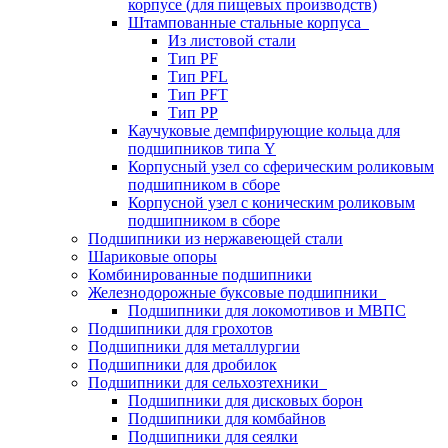
корпусе (для пищевых производств)
Штампованные стальные корпуса
Из листовой стали
Тип PF
Тип PFL
Тип PFT
Тип PP
Каучуковые демпфирующие кольца для
подшипников типа Y
Корпусный узел со сферическим роликовым
подшипником в сборе
Корпусной узел с коническим роликовым
подшипником в сборе
Подшипники из нержавеющей стали
Шариковые опоры
Комбинированные подшипники
Железнодорожные буксовые подшипники
Подшипники для локомотивов и МВПС
Подшипники для грохотов
Подшипники для металлургии
Подшипники для дробилок
Подшипники для сельхозтехники
Подшипники для дисковых борон
Подшипники для комбайнов
Подшипники для сеялки