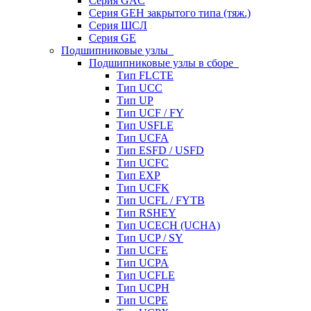
Серия GAC
Серия GEH закрытого типа (тяж.)
Серия ШСЛ
Серия GE
Подшипниковые узлы
Подшипниковые узлы в сборе
Тип FLCTE
Тип UCC
Тип UP
Тип UCF / FY
Тип USFLE
Тип UCFA
Тип ESFD / USFD
Тип UCFC
Тип EXP
Тип UCFK
Тип UCFL / FYTB
Тип RSHEY
Тип UCECH (UCHA)
Тип UCP / SY
Тип UCFE
Тип UCPA
Тип UCFLE
Тип UCPH
Тип UCPE