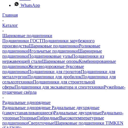
WhatsApp
Главная
-
Каталог
-
Шариковые подшипники
Подшипники ГОСТ
Подшипники зарубежного
производства
Шариковые подшипники
Роликовые
подшипники
Игольчатые подшипники
Шарнирные
подшипники
Подшипниковые узлы
Подшипники из
нержавеющей стали
Шариковые опоры
Комбинированные
подшипники
Железнодорожные буксовые
подшипники
Подшипники для грохотов
Подшипники для
металлургии
Подшипники для дробилок
Подшипники для
сельхозтехники
Подшипники для строительной
сферы
Подшипники для экскаватора и спецтехники
Ружейные-
пушечные свёрла
-
Радиальные однорядные
Радиальные однорядные
Радиальные двухрядные
(самоустанавливающиеся)
Радиальные двухрядные
Радиально-
упорные
Упорные
Гибридные
Высокотемпературные
подшипники
Сверхточные
Шариковые подшипники TIMKEN