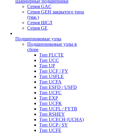
Шарнирные подшипники
Серия GAC
Серия GEH закрытого типа
(тяж.)
Серия ШСЛ
Серия GE
Подшипниковые узлы
Подшипниковые узлы в
сборе
Тип FLCTE
Тип UCC
Тип UP
Тип UCF / FY
Тип USFLE
Тип UCFA
Тип ESFD / USFD
Тип UCFC
Тип EXP
Тип UCFK
Тип UCFL / FYTB
Тип RSHEY
Тип UCECH (UCHA)
Тип UCP / SY
Тип UCFE