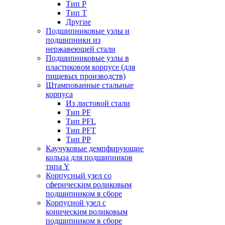
Тип P
Тип T
Другие
Подшипниковые узлы и
подшипники из
нержавеющей стали
Подшипниковые узлы в
пластиковом корпусе (для
пищевых производств)
Штампованные стальные
корпуса
Из листовой стали
Тип PF
Тип PFL
Тип PFT
Тип PP
Каучуковые демпфирующие
кольца для подшипников
типа Y
Корпусный узел со
сферическим роликовым
подшипником в сборе
Корпусной узел с
коническим роликовым
подшипником в сборе