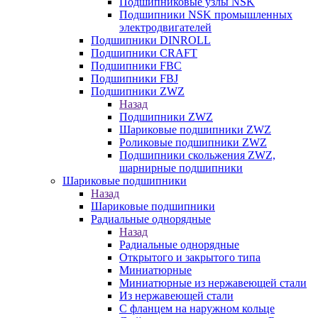
Подшипниковые узлы NSK
Подшипники NSK промышленных
электродвигателей
Подшипники DINROLL
Подшипники CRAFT
Подшипники FBC
Подшипники FBJ
Подшипники ZWZ
Назад
Подшипники ZWZ
Шариковые подшипники ZWZ
Роликовые подшипники ZWZ
Подшипники скольжения ZWZ,
шарнирные подшипники
Шариковые подшипники
Назад
Шариковые подшипники
Радиальные однорядные
Назад
Радиальные однорядные
Открытого и закрытого типа
Миниатюрные
Миниатюрные из нержавеющей стали
Из нержавеющей стали
С фланцем на наружном кольце