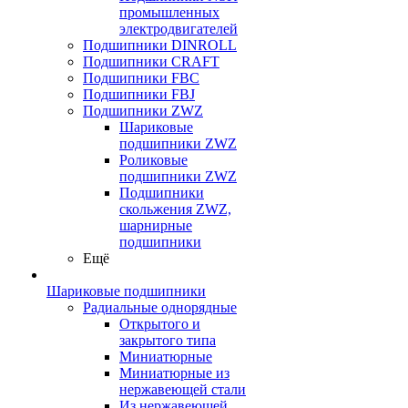
промышленных
электродвигателей
Подшипники DINROLL
Подшипники CRAFT
Подшипники FBC
Подшипники FBJ
Подшипники ZWZ
Шариковые
подшипники ZWZ
Роликовые
подшипники ZWZ
Подшипники
скольжения ZWZ,
шарнирные
подшипники
Ещё
Шариковые подшипники
Радиальные однорядные
Открытого и
закрытого типа
Миниатюрные
Миниатюрные из
нержавеющей стали
Из нержавеющей