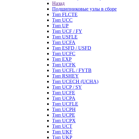
Назад
Подшипниковые узлы в сборе
Тип FLCTE
Тип UCC
Тип UP
Тип UCF / FY
Тип USFLE
Тип UCFA
Тип ESFD / USFD
Тип UCFC
Тип EXP
Тип UCFK
Тип UCFL / FYTB
Тип RSHEY
Тип UCECH (UCHA)
Тип UCP / SY
Тип UCFE
Тип UCPA
Тип UCFLE
Тип UCPH
Тип UCPE
Тип UCPX
Тип UCT
Тип UKF
Тип UKP