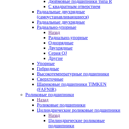
Дюймовые подшипники типа R
С квадратным отверстием
Радиальные двухрядные
(самоустанавливающиеся)
Радиальные двухрядные
Радиально-упорные
Назад
Радиально-упорные
Однорядные
Двухрядные
Серия QJ
Другие
Упорные
Гибридные
Высокотемпературные подшипники
Сверхточные
Шариковые подшипники TIMKEN
(FAFNIR)
Роликовые подшипники
Назад
Роликовые подшипники
Цилиндрические роликовые подшипники
Назад
Цилиндрические роликовые
подшипники