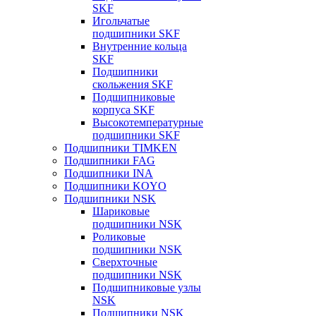
SKF
Игольчатые
подшипники SKF
Внутренние кольца
SKF
Подшипники
скольжения SKF
Подшипниковые
корпуса SKF
Высокотемпературные
подшипники SKF
Подшипники TIMKEN
Подшипники FAG
Подшипники INA
Подшипники KOYO
Подшипники NSK
Шариковые
подшипники NSK
Роликовые
подшипники NSK
Сверхточные
подшипники NSK
Подшипниковые узлы
NSK
Подшипники NSK