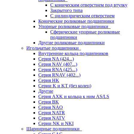
С коническим отверстием под втулку
Закрытого типа
С цилиндрическим отверстием
Конические роликовые подшипники
Упорные роликовые подшипники
Сферические упорные роликовые
подшипники
Другие роликовые подшипники
Игольчатые подшипники
Внутренние кольца подшипников
Серия NA (424...)
Серия NAV (407...)
Серия RNA (425...)
Серия RNAV (402...)
Серия HK
Серии K и KT (без колец)
Другие
Серия AXK и кольца к ним AS/LS
Серия BK
Серия NAO
Серия NATR
Серия NATV
Серии NK и NKI
Шарнирные подшипники