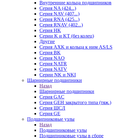
Внутренние кольца подшипников
Серия NA (424...)
Серия NAV (407...)
Серия RNA (425...)
Серия RNAV (402...)
Серия HK
Серии K и KT (без колец)
Другие
Серия AXK и кольца к ним AS/LS
Серия BK
Серия NAO
Серия NATR
Серия NATV
Серии NK и NKI
Шарнирные подшипники
Назад
Шарнирные подшипники
Серия GAC
Серия GEH закрытого типа (тяж.)
Серия ШСЛ
Серия GE
Подшипниковые узлы
Назад
Подшипниковые узлы
Подшипниковые узлы в сборе