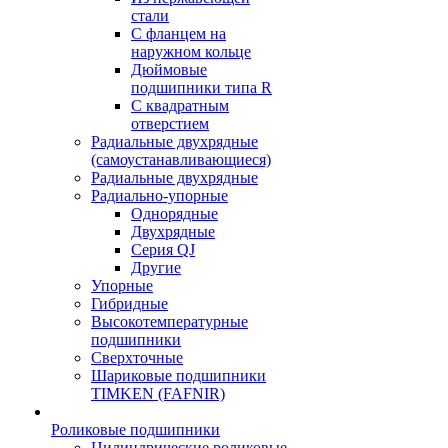
стали
С фланцем на
наружном кольце
Дюймовые
подшипники типа R
С квадратным
отверстием
Радиальные двухрядные
(самоустанавливающиеся)
Радиальные двухрядные
Радиально-упорные
Однорядные
Двухрядные
Серия QJ
Другие
Упорные
Гибридные
Высокотемпературные
подшипники
Сверхточные
Шариковые подшипники
TIMKEN (FAFNIR)
Роликовые подшипники
Цилиндрические роликовые