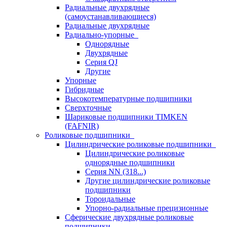
Радиальные двухрядные
(самоустанавливающиеся)
Радиальные двухрядные
Радиально-упорные
Однорядные
Двухрядные
Серия QJ
Другие
Упорные
Гибридные
Высокотемпературные подшипники
Сверхточные
Шариковые подшипники TIMKEN
(FAFNIR)
Роликовые подшипники
Цилиндрические роликовые подшипники
Цилиндрические роликовые
однорядные подшипники
Серия NN (318...)
Другие цилиндрические роликовые
подшипники
Тороидальные
Упорно-радиальные прецизионные
Сферические двухрядные роликовые
подшипники