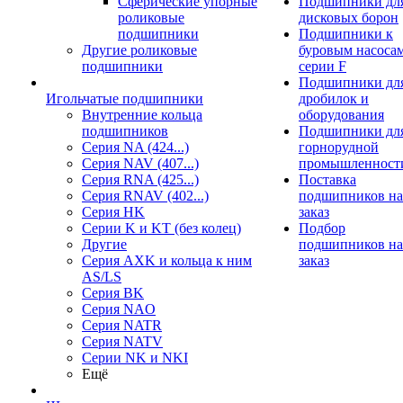
Сферические упорные
Подшипники дл
роликовые
дисковых борон
подшипники
Подшипники к
Другие роликовые
буровым насоса
подшипники
серии F
Подшипники дл
Игольчатые подшипники
дробилок и
Внутренние кольца
оборудования
подшипников
Подшипники дл
Серия NA (424...)
горнорудной
Серия NAV (407...)
промышленност
Серия RNA (425...)
Поставка
Серия RNAV (402...)
подшипников на
Серия HK
заказ
Серии K и KT (без колец)
Подбор
Другие
подшипников на
Серия AXK и кольца к ним
заказ
AS/LS
Серия BK
Серия NAO
Серия NATR
Серия NATV
Серии NK и NKI
Ещё