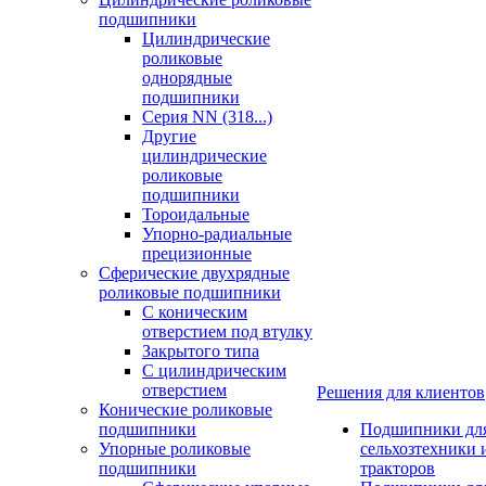
подшипники
Цилиндрические
роликовые
однорядные
подшипники
Серия NN (318...)
Другие
цилиндрические
роликовые
подшипники
Тороидальные
Упорно-радиальные
прецизионные
Сферические двухрядные
роликовые подшипники
С коническим
отверстием под втулку
Закрытого типа
С цилиндрическим
отверстием
Решения для клиентов
Конические роликовые
подшипники
Подшипники дл
Упорные роликовые
сельхозтехники 
подшипники
тракторов