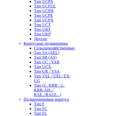
Тип UCPA
Тип UCFLE
Тип UCPH
Тип UCPE
Тип UCPX
Тип UCT
Тип UKF
Тип UKP
Другие
Корпусные подшипники
Сельскохозяйственные
Тип SA (AEL)
Тип SB (AS)
Тип UC / YAR
Тип UCX
Тип UK / YSA
Тип YEL / UEL/ EX/
UG
Тип (2.. KRR / 2..
KRR-AH../
RAE../RALE...)
Подшипниковые корпуса
Тип F
Тип FC
Тип FL