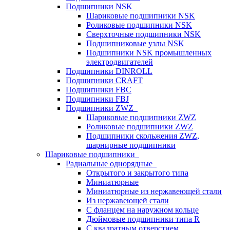
Подшипники NSK
Шариковые подшипники NSK
Роликовые подшипники NSK
Сверхточные подшипники NSK
Подшипниковые узлы NSK
Подшипники NSK промышленных
электродвигателей
Подшипники DINROLL
Подшипники CRAFT
Подшипники FBC
Подшипники FBJ
Подшипники ZWZ
Шариковые подшипники ZWZ
Роликовые подшипники ZWZ
Подшипники скольжения ZWZ,
шарнирные подшипники
Шариковые подшипники
Радиальные однорядные
Открытого и закрытого типа
Миниатюрные
Миниатюрные из нержавеющей стали
Из нержавеющей стали
С фланцем на наружном кольце
Дюймовые подшипники типа R
С квадратным отверстием