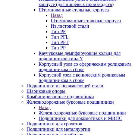
корпусе (для пищевых производств)
Штампованные стальные корпуса
Назад
Штампованные стальные корпуса
Из листовой стали
Тип PF
Тип PFL
Тип PFT
Тип PP
Каучуковые демпфирующие кольца для
подшипников типа Y
Корпусный узел со сферическим роликовым
подшипником в сборе
Корпусной узел с коническим роликовым
подшипником в сборе
Подшипники из нержавеющей стали
Шариковые опоры
Комбинированные подшипники
Железнодорожные буксовые подшипники
Назад
Железнодорожные буксовые подшипники
Подшипники для локомотивов и МВПС
Подшипники для грохотов
Подшипники для металлургии
Подшипники для дробилок