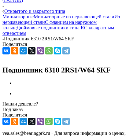
(FAFNIR)
-
Открытого и закрытого типа
Миниатюрные
Миниатюрные из нержавеющей стали
Из
нержавеющей стали
С фланцем на наружном
кольце
Дюймовые подшипники типа R
С квадратным
отверстием
-
Подшипник 6310 2RS1/W64 SKF
Поделиться
Подшипник 6310 2RS1/W64 SKF
Нашли дешевле?
Под заказ
Поделиться
vea.sales@bearingprk.ru - Для запроса информации о ценах,