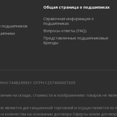
Общая страница о подшипиках
Справочная информация о
подшипниках
и подшипников
Вопросы-ответы (FAQ)
шипники
Представленные подшипниковые
бренды
" ИНН:7448249931 ОГРН:1237400007305
личии на складе, стоимости и изображениях товаров не явл
 не является дистанционной торговлей и осуществляется по
я и количества на основании договора Оферты и/или догово