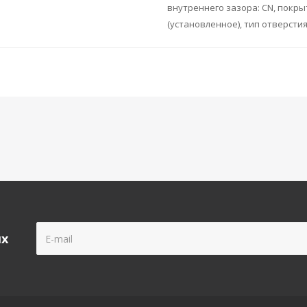
внутреннего зазора: CN, покры
(установленное), тип отверсти
ых