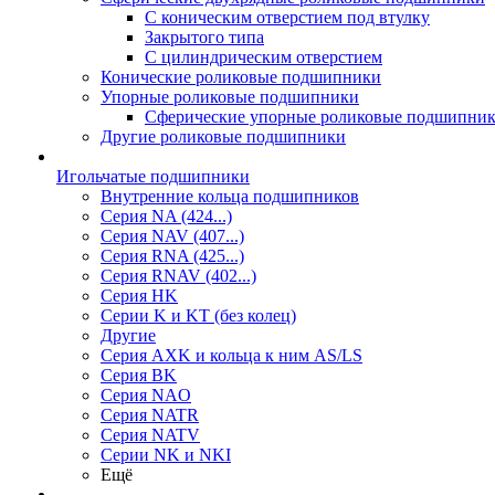
С коническим отверстием под втулку
Закрытого типа
С цилиндрическим отверстием
Конические роликовые подшипники
Упорные роликовые подшипники
Сферические упорные роликовые подшипни
Другие роликовые подшипники
Игольчатые подшипники
Внутренние кольца подшипников
Серия NA (424...)
Серия NAV (407...)
Серия RNA (425...)
Серия RNAV (402...)
Серия HK
Серии K и KT (без колец)
Другие
Серия AXK и кольца к ним AS/LS
Серия BK
Серия NAO
Серия NATR
Серия NATV
Серии NK и NKI
Ещё