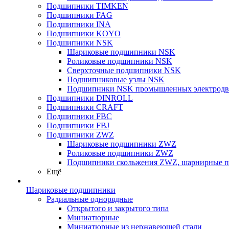
Подшипники TIMKEN
Подшипники FAG
Подшипники INA
Подшипники KOYO
Подшипники NSK
Шариковые подшипники NSK
Роликовые подшипники NSK
Сверхточные подшипники NSK
Подшипниковые узлы NSK
Подшипники NSK промышленных электродв
Подшипники DINROLL
Подшипники CRAFT
Подшипники FBC
Подшипники FBJ
Подшипники ZWZ
Шариковые подшипники ZWZ
Роликовые подшипники ZWZ
Подшипники скольжения ZWZ, шарнирные 
Ещё
Шариковые подшипники
Радиальные однорядные
Открытого и закрытого типа
Миниатюрные
Миниатюрные из нержавеющей стали