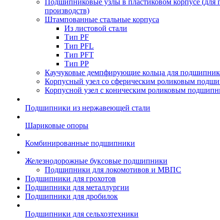
Подшипниковые узлы в пластиковом корпусе (для
производств)
Штампованные стальные корпуса
Из листовой стали
Тип PF
Тип PFL
Тип PFT
Тип PP
Каучуковые демпфирующие кольца для подшипник
Корпусный узел со сферическим роликовым подши
Корпусной узел с коническим роликовым подшипн
Подшипники из нержавеющей стали
Шариковые опоры
Комбинированные подшипники
Железнодорожные буксовые подшипники
Подшипники для локомотивов и МВПС
Подшипники для грохотов
Подшипники для металлургии
Подшипники для дробилок
Подшипники для сельхозтехники