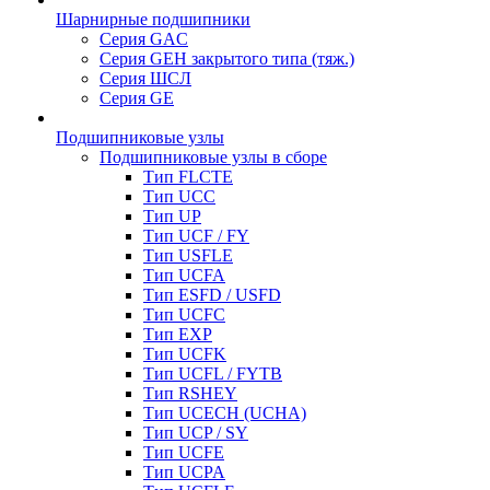
Шарнирные подшипники
Серия GAC
Серия GEH закрытого типа (тяж.)
Серия ШСЛ
Серия GE
Подшипниковые узлы
Подшипниковые узлы в сборе
Тип FLCTE
Тип UCC
Тип UP
Тип UCF / FY
Тип USFLE
Тип UCFA
Тип ESFD / USFD
Тип UCFC
Тип EXP
Тип UCFK
Тип UCFL / FYTB
Тип RSHEY
Тип UCECH (UCHA)
Тип UCP / SY
Тип UCFE
Тип UCPA