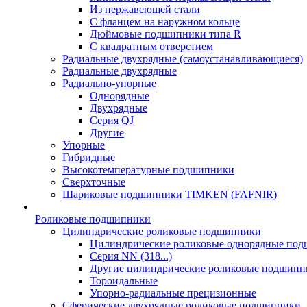
Из нержавеющей стали
С фланцем на наружном кольце
Дюймовые подшипники типа R
С квадратным отверстием
Радиальные двухрядные (самоустанавливающиеся)
Радиальные двухрядные
Радиально-упорные
Однорядные
Двухрядные
Серия QJ
Другие
Упорные
Гибридные
Высокотемпературные подшипники
Сверхточные
Шариковые подшипники TIMKEN (FAFNIR)
Роликовые подшипники
Цилиндрические роликовые подшипники
Цилиндрические роликовые однорядные по
Серия NN (318...)
Другие цилиндрические роликовые подшипн
Тороидальные
Упорно-радиальные прецизионные
Сферические двухрядные роликовые подшипники