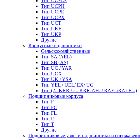
Тип UCFLE
Тип UCPH
Тип UCPE
Тип UCPX
Тип UCT
Тип UKF
Тип UKP
Другие
Корпусные подшипники
Сельскохозяйственные
Тип SA (AEL)
Тип SB (AS)
Тип UC / YAR
Тип UCX
Тип UK / YSA
Тип YEL / UEL/ EX/ UG
Тип (2.. KRR / 2.. KRR-AH../ RAE../RALE...)
Подшипниковые корпуса
Тип F
Тип FC
Тип FL
Тип P
Тип T
Другие
Подшипниковые узлы и подшипники из нержавею