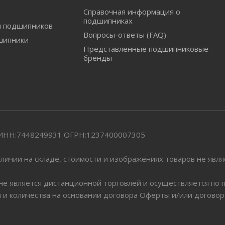
Справочная информация о
подшипниках
и подшипников
Вопросы-ответы (FAQ)
шипники
Представленные подшипниковые
бренды
" ИНН:7448249931 ОГРН:1237400007305
личии на складе, стоимости и изображениях товаров не явл
 не является дистанционной торговлей и осуществляется по
я и количества на основании договора Оферты и/или догово