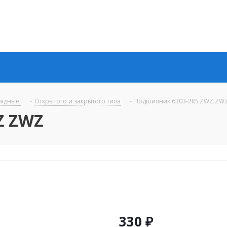
рядные
-
Открытого и закрытого типа
-
Подшипник 6303-2RS.ZWZ ZW
Z ZWZ
330
₽