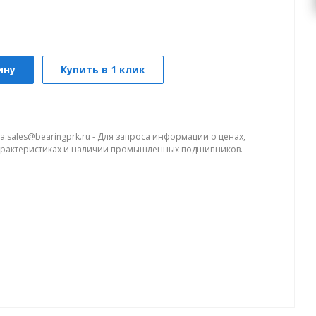
ину
Купить в 1 клик
a.sales@bearingprk.ru - Для запроса информации о ценах,
арактеристиках и наличии промышленных подшипников.