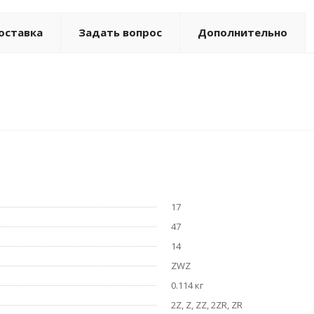
оставка
Задать вопрос
Дополнительно
17
47
14
ZWZ
0.114 кг
2Z, Z, ZZ, 2ZR, ZR