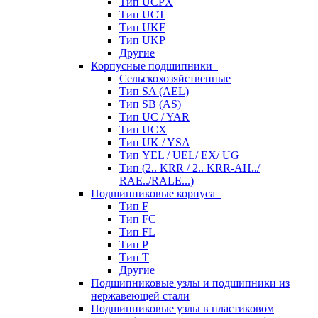
Тип UCPX
Тип UCT
Тип UKF
Тип UKP
Другие
Корпусные подшипники
Сельскохозяйственные
Тип SA (AEL)
Тип SB (AS)
Тип UC / YAR
Тип UCX
Тип UK / YSA
Тип YEL / UEL/ EX/ UG
Тип (2.. KRR / 2.. KRR-AH../
RAE../RALE...)
Подшипниковые корпуса
Тип F
Тип FC
Тип FL
Тип P
Тип T
Другие
Подшипниковые узлы и подшипники из
нержавеющей стали
Подшипниковые узлы в пластиковом