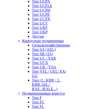
Тип UCPA
Тип UCFLE
Тип UCPH
Тип UCPE
Тип UCPX
Тип UCT
Тип UKF
Тип UKP
Другие
Корпусные подшипники
Сельскохозяйственные
Тип SA (AEL)
Тип SB (AS)
Тип UC / YAR
Тип UCX
Тип UK / YSA
Тип YEL / UEL/ EX/
UG
Тип (2.. KRR / 2..
KRR-AH../
RAE../RALE...)
Подшипниковые корпуса
Тип F
Тип FC
Тип FL