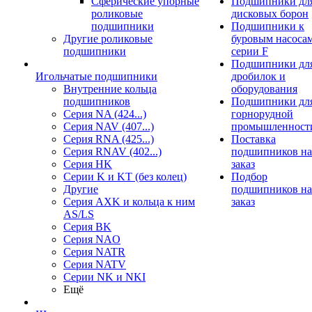
Сферические упорные
Подшипники дл
роликовые
дисковых борон
подшипники
Подшипники к
Другие роликовые
буровым насоса
подшипники
серии F
Подшипники дл
Игольчатые подшипники
дробилок и
Внутренние кольца
оборудования
подшипников
Подшипники дл
Серия NA (424...)
горнорудной
Серия NAV (407...)
промышленност
Серия RNA (425...)
Поставка
Серия RNAV (402...)
подшипников на
Серия HK
заказ
Серии K и KT (без колец)
Подбор
Другие
подшипников на
Серия AXK и кольца к ним
заказ
AS/LS
Серия BK
Серия NAO
Серия NATR
Серия NATV
Серии NK и NKI
Ещё