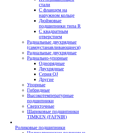
стали
С фланцем на
наружном кольце
Дюймовые
подшипники типа R
С квадратным
отверстием
Радиальные двухрядные
(самоустанавливающиеся)
Радиальные двухрядные
Радиально-упорные
Однорядные
Двухрядные
Серия QJ
Другие
Упорные
Гибридные
Высокотемпературные
подшипники
Сверхточные
Шариковые подшипники
TIMKEN (FAFNIR)
Роликовые подшипники
Цилиндрические роликовые