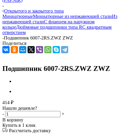
(FAFNIR)
-
Открытого и закрытого типа
Миниатюрные
Миниатюрные из нержавеющей стали
Из
нержавеющей стали
С фланцем на наружном
кольце
Дюймовые подшипники типа R
С квадратным
отверстием
-
Подшипник 6007-2RS.ZWZ ZWZ
Поделиться
Подшипник 6007-2RS.ZWZ ZWZ
414
₽
Нашли дешевле?
-
+
В корзину
Купить в 1 клик
Рассчитать доставку