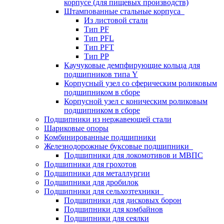
корпусе (для пищевых производств)
Штампованные стальные корпуса
Из листовой стали
Тип PF
Тип PFL
Тип PFT
Тип PP
Каучуковые демпфирующие кольца для
подшипников типа Y
Корпусный узел со сферическим роликовым
подшипником в сборе
Корпусной узел с коническим роликовым
подшипником в сборе
Подшипники из нержавеющей стали
Шариковые опоры
Комбинированные подшипники
Железнодорожные буксовые подшипники
Подшипники для локомотивов и МВПС
Подшипники для грохотов
Подшипники для металлургии
Подшипники для дробилок
Подшипники для сельхозтехники
Подшипники для дисковых борон
Подшипники для комбайнов
Подшипники для сеялки