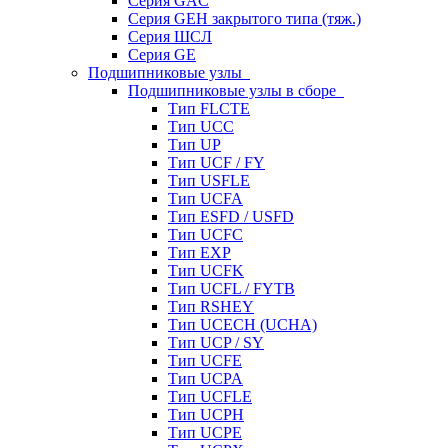
Серия GAC
Серия GEH закрытого типа (тяж.)
Серия ШСЛ
Серия GE
Подшипниковые узлы
Подшипниковые узлы в сборе
Тип FLCTE
Тип UCC
Тип UP
Тип UCF / FY
Тип USFLE
Тип UCFA
Тип ESFD / USFD
Тип UCFC
Тип EXP
Тип UCFK
Тип UCFL / FYTB
Тип RSHEY
Тип UCECH (UCHA)
Тип UCP / SY
Тип UCFE
Тип UCPA
Тип UCFLE
Тип UCPH
Тип UCPE