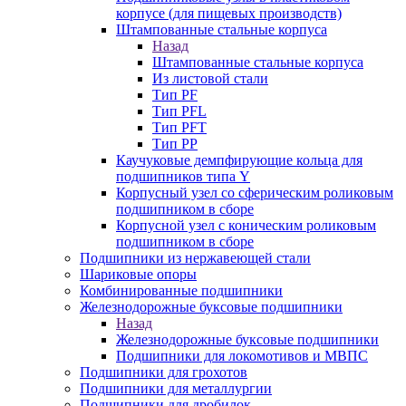
корпусе (для пищевых производств)
Штампованные стальные корпуса
Назад
Штампованные стальные корпуса
Из листовой стали
Тип PF
Тип PFL
Тип PFT
Тип PP
Каучуковые демпфирующие кольца для
подшипников типа Y
Корпусный узел со сферическим роликовым
подшипником в сборе
Корпусной узел с коническим роликовым
подшипником в сборе
Подшипники из нержавеющей стали
Шариковые опоры
Комбинированные подшипники
Железнодорожные буксовые подшипники
Назад
Железнодорожные буксовые подшипники
Подшипники для локомотивов и МВПС
Подшипники для грохотов
Подшипники для металлургии
Подшипники для дробилок