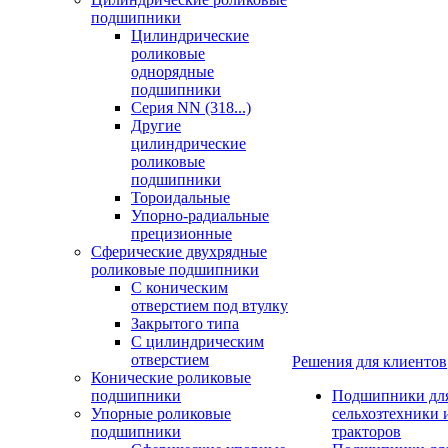
подшипники
Цилиндрические
роликовые
однорядные
подшипники
Серия NN (318...)
Другие
цилиндрические
роликовые
подшипники
Тороидальные
Упорно-радиальные
прецизионные
Сферические двухрядные
роликовые подшипники
С коническим
отверстием под втулку
Закрытого типа
С цилиндрическим
отверстием
Решения для клиентов
Конические роликовые
подшипники
Подшипники дл
Упорные роликовые
сельхозтехники 
подшипники
тракторов