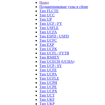
Назад
Подшипниковые узлы в сборе
Тип FLCTE
Тип UCC
Тип UP
Тип UCF / FY
Тип USFLE
Тип UCFA
Тип ESFD / USFD
Тип UCFC
Тип EXP
Тип UCFK
Тип UCFL / FYTB
Тип RSHEY
Тип UCECH (UCHA)
Тип UCP / SY
Тип UCFE
Тип UCPA
Тип UCFLE
Тип UCPH
Тип UCPE
Тип UCPX
Тип UCT
Тип UKF
Тип UKP