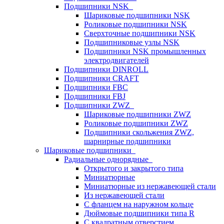
Подшипники NSK
Шариковые подшипники NSK
Роликовые подшипники NSK
Сверхточные подшипники NSK
Подшипниковые узлы NSK
Подшипники NSK промышленных
электродвигателей
Подшипники DINROLL
Подшипники CRAFT
Подшипники FBC
Подшипники FBJ
Подшипники ZWZ
Шариковые подшипники ZWZ
Роликовые подшипники ZWZ
Подшипники скольжения ZWZ,
шарнирные подшипники
Шариковые подшипники
Радиальные однорядные
Открытого и закрытого типа
Миниатюрные
Миниатюрные из нержавеющей стали
Из нержавеющей стали
С фланцем на наружном кольце
Дюймовые подшипники типа R
С квадратным отверстием