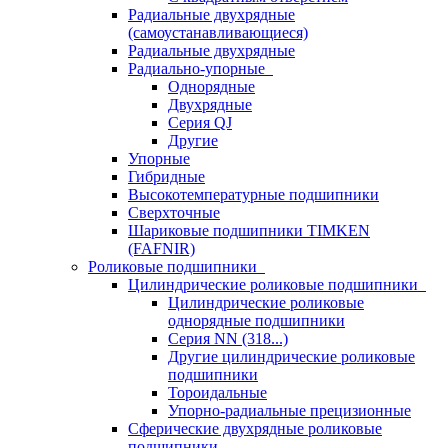
Радиальные двухрядные
(самоустанавливающиеся)
Радиальные двухрядные
Радиально-упорные
Однорядные
Двухрядные
Серия QJ
Другие
Упорные
Гибридные
Высокотемпературные подшипники
Сверхточные
Шариковые подшипники TIMKEN
(FAFNIR)
Роликовые подшипники
Цилиндрические роликовые подшипники
Цилиндрические роликовые
однорядные подшипники
Серия NN (318...)
Другие цилиндрические роликовые
подшипники
Тороидальные
Упорно-радиальные прецизионные
Сферические двухрядные роликовые
подшипники