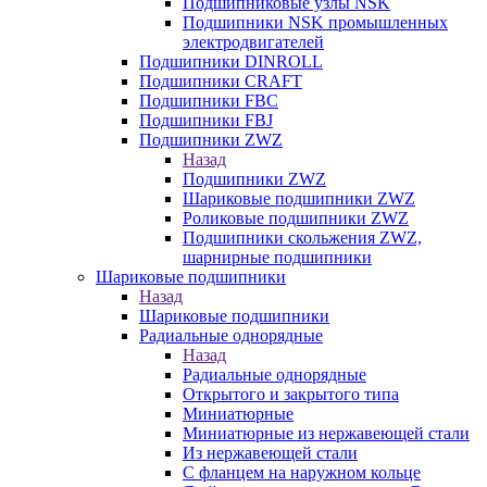
Подшипниковые узлы NSK
Подшипники NSK промышленных
электродвигателей
Подшипники DINROLL
Подшипники CRAFT
Подшипники FBC
Подшипники FBJ
Подшипники ZWZ
Назад
Подшипники ZWZ
Шариковые подшипники ZWZ
Роликовые подшипники ZWZ
Подшипники скольжения ZWZ,
шарнирные подшипники
Шариковые подшипники
Назад
Шариковые подшипники
Радиальные однорядные
Назад
Радиальные однорядные
Открытого и закрытого типа
Миниатюрные
Миниатюрные из нержавеющей стали
Из нержавеющей стали
С фланцем на наружном кольце