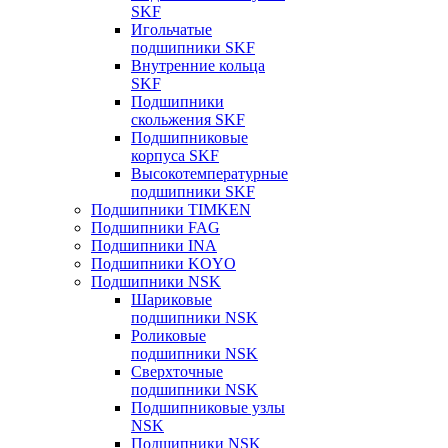
SKF
Игольчатые
подшипники SKF
Внутренние кольца
SKF
Подшипники
скольжения SKF
Подшипниковые
корпуса SKF
Высокотемпературные
подшипники SKF
Подшипники TIMKEN
Подшипники FAG
Подшипники INA
Подшипники KOYO
Подшипники NSK
Шариковые
подшипники NSK
Роликовые
подшипники NSK
Сверхточные
подшипники NSK
Подшипниковые узлы
NSK
Подшипники NSK