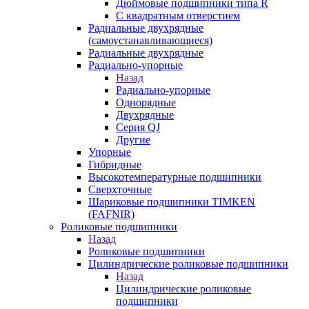
Дюймовые подшипники типа R
С квадратным отверстием
Радиальные двухрядные
(самоустанавливающиеся)
Радиальные двухрядные
Радиально-упорные
Назад
Радиально-упорные
Однорядные
Двухрядные
Серия QJ
Другие
Упорные
Гибридные
Высокотемпературные подшипники
Сверхточные
Шариковые подшипники TIMKEN
(FAFNIR)
Роликовые подшипники
Назад
Роликовые подшипники
Цилиндрические роликовые подшипники
Назад
Цилиндрические роликовые
подшипники