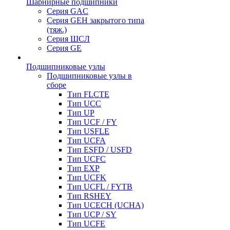
Шарнирные подшипники
Серия GAC
Серия GEH закрытого типа
(тяж.)
Серия ШСЛ
Серия GE
Подшипниковые узлы
Подшипниковые узлы в
сборе
Тип FLCTE
Тип UCC
Тип UP
Тип UCF / FY
Тип USFLE
Тип UCFA
Тип ESFD / USFD
Тип UCFC
Тип EXP
Тип UCFK
Тип UCFL / FYTB
Тип RSHEY
Тип UCECH (UCHA)
Тип UCP / SY
Тип UCFE