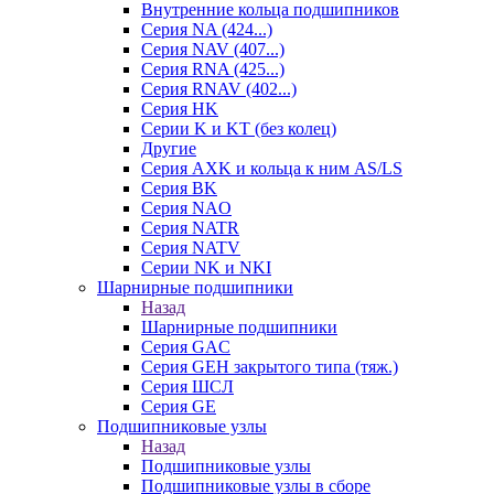
Внутренние кольца подшипников
Серия NA (424...)
Серия NAV (407...)
Серия RNA (425...)
Серия RNAV (402...)
Серия HK
Серии K и KT (без колец)
Другие
Серия AXK и кольца к ним AS/LS
Серия BK
Серия NAO
Серия NATR
Серия NATV
Серии NK и NKI
Шарнирные подшипники
Назад
Шарнирные подшипники
Серия GAC
Серия GEH закрытого типа (тяж.)
Серия ШСЛ
Серия GE
Подшипниковые узлы
Назад
Подшипниковые узлы
Подшипниковые узлы в сборе