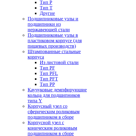
Тип P
Тип T
Другие
Подшипниковые узлы и
подшипники из
нержавеющей стали
Подшипниковые узлы в
пластиковом корпусе (для
пищевых производств)
Штампованные стальные
корпуса
Из листовой стали
Тип PF
Тип PFL
Тип PFT
Тип PP
Каучуковые демпфирующие
кольца для подшипников
типа Y
Корпусный узел со
сферическим роликовым
подшипником в сборе
Корпусной узел с
коническим роликовым
подшипником в сборе