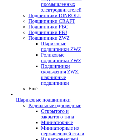
промышленных
электродвигателей
Подшипники DINROLL
Подшипники CRAFT
Подшипники FBC
Подшипники FBJ
Подшипники ZWZ
Шариковые
подшипники ZWZ
Роликовые
подшипники ZWZ
Подшипники
скольжения ZWZ,
шарнирные
подшипники
Ещё
Шариковые подшипники
Радиальные однорядные
Открытого и
закрытого типа
Миниатюрные
Миниатюрные из
нержавеющей стали
Из нержавеющей