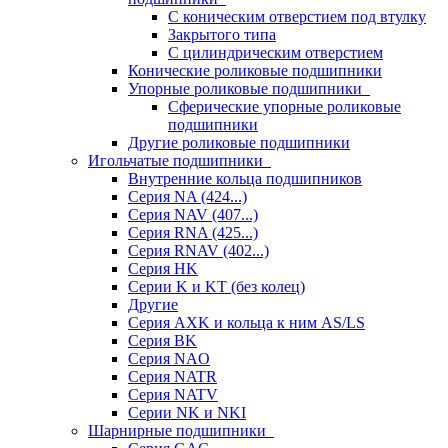
С коническим отверстием под втулку
Закрытого типа
С цилиндрическим отверстием
Конические роликовые подшипники
Упорные роликовые подшипники
Сферические упорные роликовые
подшипники
Другие роликовые подшипники
Игольчатые подшипники
Внутренние кольца подшипников
Серия NA (424...)
Серия NAV (407...)
Серия RNA (425...)
Серия RNAV (402...)
Серия HK
Серии K и KT (без колец)
Другие
Серия AXK и кольца к ним AS/LS
Серия BK
Серия NAO
Серия NATR
Серия NATV
Серии NK и NKI
Шарнирные подшипники