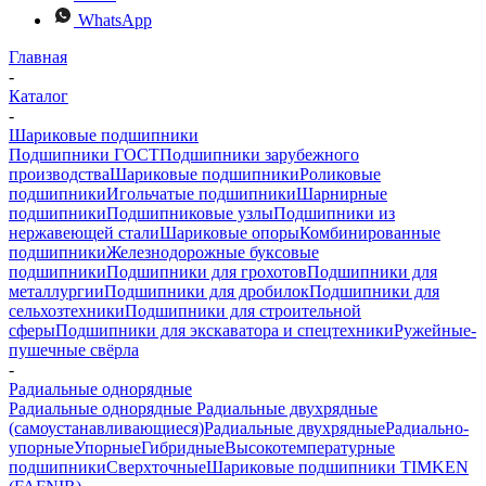
WhatsApp
Главная
-
Каталог
-
Шариковые подшипники
Подшипники ГОСТ
Подшипники зарубежного
производства
Шариковые подшипники
Роликовые
подшипники
Игольчатые подшипники
Шарнирные
подшипники
Подшипниковые узлы
Подшипники из
нержавеющей стали
Шариковые опоры
Комбинированные
подшипники
Железнодорожные буксовые
подшипники
Подшипники для грохотов
Подшипники для
металлургии
Подшипники для дробилок
Подшипники для
сельхозтехники
Подшипники для строительной
сферы
Подшипники для экскаватора и спецтехники
Ружейные-
пушечные свёрла
-
Радиальные однорядные
Радиальные однорядные
Радиальные двухрядные
(самоустанавливающиеся)
Радиальные двухрядные
Радиально-
упорные
Упорные
Гибридные
Высокотемпературные
подшипники
Сверхточные
Шариковые подшипники TIMKEN