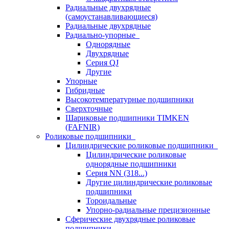
Радиальные двухрядные
(самоустанавливающиеся)
Радиальные двухрядные
Радиально-упорные
Однорядные
Двухрядные
Серия QJ
Другие
Упорные
Гибридные
Высокотемпературные подшипники
Сверхточные
Шариковые подшипники TIMKEN
(FAFNIR)
Роликовые подшипники
Цилиндрические роликовые подшипники
Цилиндрические роликовые
однорядные подшипники
Серия NN (318...)
Другие цилиндрические роликовые
подшипники
Тороидальные
Упорно-радиальные прецизионные
Сферические двухрядные роликовые
подшипники