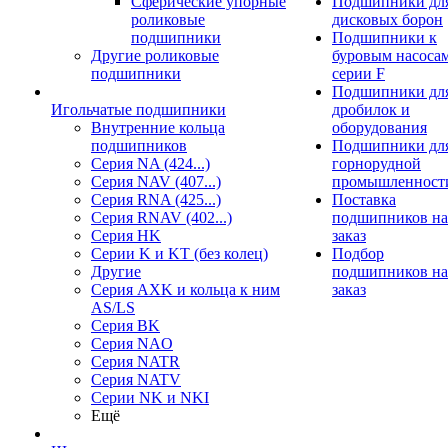
Сферические упорные
Подшипники дл
роликовые
дисковых борон
подшипники
Подшипники к
Другие роликовые
буровым насоса
подшипники
серии F
Подшипники дл
Игольчатые подшипники
дробилок и
Внутренние кольца
оборудования
подшипников
Подшипники дл
Серия NA (424...)
горнорудной
Серия NAV (407...)
промышленност
Серия RNA (425...)
Поставка
Серия RNAV (402...)
подшипников на
Серия HK
заказ
Серии K и KT (без колец)
Подбор
Другие
подшипников на
Серия AXK и кольца к ним
заказ
AS/LS
Серия BK
Серия NAO
Серия NATR
Серия NATV
Серии NK и NKI
Ещё