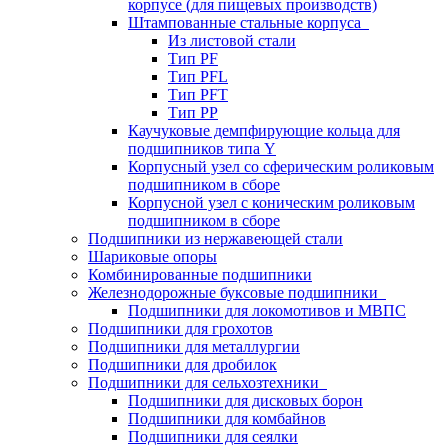
корпусе (для пищевых производств)
Штампованные стальные корпуса
Из листовой стали
Тип PF
Тип PFL
Тип PFT
Тип PP
Каучуковые демпфирующие кольца для
подшипников типа Y
Корпусный узел со сферическим роликовым
подшипником в сборе
Корпусной узел с коническим роликовым
подшипником в сборе
Подшипники из нержавеющей стали
Шариковые опоры
Комбинированные подшипники
Железнодорожные буксовые подшипники
Подшипники для локомотивов и МВПС
Подшипники для грохотов
Подшипники для металлургии
Подшипники для дробилок
Подшипники для сельхозтехники
Подшипники для дисковых борон
Подшипники для комбайнов
Подшипники для сеялки