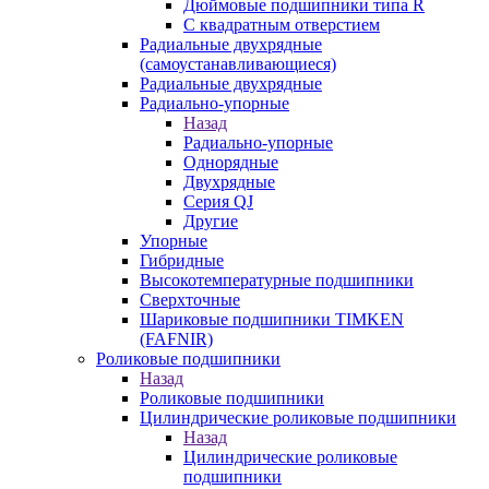
Дюймовые подшипники типа R
С квадратным отверстием
Радиальные двухрядные
(самоустанавливающиеся)
Радиальные двухрядные
Радиально-упорные
Назад
Радиально-упорные
Однорядные
Двухрядные
Серия QJ
Другие
Упорные
Гибридные
Высокотемпературные подшипники
Сверхточные
Шариковые подшипники TIMKEN
(FAFNIR)
Роликовые подшипники
Назад
Роликовые подшипники
Цилиндрические роликовые подшипники
Назад
Цилиндрические роликовые
подшипники