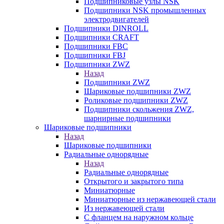
Подшипниковые узлы NSK
Подшипники NSK промышленных
электродвигателей
Подшипники DINROLL
Подшипники CRAFT
Подшипники FBC
Подшипники FBJ
Подшипники ZWZ
Назад
Подшипники ZWZ
Шариковые подшипники ZWZ
Роликовые подшипники ZWZ
Подшипники скольжения ZWZ,
шарнирные подшипники
Шариковые подшипники
Назад
Шариковые подшипники
Радиальные однорядные
Назад
Радиальные однорядные
Открытого и закрытого типа
Миниатюрные
Миниатюрные из нержавеющей стали
Из нержавеющей стали
С фланцем на наружном кольце