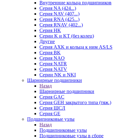
Внутренние кольца подшипников
Серия NA (424...)
Серия NAV (407...)
Серия RNA (425...)
Серия RNAV (402...)
Серия HK
Серии K и KT (без колец)
Другие
Серия AXK и кольца к ним AS/LS
Серия BK
Серия NAO
Серия NATR
Серия NATV
Серии NK и NKI
Шарнирные подшипники
Назад
Шарнирные подшипники
Серия GAC
Серия GEH закрытого типа (тяж.)
Серия ШСЛ
Серия GE
Подшипниковые узлы
Назад
Подшипниковые узлы
Подшипниковые узлы в сборе