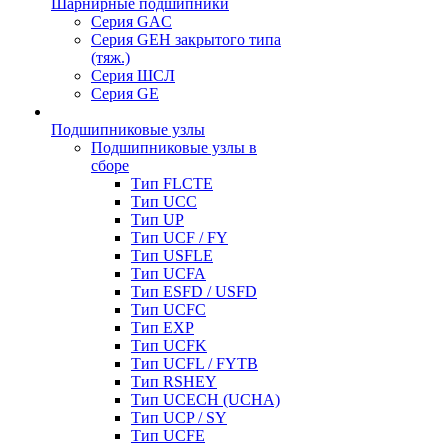
Шарнирные подшипники
Серия GAC
Серия GEH закрытого типа
(тяж.)
Серия ШСЛ
Серия GE
Подшипниковые узлы
Подшипниковые узлы в
сборе
Тип FLCTE
Тип UCC
Тип UP
Тип UCF / FY
Тип USFLE
Тип UCFA
Тип ESFD / USFD
Тип UCFC
Тип EXP
Тип UCFK
Тип UCFL / FYTB
Тип RSHEY
Тип UCECH (UCHA)
Тип UCP / SY
Тип UCFE