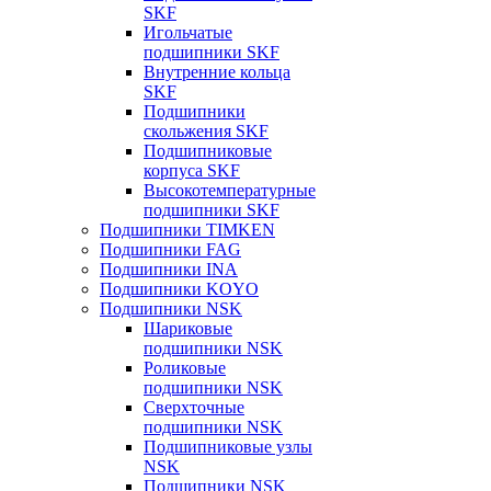
SKF
Игольчатые
подшипники SKF
Внутренние кольца
SKF
Подшипники
скольжения SKF
Подшипниковые
корпуса SKF
Высокотемпературные
подшипники SKF
Подшипники TIMKEN
Подшипники FAG
Подшипники INA
Подшипники KOYO
Подшипники NSK
Шариковые
подшипники NSK
Роликовые
подшипники NSK
Сверхточные
подшипники NSK
Подшипниковые узлы
NSK
Подшипники NSK