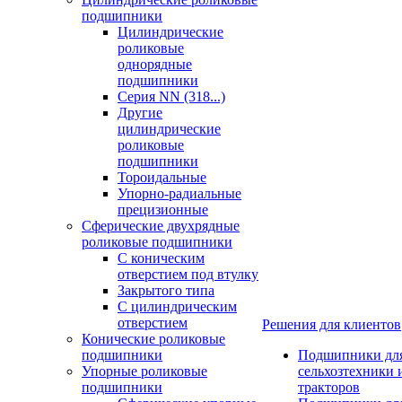
подшипники
Цилиндрические
роликовые
однорядные
подшипники
Серия NN (318...)
Другие
цилиндрические
роликовые
подшипники
Тороидальные
Упорно-радиальные
прецизионные
Сферические двухрядные
роликовые подшипники
С коническим
отверстием под втулку
Закрытого типа
С цилиндрическим
отверстием
Решения для клиентов
Конические роликовые
подшипники
Подшипники дл
Упорные роликовые
сельхозтехники 
подшипники
тракторов