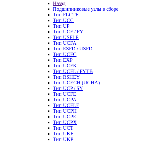
Назад
Подшипниковые узлы в сборе
Тип FLCTE
Тип UCC
Тип UP
Тип UCF / FY
Тип USFLE
Тип UCFA
Тип ESFD / USFD
Тип UCFC
Тип EXP
Тип UCFK
Тип UCFL / FYTB
Тип RSHEY
Тип UCECH (UCHA)
Тип UCP / SY
Тип UCFE
Тип UCPA
Тип UCFLE
Тип UCPH
Тип UCPE
Тип UCPX
Тип UCT
Тип UKF
Тип UKP