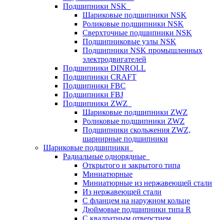
Подшипники NSK
Шариковые подшипники NSK
Роликовые подшипники NSK
Сверхточные подшипники NSK
Подшипниковые узлы NSK
Подшипники NSK промышленных
электродвигателей
Подшипники DINROLL
Подшипники CRAFT
Подшипники FBC
Подшипники FBJ
Подшипники ZWZ
Шариковые подшипники ZWZ
Роликовые подшипники ZWZ
Подшипники скольжения ZWZ,
шарнирные подшипники
Шариковые подшипники
Радиальные однорядные
Открытого и закрытого типа
Миниатюрные
Миниатюрные из нержавеющей стали
Из нержавеющей стали
С фланцем на наружном кольце
Дюймовые подшипники типа R
С квадратным отверстием