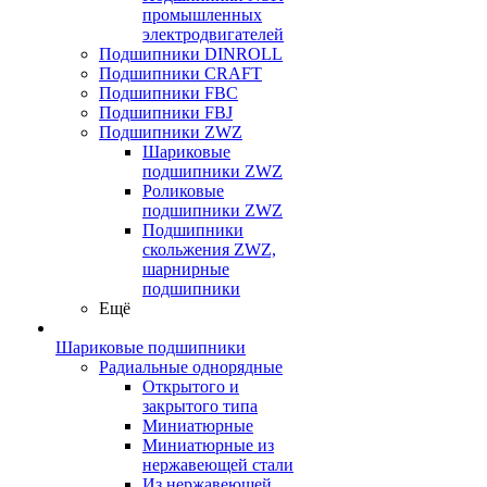
промышленных
электродвигателей
Подшипники DINROLL
Подшипники CRAFT
Подшипники FBC
Подшипники FBJ
Подшипники ZWZ
Шариковые
подшипники ZWZ
Роликовые
подшипники ZWZ
Подшипники
скольжения ZWZ,
шарнирные
подшипники
Ещё
Шариковые подшипники
Радиальные однорядные
Открытого и
закрытого типа
Миниатюрные
Миниатюрные из
нержавеющей стали
Из нержавеющей