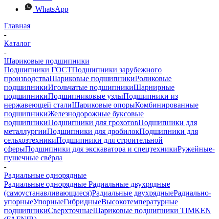
WhatsApp
Главная
-
Каталог
-
Шариковые подшипники
Подшипники ГОСТ
Подшипники зарубежного
производства
Шариковые подшипники
Роликовые
подшипники
Игольчатые подшипники
Шарнирные
подшипники
Подшипниковые узлы
Подшипники из
нержавеющей стали
Шариковые опоры
Комбинированные
подшипники
Железнодорожные буксовые
подшипники
Подшипники для грохотов
Подшипники для
металлургии
Подшипники для дробилок
Подшипники для
сельхозтехники
Подшипники для строительной
сферы
Подшипники для экскаватора и спецтехники
Ружейные-
пушечные свёрла
-
Радиальные однорядные
Радиальные однорядные
Радиальные двухрядные
(самоустанавливающиеся)
Радиальные двухрядные
Радиально-
упорные
Упорные
Гибридные
Высокотемпературные
подшипники
Сверхточные
Шариковые подшипники TIMKEN