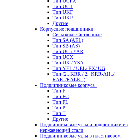
Тип UCPX
Тип UCT
Тип UKF
Тип UKP
Другие
Корпусные подшипники
Сельскохозяйственные
Тип SA (AEL)
Тип SB (AS)
Тип UC / YAR
Тип UCX
Тип UK / YSA
Тип YEL / UEL/ EX/ UG
Тип (2.. KRR / 2.. KRR-AH../
RAE../RALE...)
Подшипниковые корпуса
Тип F
Тип FC
Тип FL
Тип P
Тип T
Другие
Подшипниковые узлы и подшипники из
нержавеющей стали
Подшипниковые узлы в пластиковом