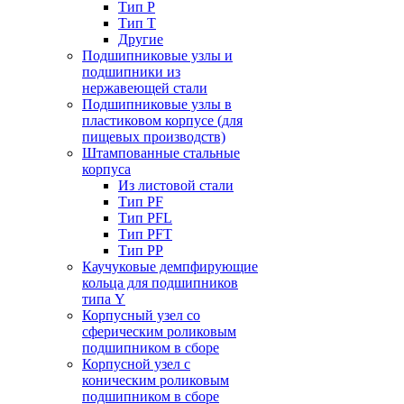
Тип P
Тип T
Другие
Подшипниковые узлы и
подшипники из
нержавеющей стали
Подшипниковые узлы в
пластиковом корпусе (для
пищевых производств)
Штампованные стальные
корпуса
Из листовой стали
Тип PF
Тип PFL
Тип PFT
Тип PP
Каучуковые демпфирующие
кольца для подшипников
типа Y
Корпусный узел со
сферическим роликовым
подшипником в сборе
Корпусной узел с
коническим роликовым
подшипником в сборе