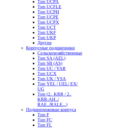
Тип UCPA
Тип UCFLE
Тип UCPH
Тип UCPE
Тип UCPX
Тип UCT
Тип UKF
Тип UKP
Другие
Корпусные подшипники
Сельскохозяйственные
Тип SA (AEL)
Тип SB (AS)
Тип UC / YAR
Тип UCX
Тип UK / YSA
Тип YEL / UEL/ EX/
UG
Тип (2.. KRR / 2..
KRR-AH../
RAE../RALE...)
Подшипниковые корпуса
Тип F
Тип FC
Тип FL