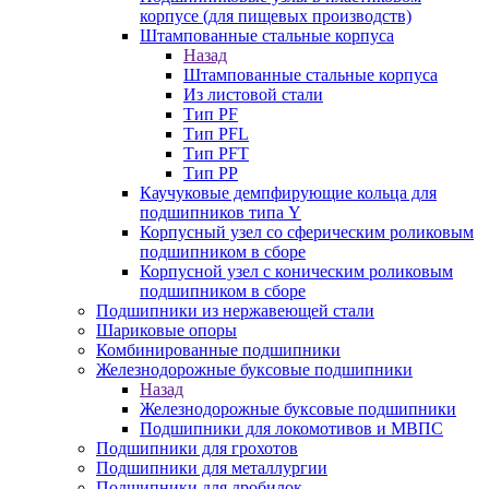
корпусе (для пищевых производств)
Штампованные стальные корпуса
Назад
Штампованные стальные корпуса
Из листовой стали
Тип PF
Тип PFL
Тип PFT
Тип PP
Каучуковые демпфирующие кольца для
подшипников типа Y
Корпусный узел со сферическим роликовым
подшипником в сборе
Корпусной узел с коническим роликовым
подшипником в сборе
Подшипники из нержавеющей стали
Шариковые опоры
Комбинированные подшипники
Железнодорожные буксовые подшипники
Назад
Железнодорожные буксовые подшипники
Подшипники для локомотивов и МВПС
Подшипники для грохотов
Подшипники для металлургии
Подшипники для дробилок