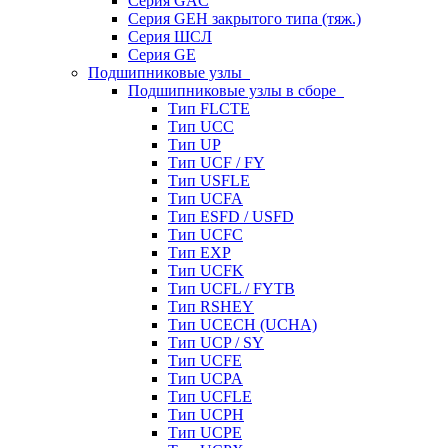
Серия GAC
Серия GEH закрытого типа (тяж.)
Серия ШСЛ
Серия GE
Подшипниковые узлы
Подшипниковые узлы в сборе
Тип FLCTE
Тип UCC
Тип UP
Тип UCF / FY
Тип USFLE
Тип UCFA
Тип ESFD / USFD
Тип UCFC
Тип EXP
Тип UCFK
Тип UCFL / FYTB
Тип RSHEY
Тип UCECH (UCHA)
Тип UCP / SY
Тип UCFE
Тип UCPA
Тип UCFLE
Тип UCPH
Тип UCPE