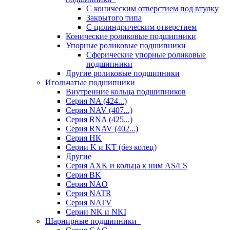
С коническим отверстием под втулку
Закрытого типа
С цилиндрическим отверстием
Конические роликовые подшипники
Упорные роликовые подшипники
Сферические упорные роликовые
подшипники
Другие роликовые подшипники
Игольчатые подшипники
Внутренние кольца подшипников
Серия NA (424...)
Серия NAV (407...)
Серия RNA (425...)
Серия RNAV (402...)
Серия HK
Серии K и KT (без колец)
Другие
Серия AXK и кольца к ним AS/LS
Серия BK
Серия NAO
Серия NATR
Серия NATV
Серии NK и NKI
Шарнирные подшипники