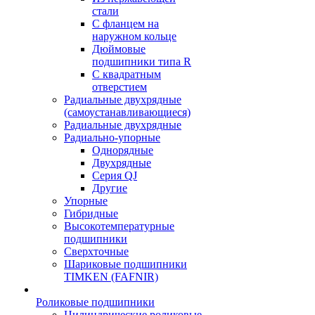
стали
С фланцем на
наружном кольце
Дюймовые
подшипники типа R
С квадратным
отверстием
Радиальные двухрядные
(самоустанавливающиеся)
Радиальные двухрядные
Радиально-упорные
Однорядные
Двухрядные
Серия QJ
Другие
Упорные
Гибридные
Высокотемпературные
подшипники
Сверхточные
Шариковые подшипники
TIMKEN (FAFNIR)
Роликовые подшипники
Цилиндрические роликовые