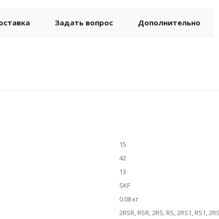
оставка
Задать вопрос
Дополнительно
15
42
13
SKF
0.08 кг
2RSR, RSR, 2RS, RS, 2RS1, RS1, 2R