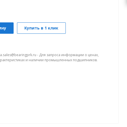
ину
Купить в 1 клик
a.sales@bearingprk.ru - Для запроса информации о ценах,
арактеристиках и наличии промышленных подшипников.