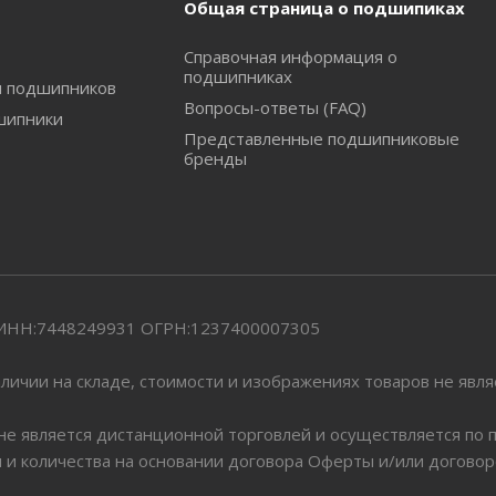
Общая страница о подшипиках
Справочная информация о
подшипниках
и подшипников
Вопросы-ответы (FAQ)
шипники
Представленные подшипниковые
бренды
" ИНН:7448249931 ОГРН:1237400007305
личии на складе, стоимости и изображениях товаров не явл
 не является дистанционной торговлей и осуществляется по
я и количества на основании договора Оферты и/или догово