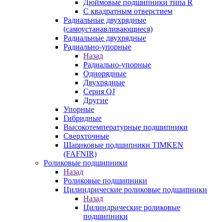
Дюймовые подшипники типа R
С квадратным отверстием
Радиальные двухрядные
(самоустанавливающиеся)
Радиальные двухрядные
Радиально-упорные
Назад
Радиально-упорные
Однорядные
Двухрядные
Серия QJ
Другие
Упорные
Гибридные
Высокотемпературные подшипники
Сверхточные
Шариковые подшипники TIMKEN
(FAFNIR)
Роликовые подшипники
Назад
Роликовые подшипники
Цилиндрические роликовые подшипники
Назад
Цилиндрические роликовые
подшипники