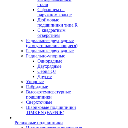
стали
С фланцем на
наружном кольце
Дюймовые
подшипники типа R
С квадратным
отверстием
Радиальные двухрядные
(самоустанавливающиеся)
Радиальные двухрядные
Радиально-упорные
Однорядные
Двухрядные
Серия QJ
Другие
Упорные
Гибридные
Высокотемпературные
подшипники
Сверхточные
Шариковые подшипники
TIMKEN (FAFNIR)
Роликовые подшипники
Цилиндрические роликовые