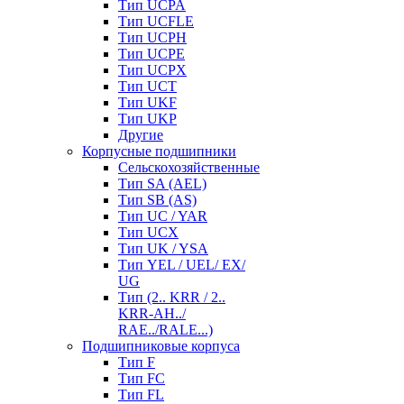
Тип UCPA
Тип UCFLE
Тип UCPH
Тип UCPE
Тип UCPX
Тип UCT
Тип UKF
Тип UKP
Другие
Корпусные подшипники
Сельскохозяйственные
Тип SA (AEL)
Тип SB (AS)
Тип UC / YAR
Тип UCX
Тип UK / YSA
Тип YEL / UEL/ EX/
UG
Тип (2.. KRR / 2..
KRR-AH../
RAE../RALE...)
Подшипниковые корпуса
Тип F
Тип FC
Тип FL