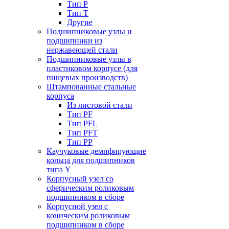
Тип P
Тип T
Другие
Подшипниковые узлы и
подшипники из
нержавеющей стали
Подшипниковые узлы в
пластиковом корпусе (для
пищевых производств)
Штампованные стальные
корпуса
Из листовой стали
Тип PF
Тип PFL
Тип PFT
Тип PP
Каучуковые демпфирующие
кольца для подшипников
типа Y
Корпусный узел со
сферическим роликовым
подшипником в сборе
Корпусной узел с
коническим роликовым
подшипником в сборе