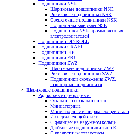
Подшипники NSK
Шариковые подшипники NSK
Роликовые подшипники NSK
Сверхточные подшипники NSK
Подшипниковые узлы NSK
Подшипники NSK промышленных
электродвигателей
Подшипники DINROLL
Подшипники CRAFT
Подшипники FBC
Подшипники FBJ
Подшипники ZWZ
Шариковые подшипники ZWZ
Роликовые подшипники ZWZ
Подшипники скольжения ZWZ,
шарнирные подшипники
Шариковые подшипники
Радиальные однорядные
Открытого и закрытого типа
Миниатюрные
Миниатюрные из нержавеющей стали
Из нержавеющей стали
С фланцем на наружном кольце
Дюймовые подшипники типа R
С квадратным отверстием