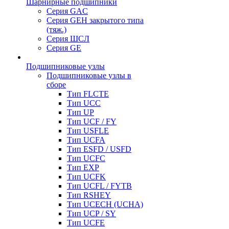
Шарнирные подшипники
Серия GAC
Серия GEH закрытого типа
(тяж.)
Серия ШСЛ
Серия GE
Подшипниковые узлы
Подшипниковые узлы в
сборе
Тип FLCTE
Тип UCC
Тип UP
Тип UCF / FY
Тип USFLE
Тип UCFA
Тип ESFD / USFD
Тип UCFC
Тип EXP
Тип UCFK
Тип UCFL / FYTB
Тип RSHEY
Тип UCECH (UCHA)
Тип UCP / SY
Тип UCFE