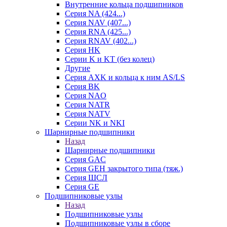
Внутренние кольца подшипников
Серия NA (424...)
Серия NAV (407...)
Серия RNA (425...)
Серия RNAV (402...)
Серия HK
Серии K и KT (без колец)
Другие
Серия AXK и кольца к ним AS/LS
Серия BK
Серия NAO
Серия NATR
Серия NATV
Серии NK и NKI
Шарнирные подшипники
Назад
Шарнирные подшипники
Серия GAC
Серия GEH закрытого типа (тяж.)
Серия ШСЛ
Серия GE
Подшипниковые узлы
Назад
Подшипниковые узлы
Подшипниковые узлы в сборе