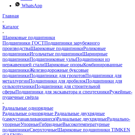
WhatsApp
Главная
-
Каталог
-
Шариковые подшипники
Подшипники ГОСТ
Подшипники зарубежного
производства
Шариковые подшипники
Роликовые
подшипники
Игольчатые подшипники
Шарнирные
подшипники
Подшипниковые узлы
Подшипники из
нержавеющей стали
Шариковые опоры
Комбинированные
подшипники
Железнодорожные буксовые
подшипники
Подшипники для грохотов
Подшипники для
металлургии
Подшипники для дробилок
Подшипники для
сельхозтехники
Подшипники для строительной
сферы
Подшипники для экскаватора и спецтехники
Ружейные-
пушечные свёрла
-
Радиальные однорядные
Радиальные однорядные
Радиальные двухрядные
(самоустанавливающиеся)
Радиальные двухрядные
Радиально-
упорные
Упорные
Гибридные
Высокотемпературные
подшипники
Сверхточные
Шариковые подшипники TIMKEN