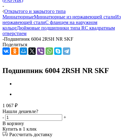
(FAFNIR)
-
Открытого и закрытого типа
Миниатюрные
Миниатюрные из нержавеющей стали
Из
нержавеющей стали
С фланцем на наружном
кольце
Дюймовые подшипники типа R
С квадратным
отверстием
-
Подшипник 6004 2RSH NR SKF
Поделиться
Подшипник 6004 2RSH NR SKF
1 067
₽
Нашли дешевле?
-
+
В корзину
Купить в 1 клик
Рассчитать доставку