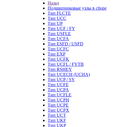
Назад
Подшипниковые узлы в сборе
Тип FLCTE
Тип UCC
Тип UP
Тип UCF / FY
Тип USFLE
Тип UCFA
Тип ESFD / USFD
Тип UCFC
Тип EXP
Тип UCFK
Тип UCFL / FYTB
Тип RSHEY
Тип UCECH (UCHA)
Тип UCP / SY
Тип UCFE
Тип UCPA
Тип UCFLE
Тип UCPH
Тип UCPE
Тип UCPX
Тип UCT
Тип UKF
Тип UKP