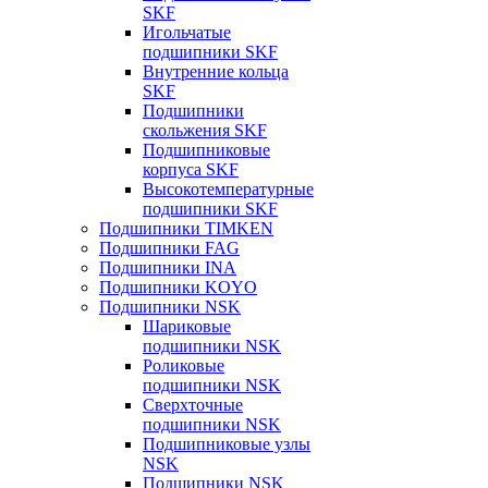
SKF
Игольчатые
подшипники SKF
Внутренние кольца
SKF
Подшипники
скольжения SKF
Подшипниковые
корпуса SKF
Высокотемпературные
подшипники SKF
Подшипники TIMKEN
Подшипники FAG
Подшипники INA
Подшипники KOYO
Подшипники NSK
Шариковые
подшипники NSK
Роликовые
подшипники NSK
Сверхточные
подшипники NSK
Подшипниковые узлы
NSK
Подшипники NSK