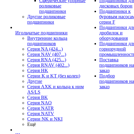
Сферические упорные
Подшипники дл
роликовые
дисковых борон
подшипники
Подшипники к
Другие роликовые
буровым насоса
подшипники
серии F
Подшипники дл
Игольчатые подшипники
дробилок и
Внутренние кольца
оборудования
подшипников
Подшипники дл
Серия NA (424...)
горнорудной
Серия NAV (407...)
промышленност
Серия RNA (425...)
Поставка
Серия RNAV (402...)
подшипников на
Серия HK
заказ
Серии K и KT (без колец)
Подбор
Другие
подшипников на
Серия AXK и кольца к ним
заказ
AS/LS
Серия BK
Серия NAO
Серия NATR
Серия NATV
Серии NK и NKI
Ещё