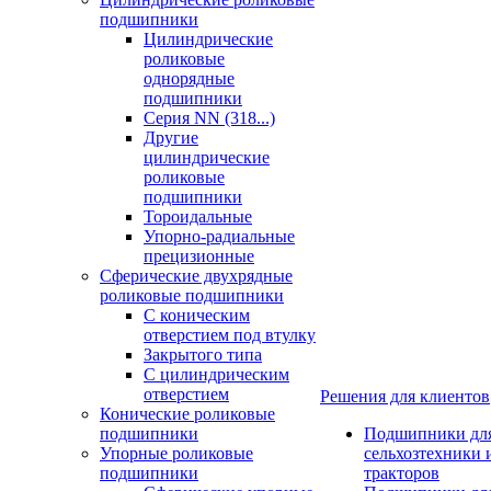
подшипники
Цилиндрические
роликовые
однорядные
подшипники
Серия NN (318...)
Другие
цилиндрические
роликовые
подшипники
Тороидальные
Упорно-радиальные
прецизионные
Сферические двухрядные
роликовые подшипники
С коническим
отверстием под втулку
Закрытого типа
С цилиндрическим
отверстием
Решения для клиентов
Конические роликовые
подшипники
Подшипники дл
Упорные роликовые
сельхозтехники 
подшипники
тракторов