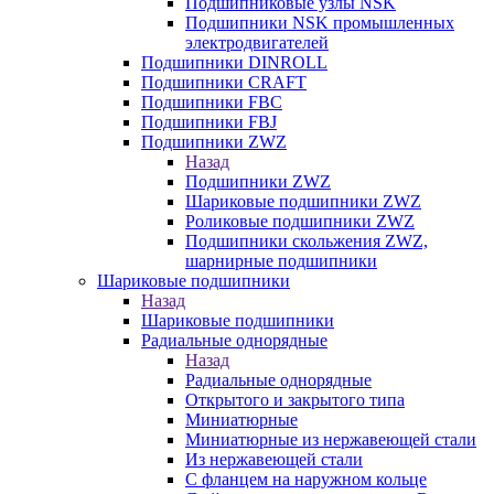
Подшипниковые узлы NSK
Подшипники NSK промышленных
электродвигателей
Подшипники DINROLL
Подшипники CRAFT
Подшипники FBC
Подшипники FBJ
Подшипники ZWZ
Назад
Подшипники ZWZ
Шариковые подшипники ZWZ
Роликовые подшипники ZWZ
Подшипники скольжения ZWZ,
шарнирные подшипники
Шариковые подшипники
Назад
Шариковые подшипники
Радиальные однорядные
Назад
Радиальные однорядные
Открытого и закрытого типа
Миниатюрные
Миниатюрные из нержавеющей стали
Из нержавеющей стали
С фланцем на наружном кольце