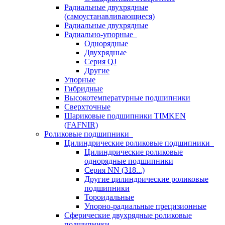
Радиальные двухрядные
(самоустанавливающиеся)
Радиальные двухрядные
Радиально-упорные
Однорядные
Двухрядные
Серия QJ
Другие
Упорные
Гибридные
Высокотемпературные подшипники
Сверхточные
Шариковые подшипники TIMKEN
(FAFNIR)
Роликовые подшипники
Цилиндрические роликовые подшипники
Цилиндрические роликовые
однорядные подшипники
Серия NN (318...)
Другие цилиндрические роликовые
подшипники
Тороидальные
Упорно-радиальные прецизионные
Сферические двухрядные роликовые
подшипники