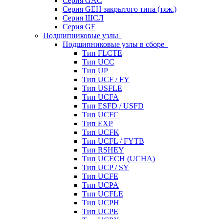
Серия GAC
Серия GEH закрытого типа (тяж.)
Серия ШСЛ
Серия GE
Подшипниковые узлы
Подшипниковые узлы в сборе
Тип FLCTE
Тип UCC
Тип UP
Тип UCF / FY
Тип USFLE
Тип UCFA
Тип ESFD / USFD
Тип UCFC
Тип EXP
Тип UCFK
Тип UCFL / FYTB
Тип RSHEY
Тип UCECH (UCHA)
Тип UCP / SY
Тип UCFE
Тип UCPA
Тип UCFLE
Тип UCPH
Тип UCPE