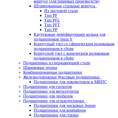
корпусе (для пищевых производств)
Штампованные стальные корпуса
Из листовой стали
Тип PF
Тип PFL
Тип PFT
Тип PP
Каучуковые демпфирующие кольца для
подшипников типа Y
Корпусный узел со сферическим роликовым
подшипником в сборе
Корпусной узел с коническим роликовым
подшипником в сборе
Подшипники из нержавеющей стали
Шариковые опоры
Комбинированные подшипники
Железнодорожные буксовые подшипники
Подшипники для локомотивов и МВПС
Подшипники для грохотов
Подшипники для металлургии
Подшипники для дробилок
Подшипники для сельхозтехники
Подшипники для дисковых борон
Подшипники для комбайнов
Подшипники для сеялки