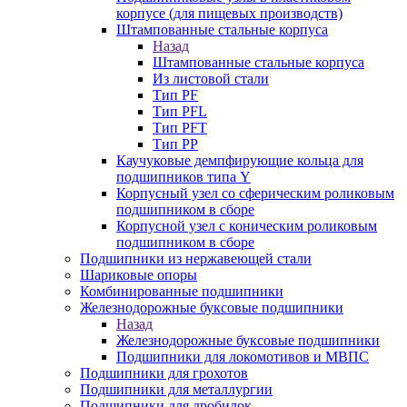
корпусе (для пищевых производств)
Штампованные стальные корпуса
Назад
Штампованные стальные корпуса
Из листовой стали
Тип PF
Тип PFL
Тип PFT
Тип PP
Каучуковые демпфирующие кольца для
подшипников типа Y
Корпусный узел со сферическим роликовым
подшипником в сборе
Корпусной узел с коническим роликовым
подшипником в сборе
Подшипники из нержавеющей стали
Шариковые опоры
Комбинированные подшипники
Железнодорожные буксовые подшипники
Назад
Железнодорожные буксовые подшипники
Подшипники для локомотивов и МВПС
Подшипники для грохотов
Подшипники для металлургии
Подшипники для дробилок