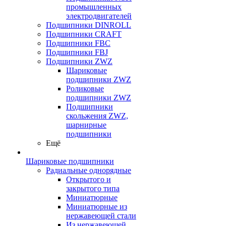
промышленных
электродвигателей
Подшипники DINROLL
Подшипники CRAFT
Подшипники FBC
Подшипники FBJ
Подшипники ZWZ
Шариковые
подшипники ZWZ
Роликовые
подшипники ZWZ
Подшипники
скольжения ZWZ,
шарнирные
подшипники
Ещё
Шариковые подшипники
Радиальные однорядные
Открытого и
закрытого типа
Миниатюрные
Миниатюрные из
нержавеющей стали
Из нержавеющей