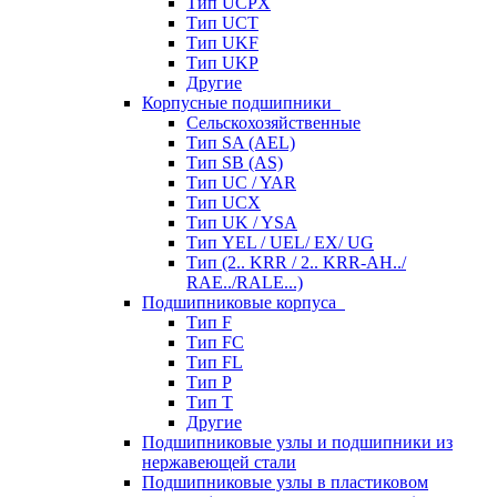
Тип UCPX
Тип UCT
Тип UKF
Тип UKP
Другие
Корпусные подшипники
Сельскохозяйственные
Тип SA (AEL)
Тип SB (AS)
Тип UC / YAR
Тип UCX
Тип UK / YSA
Тип YEL / UEL/ EX/ UG
Тип (2.. KRR / 2.. KRR-AH../
RAE../RALE...)
Подшипниковые корпуса
Тип F
Тип FC
Тип FL
Тип P
Тип T
Другие
Подшипниковые узлы и подшипники из
нержавеющей стали
Подшипниковые узлы в пластиковом