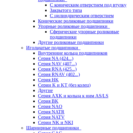
С коническим отверстием под втулку
Закрытого типа
С цилиндрическим отверстием
Конические роликовые подшипники
Упорные роликовые подшипники
Сферические упорные роликовые
подшипники
Другие роликовые подшипники
Игольчатые подшипники
Внутренние кольца подшипников
Серия NA (424...)
Серия NAV (407...)
Серия RNA (425...)
Серия RNAV (402...)
Серия HK
Серии K и KT (без колец)
Другие
Серия AXK и кольца к ним AS/LS
Серия BK
Серия NAO
Серия NATR
Серия NATV
Серии NK и NKI
Шарнирные подшипники