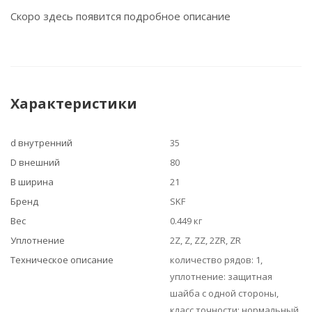
Скоро здесь появится подробное описание
Характеристики
d внутренний
35
D внешний
80
B ширина
21
Бренд
SKF
Вес
0.449 кг
Уплотнение
2Z, Z, ZZ, 2ZR, ZR
Техническое описание
количество рядов: 1,
уплотнение: защитная
шайба с одной стороны,
класс точности: нормальный