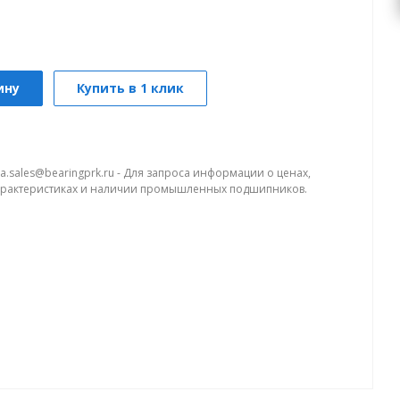
ину
Купить в 1 клик
a.sales@bearingprk.ru - Для запроса информации о ценах,
арактеристиках и наличии промышленных подшипников.