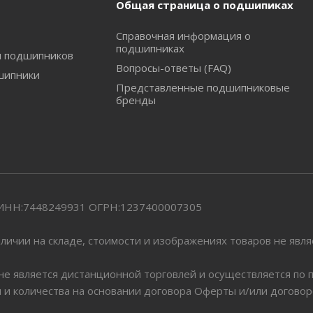
Общая страница о подшипиках
Справочная информация о
подшипниках
и подшипников
Вопросы-ответы (FAQ)
шипники
Представленные подшипниковые
бренды
" ИНН:7448249931 ОГРН:1237400007305
личии на складе, стоимости и изображениях товаров не явл
 не является дистанционной торговлей и осуществляется по
я и количества на основании договора Оферты и/или догово