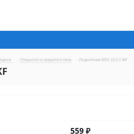
рядные
-
Открытого и закрытого типа
-
Подшипник 6001 2Z/C3 SKF
KF
559
₽